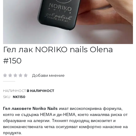
Преминете
Гел лак NORIKO nails Olena
към
#150
началото
на
галерия
Добави мнение
със
рейтинг:
снимки
В НАЛИЧНОСТ
SKU
NK1150
Гел лаковете Noriko Nails
имат високопокривна формула,
която не съдържа HEMA и ди-HEMA, което намалява риска от
образуване на алергии. Тяхният подходящ вискозитет и
висококачествената четка осигуряват комфортно нанасяне на
продукта.