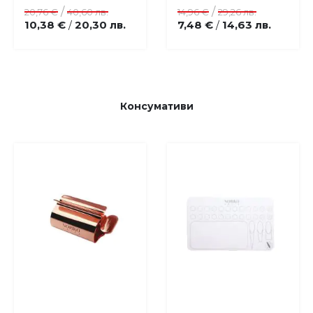
любими
любими
/
/
20,76 €
40,60 лв.
14,96 €
29,26 лв.
10,38 €
20,30 лв.
7,48 €
14,63 лв.
/
/
Консумативи