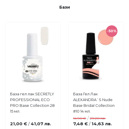
Бази
-50%
Купи
Купи
База гел лак SECRETLY
База Гел Лак
Добави
Добави
PROFESSIONAL ECO
ALEXANDRA`S Nude
в
в
PRO Base Collection 28
Base Bridal Collection
любими
любими
15 мл.
#10 14 мл.
/
14,96 €
29,26 лв.
21,00 €
41,07 лв.
7,48 €
14,63 лв.
/
/