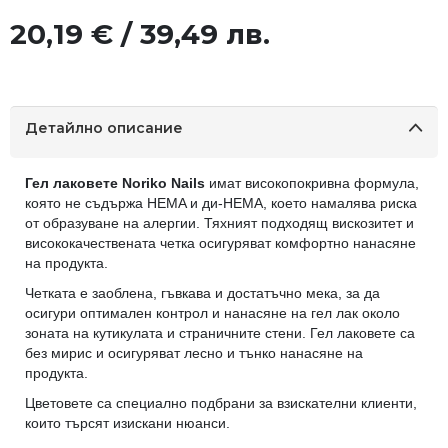
20,19 € / 39,49 лв.
Детайлно описание
Гел лаковете Noriko Nails
имат високопокривна формула,
която не съдържа HEMA и ди-HEMA, което намалява риска
от образуване на алергии. Тяхният подходящ вискозитет и
висококачествената четка осигуряват комфортно нанасяне
на продукта.
Четката е заоблена, гъвкава и достатъчно мека, за да
осигури оптимален контрол и нанасяне на гел лак около
зоната на кутикулата и страничните стени. Гел лаковете са
без мирис и осигуряват лесно и тънко нанасяне на
продукта.
Цветовете са специално подбрани за взискателни клиенти,
които търсят изискани нюанси.