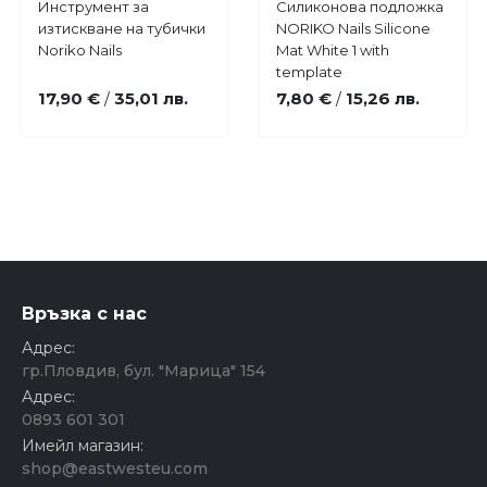
Купи
Купи
Инструмент за
Силиконова подложка
Добави
Добави
изтискване на тубички
NORIKO Nails Silicone
в
в
Noriko Nails
Mat White 1 with
любими
любими
template
17,90 €
35,01 лв.
7,80 €
15,26 лв.
/
/
Връзка с нас
Адрес:
гр.Пловдив, бул. "Марица" 154
Адрес:
0893 601 301
Имейл магазин:
shop@eastwesteu.com