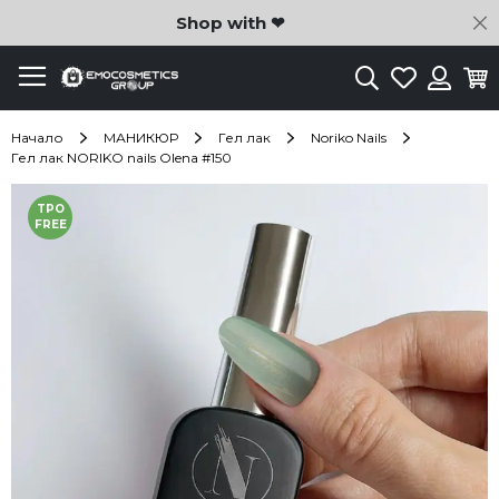
C
Shop with ❤
Търсене
Любими
Ко
Вход
Начало
МАНИКЮР
Гел лак
Noriko Nails
Гел лак NORIKO nails Olena #150
Преминете
TPO
към
FREE
края
на
галерията
на
изображенията