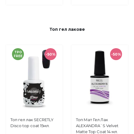
Топ гел лакове
TPO
-50%
-50%
FREE
Купи
Купи
Топ гел лак SECRETLY
Топ Мат Гел Лак
Добави
Добави
Disco top coat 15мл.
ALEXANDRA`S Velvet
в
в
Matte Top Coat 14 мл.