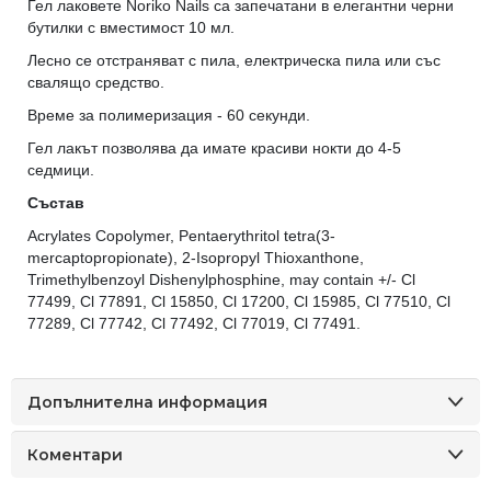
Гел лаковете Noriko Nails са запечатани в елегантни черни
бутилки с вместимост 10 мл.
Лесно се отстраняват с пила, електрическа пила или със
свалящо средство.
Време за полимеризация - 60 секунди.
Гел лакът позволява да имате красиви нокти до 4-5
седмици.
Състав
Acrylates Copolymer, Pentaerythritol tetra(3-
mercaptopropionate), 2-Isopropyl Thioxanthone,
Trimethylbenzoyl Dishenylphosphine, may contain +/- Cl
77499, Cl 77891, Cl 15850, Cl 17200, Cl 15985, Cl 77510, Cl
77289, Cl 77742, Cl 77492, Cl 77019, Cl 77491.
Допълнителна информация
Коментари