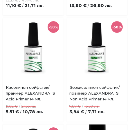
22,19 €
43,40 лв.
11,10 €
21,71 лв.
13,60 €
26,60 лв.
/
/
-50%
-50%
Купи
Купи
Киселинен сейфстик/
Безкиселинен сейфстик/
Добави
Добави
праймер ALEXANDRA`S
праймер ALEXANDRA`S
в
в
Acid Primer 14 мл.
Non Acid Primer 14 мл.
любими
любими
/
/
11,02 €
21,55 лв.
7,87 €
15,39 лв.
5,51 €
10,78 лв.
3,94 €
7,71 лв.
/
/