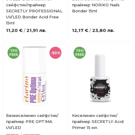
Добави
Добави
сейфстик/праймер
праймер NORIKO Nails
в
в
SECRETLY PROFESSIONAL
Bonder 15ml
любими
любими
UV/LED Bonder Acid Free
15ml
11,20 €
21,91 лв.
12,17 €
23,80 лв.
/
/
TPO
TPO
-50%
FREE
FREE
Купи
Безкиселинен сейфстик/
Киселинен сейфстик/
Добави
Добави
праймер PRE OPTIMA
праймер SECRETLY Acid
в
в
UV/LED
Primer 15 мл.
любими
любими
/