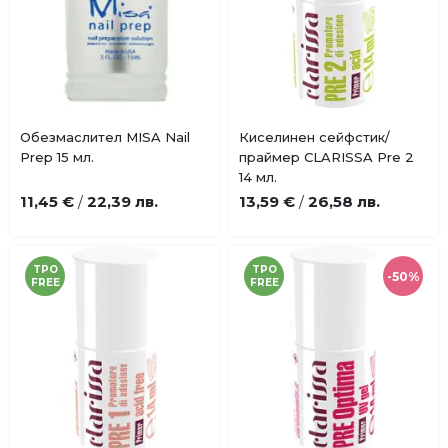
Купи
Купи
Обезмаслител MISA Nail
Киселинен сейфстик/
Добави
Добави
Prep 15 мл.
праймер CLARISSA Pre 2
в
в
14 мл.
любими
любими
11,45 €
22,39 лв.
13,59 €
26,58 лв.
/
/
TPO
TPO
-50%
FREE
FREE