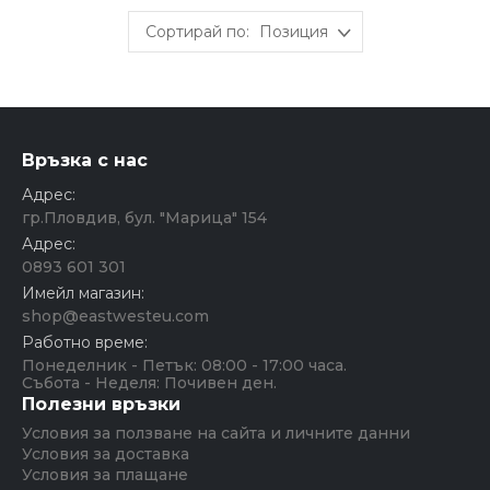
Позиция
Връзка с нас
Адрес:
гр.Пловдив, бул. "Марица" 154
Адрес:
0893 601 301
Имейл магазин:
shop@eastwesteu.com
Работно време:
Понеделник - Петък: 08:00 - 17:00 часа.
Събота - Неделя: Почивен ден.
Полезни връзки
Условия за ползване на сайта и личните данни
Условия за доставка
Условия за плащане