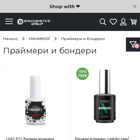
C
Shop with ❤
Търсене
Любими
Ко
Вход
Начало
МАНИКЮР
Праймери и бондери
Праймери и бондери
TPO
FREE
Купи
Купи
UV/LED Безкиселинен
Безкиселинен сейфстик/