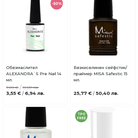
-50%
Обезмаслител
Безкиселинен сейфстик/
Добави
Добави
ALEXANDRA`S Pre Nail 14
праймер MISA Safestic 15
в
в
мл.
мл.
любими
любими
/
7,09 €
13,87 лв.
3,55 €
6,94 лв.
25,77 €
50,40 лв.
/
/
TPO
FREE