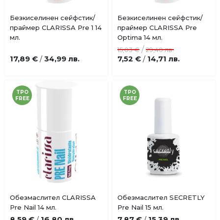
Купи
Купи
Безкиселинен сейфстик/
Безкиселинен сейфстик/
Добави
Добави
праймер CLARISSA Pre 1 14
праймер CLARISSA Pre
в
в
мл.
Optima 14 мл.
любими
любими
/
15,03 €
29,40 лв.
17,89 €
34,99 лв.
7,52 €
14,71 лв.
/
/
TPO
TPO
FREE
FREE
Купи
Обезмаслител CLARISSA
Обезмаслител SECRETLY
Добави
Добави
Pre Nail 14 мл.
Pre Nail 15 мл.
в
в
8,59 €
16,80 лв.
7,87 €
15,39 лв.
/
/