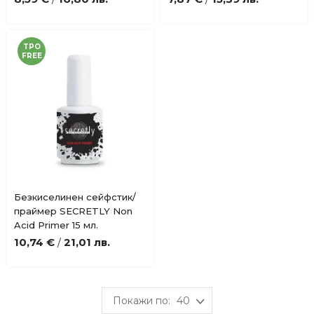
любими
любими
TPO
FREE
Купи
Безкиселинен сейфстик/
Добави
праймер SECRETLY Non
в
Acid Primer 15 мл.
любими
10,74 €
21,01 лв.
/
40