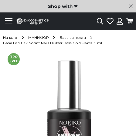
C
Shop with ❤
Търсене
Любими
Ко
Вход
Начало
МАНИКЮР
База за нокти
База Гел Лак Noriko Nails Builder Base Gold Flakes 15 ml
Преминете
TPO
към
FREE
края
на
галерията
на
изображенията