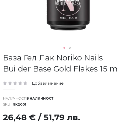
Преминете
База Гел Лак Noriko Nails
към
Builder Base Gold Flakes 15 ml
началото
на
галерия
Добави мнение
със
рейтинг:
снимки
В НАЛИЧНОСТ
SKU
NK2001
26,48 € / 51,79 лв.