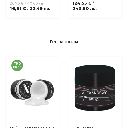
/
124,55 €
/
20,76 €
40,60 лв.
16,61 €
32,49 лв.
243,60 лв.
/
Гел за нокти
TPO
FREE