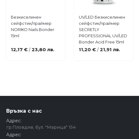
Купи
Купи
Безкиселинен
UV/LED Безкиселинен
Добави
Добави
сейфстик/праймер
сейфстик/праймер
в
в
NORIKO Nails Bonder
SECRETLY
любими
любими
15ml
PROFESSIONAL UV/LED
Bonder Acid Free 15ml
12,17 €
23,80 лв.
11,20 €
21,91 лв.
/
/
Връзка с нас
Адрес:
гр.Пловдив, бул. "Марица" 154
Адрес: