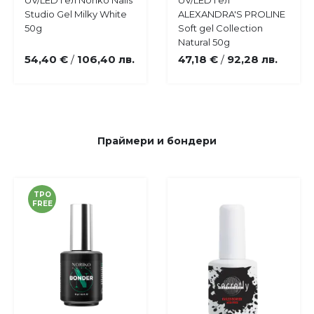
Купи
Купи
UV/LED гел Noriko Nails
UV/LED гел
Добави
Добави
Studio Gel Milky White
ALEXANDRA'S PROLINE
в
в
50g
Soft gel Collection
любими
любими
Natural 50g
54,40 €
106,40 лв.
47,18 €
92,28 лв.
/
/
Праймери и бондери
TPO
FREE