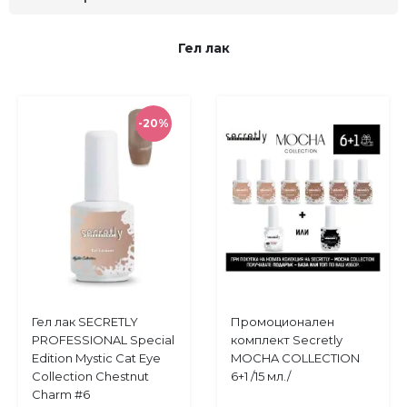
Гел лак
-20%
Купи
Купи
Гел лак SECRETLY
Промоционален
Добави
Добави
PROFESSIONAL Special
комплект Sеcretly
в
в
Edition Mystic Cat Eye
MOCHA COLLECTION
любими
любими
Collection Chestnut
6+1 /15 мл./
Charm #6