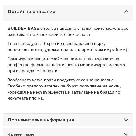
Детайлно описание
BUILDER BASE
е гел за нанасяне с четка, който може да се
използва като класически гел или основа.
Това е продукт за бързо и лесно нанасяне върху
естествени нокти, удължители или форми (максимум 5 мм).
Самоизравняващите свойства помагат за създаване на
перфектна форма на нокътя, което минимизира пиленето
при изграждане на нокти.
Заоблената четка прави продукта лесен за нанасяне.
Особено препоръчителен за бързо попълване на нокти,
корекция на несъвършенства и запълване на бразди по
нокътната плочка.
Допълнителна информация
Коментари