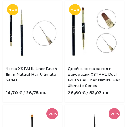
НОВ
НОВ
Купи
Купи
Четка XSTAHL Liner Brush
Двойна четка за гел и
Добави
Добави
11mm Natural Hair Ultimate
декорации XSTAHL Dual
в
в
Series
Brush Gel Liner Natural Hair
любими
любими
Ultimate Series
14,70 €
28,75 лв.
26,60 €
52,03 лв.
/
/
-20%
-20%