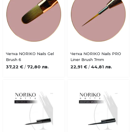
Купи
Купи
Четка NORIKO Nails Gel
Четка NORIKO Nails PRO
Добави
Добави
Brush 6
Liner Brush 7mm
в
в
37,22 €
72,80 лв.
22,91 €
44,81 лв.
/
/
любими
любими