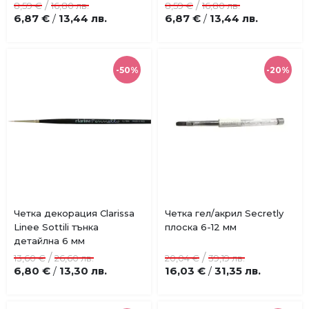
/
/
8,59 €
16,80 лв.
8,59 €
16,80 лв.
6,87 €
13,44 лв.
6,87 €
13,44 лв.
/
/
-50%
-20%
Купи
Купи
Четка декорация Clarissa
Четка гел/акрил Secretly
Добави
Добави
Linee Sottili тънка
плоска 6-12 мм
в
в
детайлна 6 мм
любими
любими
/
/
13,60 €
26,60 лв.
20,04 €
39,19 лв.
6,80 €
13,30 лв.
16,03 €
31,35 лв.
/
/