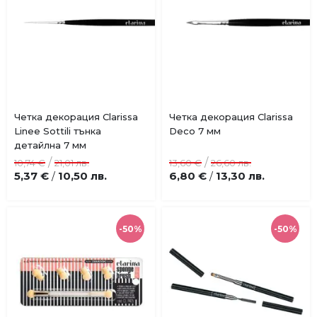
Купи
Купи
Четка декорация Clarissa
Четка декорация Clarissa
Добави
Добави
Linee Sottili тънка
Deco 7 мм
в
в
детайлна 7 мм
любими
любими
/
/
10,74 €
21,01 лв.
13,60 €
26,60 лв.
5,37 €
10,50 лв.
6,80 €
13,30 лв.
/
/
-50%
-50%