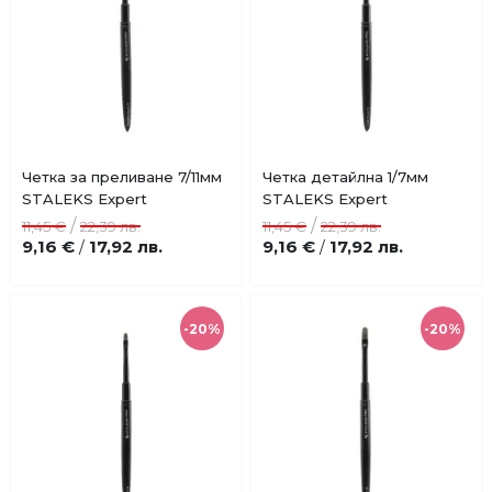
Четка за преливане 7/11мм
Четка детайлна 1/7мм
Добави
Добави
STALEKS Expert
STALEKS Expert
в
в
/
/
11,45 €
22,39 лв.
11,45 €
22,39 лв.
любими
любими
9,16 €
17,92 лв.
9,16 €
17,92 лв.
/
/
-20%
-20%