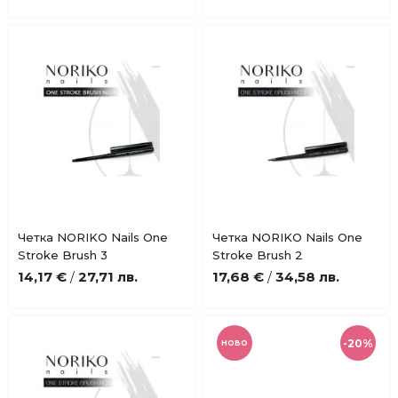
Купи
Купи
Четка NORIKO Nails One
Четка NORIKO Nails One
Добави
Добави
Stroke Brush 3
Stroke Brush 2
в
в
14,17 €
27,71 лв.
17,68 €
34,58 лв.
/
/
любими
любими
-20%
НОВО