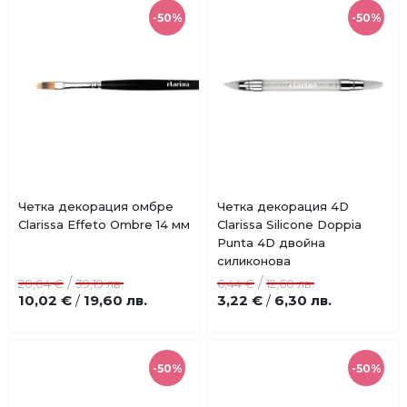
-50%
-50%
Купи
Купи
Четка декорация омбре
Четка декорация 4D
Добави
Добави
Clarissa Effeto Ombre 14 мм
Clarissa Silicone Doppia
в
в
Punta 4D двойна
любими
любими
силиконова
/
/
20,04 €
39,19 лв.
6,44 €
12,60 лв.
10,02 €
19,60 лв.
3,22 €
6,30 лв.
/
/
-50%
-50%