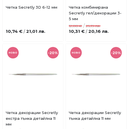
Купи
Купи
Четка Secretly 3D 6-12 мм
Четка комбинирана
Добави
Добави
Secretly гел/декорации 3-
в
в
5 мм
любими
любими
/
12,88 €
25,19 лв.
10,74 €
21,01 лв.
10,31 €
20,16 лв.
/
/
-20%
-20%
НОВО
НОВО
Купи
Купи
Четка декорации Secretly
Четка декорации Secretly
Добави
Добави
eкстра тънка детайлна 11
тънка детайлна 11 мм
в
в
мм
любими
любими