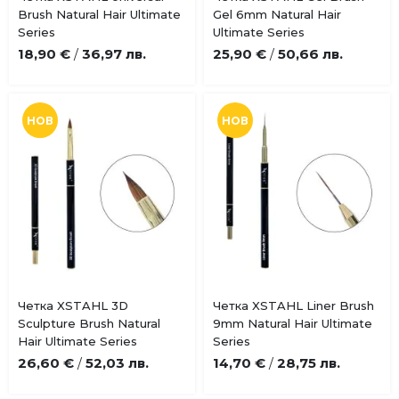
Добави
Добави
Brush Natural Hair Ultimate
Gel 6mm Natural Hair
в
в
Series
Ultimate Series
любими
любими
18,90 €
36,97 лв.
25,90 €
50,66 лв.
/
/
НОВ
НОВ
Купи
Купи
Четка XSTAHL 3D
Четка XSTAHL Liner Brush
Добави
Добави
Sculpture Brush Natural
9mm Natural Hair Ultimate
в
в
Hair Ultimate Series
Series
любими
любими
26,60 €
52,03 лв.
14,70 €
28,75 лв.
/
/