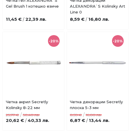
Купи
Купи
Четка гел ALEXANDRA`S
Четка декорации
Добави
Добави
Gel Brush 1 котешко езиче
ALEXANDRA`S Kolinsky Art
в
в
Line 0
любими
любими
11,45 €
22,39 лв.
8,59 €
16,80 лв.
/
/
-20%
-20%
Купи
Купи
Четка акрил Secretly
Четка декорации Secretly
Добави
Добави
Kolinsky 8-22 мм
плоска 5-3 мм
в
в
/
/
25,77 €
50,40 лв.
8,59 €
16,80 лв.
любими
любими
20,62 €
40,33 лв.
6,87 €
13,44 лв.
/
/