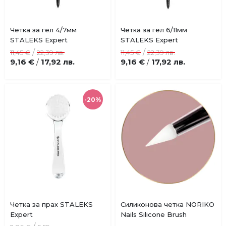
Четка за гел 4/7мм
Четка за гел 6/11мм
Добави
Добави
STALEKS Expert
STALEKS Expert
в
в
/
/
11,45 €
22,39 лв.
11,45 €
22,39 лв.
любими
любими
9,16 €
17,92 лв.
9,16 €
17,92 лв.
/
/
-20%
Купи
Четка за прах STALEKS
Силиконова четка NORIKO
Добави
Добави
Expert
Nails Silicone Brush
в
в