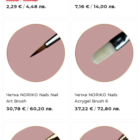
/
2,86 €
5,59 лв.
любими
любими
2,29 €
4,48 лв.
7,16 €
14,00 лв.
/
/
Купи
Купи
Четка NORIKO Nails Nail
Четка NORIKO Nails
Добави
Добави
Art Brush
Acrygel Brush 6
в
в
30,78 €
60,20 лв.
37,22 €
72,80 лв.
/
/
любими
любими