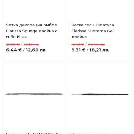
Купи
Купи
Четка декорация омбре
Четка гел + Шпатула
Добави
Добави
Clarissa Spunga двойна с
Clarissa Suprema Gel
в
в
гъби 15 мм
двойна
любими
любими
/
/
12,88 €
25,19 лв.
18,61 €
36,40 лв.
6,44 €
12,60 лв.
9,31 €
18,21 лв.
/
/