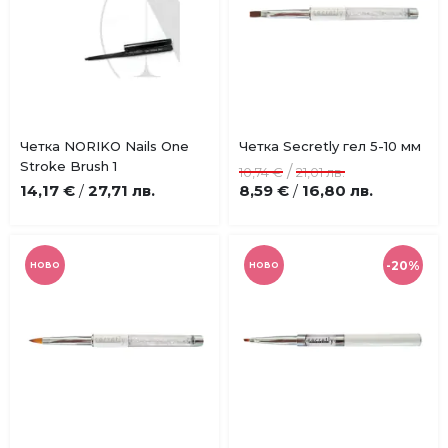
Купи
Купи
Четка NORIKO Nails One
Четка Secretly гел 5-10 мм
Добави
Добави
Stroke Brush 1
/
10,74 €
21,01 лв.
в
в
14,17 €
27,71 лв.
8,59 €
16,80 лв.
/
/
любими
любими
-20%
НОВО
НОВО