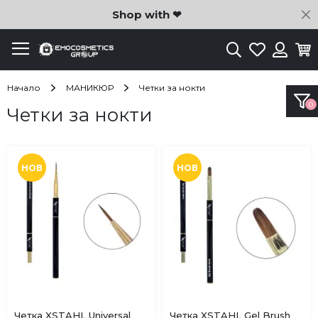
C
Shop with ❤
Търсене
Любими
Ко
Вход
Начало
МАНИКЮР
Четки за нокти
Четки за нокти
НОВ
НОВ
Купи
Купи
Четка XSTAHL Universal
Четка XSTAHL Gel Brush