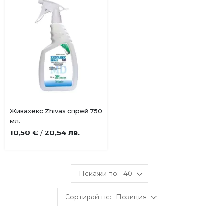
Купи
Живахекс Zhivas спрей 750
Добави
мл.
в
10,50 €
20,54 лв.
/
любими
40
Позиция