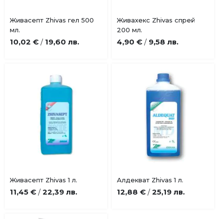
Купи
Купи
Живасепт Zhivas гел 500
Живахекс Zhivas спрей
Добави
Добави
мл.
200 мл.
в
в
10,02 €
19,60 лв.
4,90 €
9,58 лв.
/
/
любими
любими
Живасепт Zhivas 1 л.
Алдекват Zhivas 1 л.
Добави
Добави
11,45 €
22,39 лв.
12,88 €
25,19 лв.
/
/
в
в
любими
любими