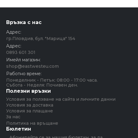
Връзка с нас
Адрес:
гр.Пловдив, бул. "Марица" 154
Адрес:
0893 601 301
Имейл магазин:
shop@eastwesteu.com
Работно време:
Понеделник - Петък: 08:00 - 17:00 часа.
Събота - Неделя: Почивен ден.
Полезни връзки
Условия за ползване на сайта и личните данни
Условия за доставка
Условия за плащане
За нас
Политика на връщане
Бюлетин
Абонирайте се за нашия бюлетин, за да