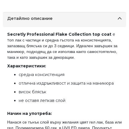
Детайлно описание
Secretly Professional Flake Collection top coat
е
т
оп лак с частици и средна гъстота на консистенцията,
запазващ блясъка си до 3 седмици. Идеален завършек за
маникюр, подходящ да се използва както самостоятелно,
така и като завършек за декорации.
Характеристики:
средна консистенция
отлична издръжливост и защита на маникюра
висок блясък
не оставя лепкав слой
Начин на употреба:
Нанася се тънък слой върху желания цвят гел лак, база или
гел. Полимеризира 60 сек. в UV/LED лампа. Продуктът