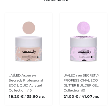
Купи
Купи
UV/LED Акригел
UV/LED гел SECRETLY
Добави
Добави
Secretly Professional
PROFESSIONAL ECO
в
в
ECO LIQUID Acrygel
GLITTER BUILDER GEL
любими
любими
Collection #16
Collection #9
18,20 €
35,60 лв.
21,00 €
41,07 лв.
/
/