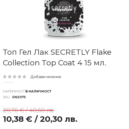
Преминете
Топ Гел Лак SECRETLY Flake
към
Collection Top Coat 4 15 мл.
началото
на
галерия
Добави мнение
със
рейтинг:
снимки
В НАЛИЧНОСТ
SKU
SN2075
20,76 € / 40,60 лв.
10,38 € / 20,30 лв.