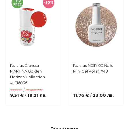
TPO
-50%
FREE
Купи
Купи
Гел лак Clarissa
Гел лак NORIKO Nails
Добави
Добави
MARTINA Golden
Mini Gel Polish #48
в
в
Horizon Collection
любими
любими
#LEI6836
/
18,61 €
36,40 лв.
9,31 €
18,21 лв.
11,76 €
23,00 лв.
/
/
Гел за нокти