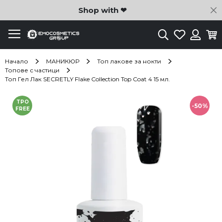
C
Shop with ❤
Търсене
Любими
Ко
Вход
Начало
МАНИКЮР
Топ лакове за нокти
Топове с частици
Топ Гел Лак SECRETLY Flake Collection Top Coat 4 15 мл.
Преминете
TPO
към
-50%
FREE
края
на
галерията
на
изображенията