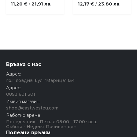
11,20 €
21,91 лв.
12,17 €
23,80 лв.
/
/
Връзка с нас
Адрес:
гр.Пловдив, бул. "Марица" 154
Адрес:
0893 601 301
Имейл магазин:
shop@eastwesteu.com
Работно време:
Понеделник - Петък: 08:00 - 17:00 часа.
Събота - Неделя: Почивен ден.
Полезни връзки