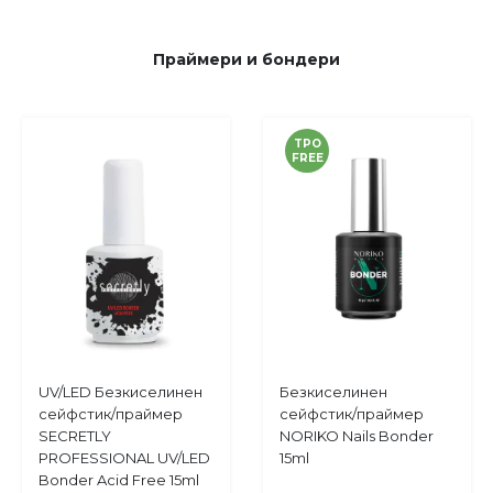
Праймери и бондери
TPO
FREE
Купи
Купи
UV/LED Безкиселинен
Безкиселинен
Добави
Добави
сейфстик/праймер
сейфстик/праймер
в
в
SECRETLY
NORIKO Nails Bonder
любими
любими
PROFESSIONAL UV/LED
15ml
Bonder Acid Free 15ml