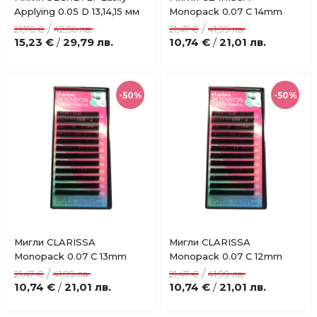
Добави
Добави
Applying 0.05 D 13,14,15 мм
Monopack 0.07 C 14mm
в
в
/
/
21,76 €
42,56 лв.
21,47 €
41,99 лв.
любими
любими
15,23 €
29,79 лв.
10,74 €
21,01 лв.
/
/
-50%
-50%
Купи
Купи
Мигли CLARISSA
Мигли CLARISSA
Добави
Добави
Monopack 0.07 C 13mm
Monopack 0.07 C 12mm
в
в
/
/
21,47 €
41,99 лв.
21,47 €
41,99 лв.
любими
любими
10,74 €
21,01 лв.
10,74 €
21,01 лв.
/
/