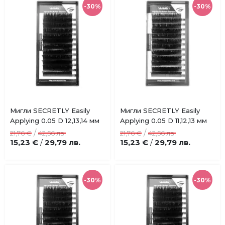
-30%
-30%
Купи
Купи
Мигли SECRETLY Easily
Мигли SECRETLY Easily
Добави
Добави
Applying 0.05 D 12,13,14 мм
Applying 0.05 D 11,12,13 мм
в
в
/
/
21,76 €
42,56 лв.
21,76 €
42,56 лв.
любими
любими
15,23 €
29,79 лв.
15,23 €
29,79 лв.
/
/
-30%
-30%