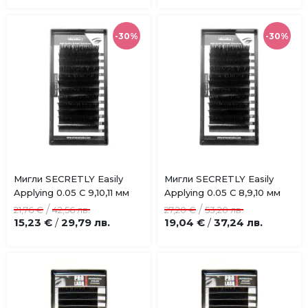
-30%
-30%
Купи
Купи
Мигли SECRETLY Easily
Мигли SECRETLY Easily
Добави
Добави
Applying 0.05 C 9,10,11 мм
Applying 0.05 C 8,9,10 мм
в
в
/
/
21,76 €
42,56 лв.
27,20 €
53,20 лв.
любими
любими
15,23 €
29,79 лв.
19,04 €
37,24 лв.
/
/