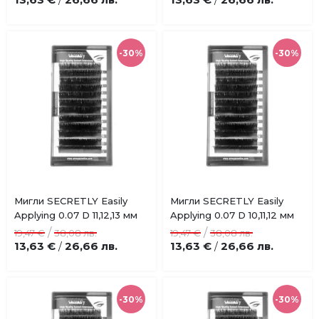
/
/
-30%
-30%
Купи
Купи
Мигли SECRETLY Easily
Мигли SECRETLY Easily
Добави
Добави
Applying 0.07 D 11,12,13 мм
Applying 0.07 D 10,11,12 мм
в
в
/
/
19,47 €
38,08 лв.
19,47 €
38,08 лв.
любими
любими
13,63 €
26,66 лв.
13,63 €
26,66 лв.
/
/
-30%
-30%