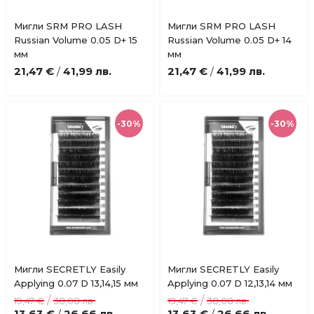
Купи
Купи
Мигли SRM PRO LASH
Мигли SRM PRO LASH
Добави
Добави
Russian Volume 0.05 D+ 15
Russian Volume 0.05 D+ 14
в
в
мм
мм
любими
любими
21,47 €
41,99 лв.
21,47 €
41,99 лв.
/
/
-30%
-30%
Купи
Купи
Мигли SECRETLY Easily
Мигли SECRETLY Easily
Добави
Добави
Applying 0.07 D 13,14,15 мм
Applying 0.07 D 12,13,14 мм
в
в
/
/
19,47 €
38,08 лв.
19,47 €
38,08 лв.
любими
любими
13,63 €
26,66 лв.
13,63 €
26,66 лв.