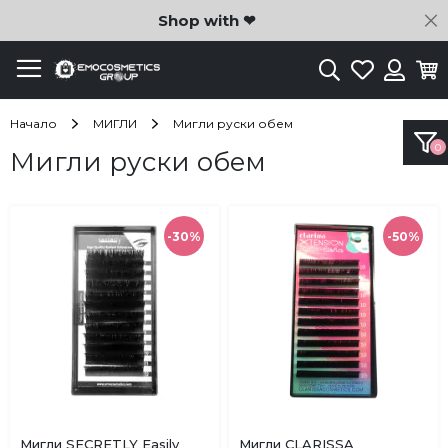
C
Shop with ❤
Търсене
Любими
Ко
Вход
Начало
МИГЛИ
Мигли руски обем
Мигли руски обем
-30%
-50%
Купи
Купи
Мигли SECRETLY Easily
Мигли CLARISSA