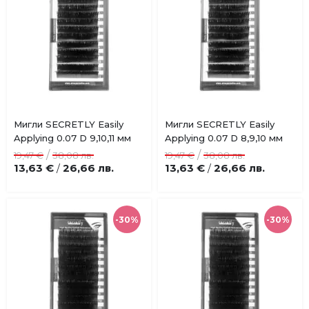
Купи
Купи
Мигли SECRETLY Easily
Мигли SECRETLY Easily
Добави
Добави
Applying 0.07 D 9,10,11 мм
Applying 0.07 D 8,9,10 мм
в
в
/
/
19,47 €
38,08 лв.
19,47 €
38,08 лв.
любими
любими
13,63 €
26,66 лв.
13,63 €
26,66 лв.
/
/
-30%
-30%