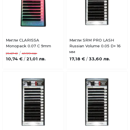
Купи
Купи
Мигли CLARISSA
Мигли SRM PRO LASH
Добави
Добави
Monopack 0.07 C 9mm
Russian Volume 0.05 D+ 16
в
в
мм
/
21,47 €
41,99 лв.
любими
любими
10,74 €
21,01 лв.
17,18 €
33,60 лв.
/
/