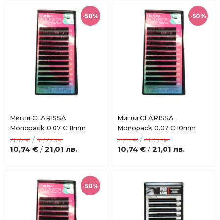
-50%
-50%
Купи
Купи
Мигли CLARISSA
Мигли CLARISSA
Добави
Добави
Monopack 0.07 C 11mm
Monopack 0.07 C 10mm
в
в
/
/
21,47 €
41,99 лв.
21,47 €
41,99 лв.
любими
любими
10,74 €
21,01 лв.
10,74 €
21,01 лв.
/
/
-50%