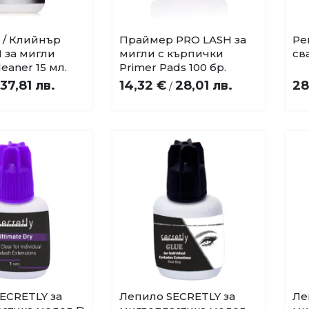
 / Клийнър
Праймер PRO LASH за
Ре
Добави
Добави
 за мигли
мигли с кърпички
св
в
в
leaner 15 мл.
Primer Pads 100 бр.
любими
любими
37,81 лв.
14,32 €
28,01 лв.
28
/
ECRETLY за
Лепило SECRETLY за
Ле
Купи
Добави
Добави