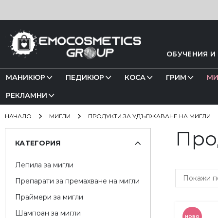
Прескачане
към
съдържанието
ОБУЧЕНИЯ И
МАНИКЮР
ПЕДИКЮР
КОСА
ГРИМ
МИ
РЕКЛАМНИ
НАЧАЛО
МИГЛИ
ПРОДУКТИ ЗА УДЪЛЖАВАНЕ НА МИГЛИ
Про
Пазаруване
КАТЕГОРИЯ
по
Лепила за мигли
Препарати за премахване на мигли
Праймери за мигли
Шампоан за мигли
НОВО