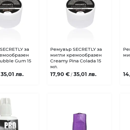
SECRETLY за
Ремувър SECRETLY за
Ре
Купи
Добави
Добави
ремообразен
мигли кремообразен
ми
в
в
ubble Gum 15
Creamy Pina Colada 15
любими
любими
мл.
35,01 лв.
17,90 €
35,01 лв.
14
/
/