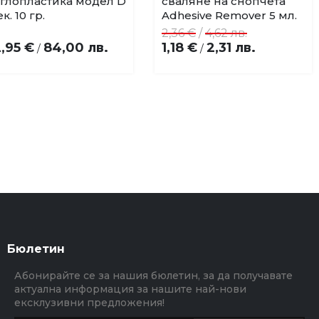
глопластика модел D
сваляне на снопчета
в
в
ек. 10 гр.
Adhesive Remover 5 мл.
любими
любими
2,36 €
/
4,62 лв.
,95 €
84,00 лв.
1,18 €
2,31 лв.
/
/
Бюлетин
Абонирайте се за нашия бюлетин, за да получавате
актуална информация за нашите най-нови
ексклузивни предложения!