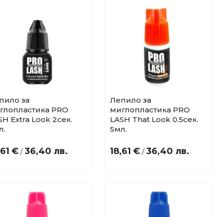
пило за
Лепило за
Купи
Купи
Добави
Добави
глопластика PRO
миглопластика PRO
в
в
SH Extra Look 2сек.
LASH That Look 0.5сек.
любими
любими
л.
5мл.
,61 €
36,40 лв.
18,61 €
36,40 лв.
/
/