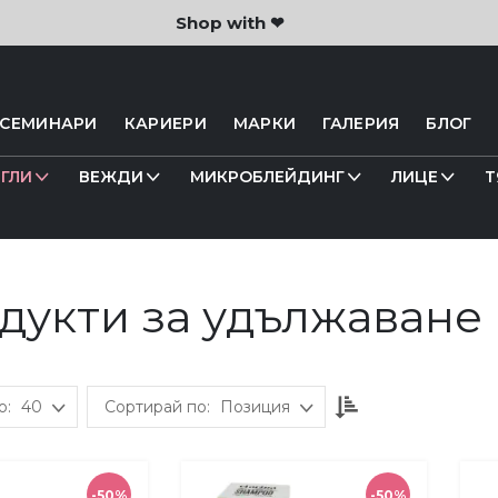
Shop with ❤
 СЕМИНАРИ
КАРИЕРИ
МАРКИ
ГАЛЕРИЯ
БЛОГ
ГЛИ
ВЕЖДИ
МИКРОБЛЕЙДИНГ
ЛИЦЕ
Т
дукти за удължаване
Настрой
40
Позиция
низходяща
посока
-50%
-50%