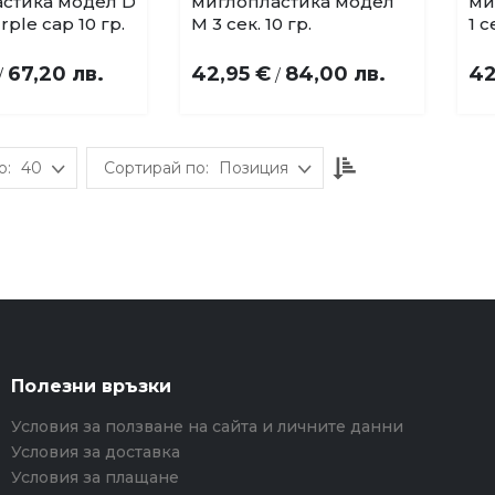
стика модел D
миглопластика модел
ми
в
в
rple cap 10 гр.
М 3 сек. 10 гр.
1 с
любими
любими
67,20 лв.
42,95 €
84,00 лв.
42
/
/
Настрой
40
Позиция
низходяща
посока
Полезни връзки
Условия за ползване на сайта и личните данни
Условия за доставка
Условия за плащане