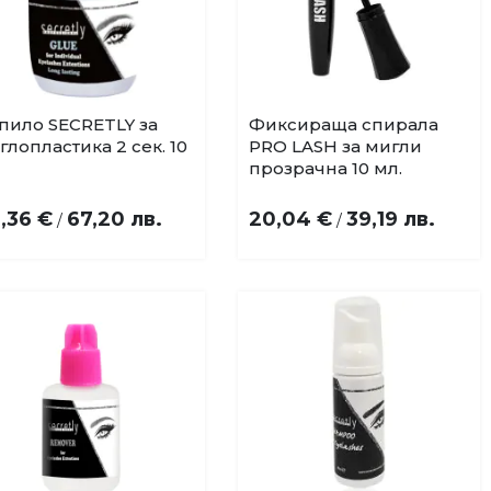
пило SECRETLY за
Фиксираща спирала
Добави
Добави
глопластика 2 сек. 10
PRO LASH за мигли
в
в
прозрачна 10 мл.
любими
любими
,36 €
67,20 лв.
20,04 €
39,19 лв.
/
/