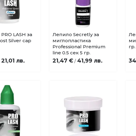
PRO LASH за
Лепило Secretly за
Ле
Добави
Добави
st Silver cap
миглопластика
ми
в
в
Professional Premium
гр.
любими
любими
line 0.5 сек 5 гр.
21,01 лв.
21,47 €
41,99 лв.
34
/
/