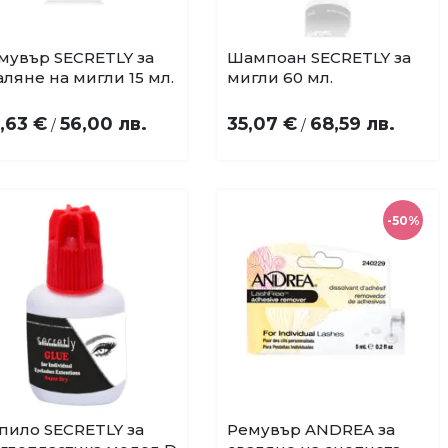
мувър SECRETLY за
Шампоан SECRETLY за
Купи
Купи
Добави
Добави
аляне на мигли 15 мл.
мигли 60 мл.
в
в
любими
любими
,63 €
56,00 лв.
35,07 €
68,59 лв.
/
/
-50%
пило SECRETLY за
Ремувър ANDREA за
Добави
Добави