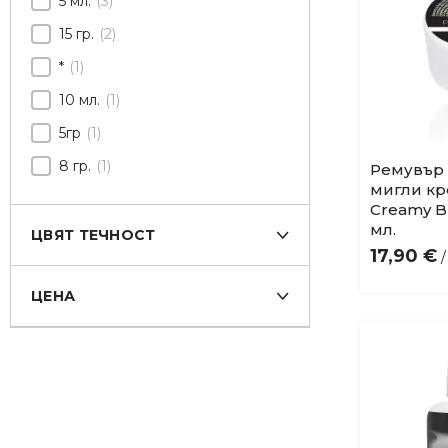
5 мл.
3
15 гр.
2
*
1
10 мл.
1
5гр
1
8 гр.
1
Ремувър 
мигли к
Creamy B
мл.
ЦВЯТ ТЕЧНОСТ
17,90 €
ЦЕНА