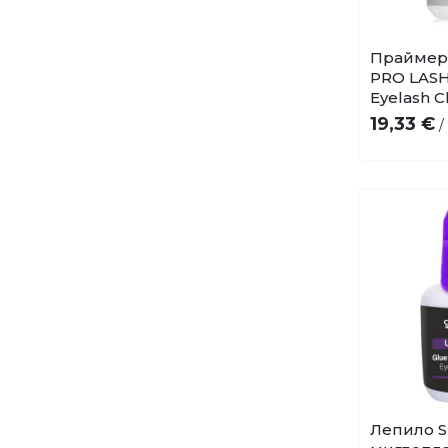
Праймер
PRO LASH
Eyelash C
19,33 €
/
Лепило S