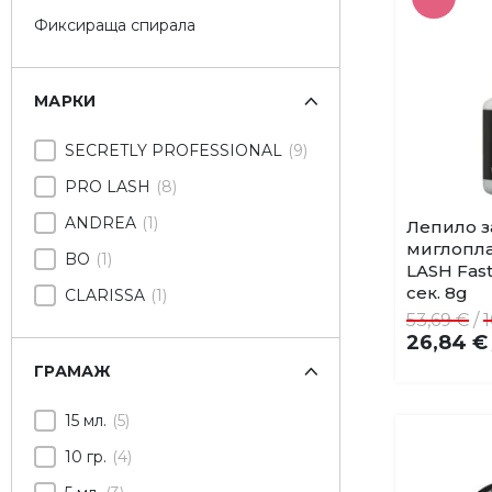
Фиксираща спирала
МАРКИ
SECRETLY PROFESSIONAL
9
PRO LASH
8
ANDREA
1
Лепило з
миглопла
BO
1
LASH Fast
сек. 8g
CLARISSA
1
53,69 €
/
1
26,84 €
ГРАМАЖ
15 мл.
5
10 гр.
4