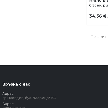
миглопла
0.5сек. pu
34,36 €
Връзка с нас
Адрес:
гр.Пловдив, бул. "Марица" 154
Адрес: