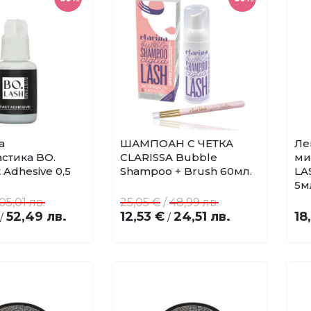
а
ШАМПОАН С ЧЕТКА
Ле
Купи
Добави
Добави
стика BO.
CLARISSA Bubble
ми
в
в
 Adhesive 0,5
Shampoo + Brush 60мл.
LA
любими
любими
5м
05,01 лв.
25,05 €
/
48,99 лв.
52,49 лв.
12,53 €
24,51 лв.
18
/
/