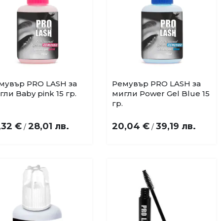
мувър PRO LASH за
Ремувър PRO LASH за
Добави
Добави
гли Baby pink 15 гр.
мигли Power Gel Blue 15
в
в
гр.
любими
любими
,32 €
28,01 лв.
20,04 €
39,19 лв.
/
/