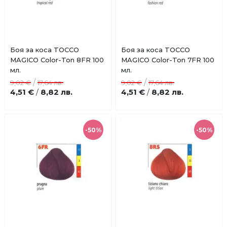
Купи
Купи
Боя за коса TOCCO
Боя за коса TOCCO
Добави
Добави
MAGICO Color-Ton 8FR 100
MAGICO Color-Ton 7FR 100
в
в
мл.
мл.
любими
любими
/
/
9,02 €
17,64 лв.
9,02 €
17,64 лв.
4,51 €
8,82 лв.
4,51 €
8,82 лв.
/
/
-50%
-50%