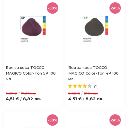
-50%
-50%
Купи
Боя за коса TOCCO
Боя за коса TOCCO
Добави
Добави
MAGICO Color-Ton 5P 100
MAGICO Color-Ton 4P 100
в
в
мл.
мл.
любими
любими
рейтинг:
(1)
80%
/
/
9,02 €
17,64 лв.
9,02 €
17,64 лв.
4,51 €
8,82 лв.
4,51 €
8,82 лв.
/
/
-50%
-50%