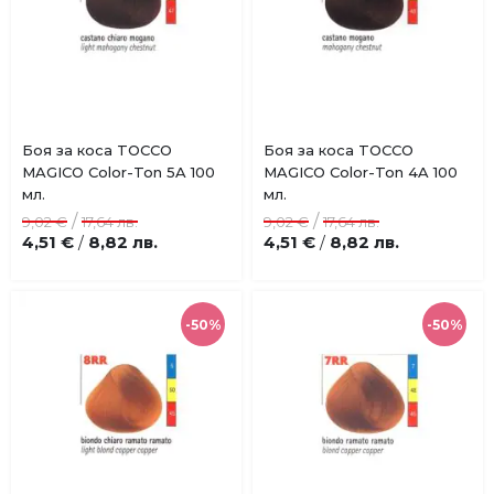
Купи
Купи
Боя за коса TOCCO
Боя за коса TOCCO
Добави
Добави
MAGICO Color-Ton 5A 100
MAGICO Color-Ton 4A 100
в
в
мл.
мл.
любими
любими
/
/
9,02 €
17,64 лв.
9,02 €
17,64 лв.
4,51 €
8,82 лв.
4,51 €
8,82 лв.
/
/
-50%
-50%