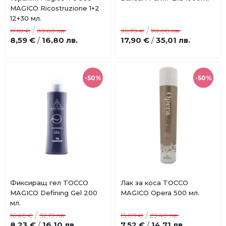
Добави
Добави
MAGICO Ricostruzione 1+2
в
в
12+30 мл.
любими
любими
/
/
17,18 €
33,60 лв.
35,79 €
70,00 лв.
8,59 €
16,80 лв.
17,90 €
35,01 лв.
/
/
-50%
-50%
Купи
Купи
Фиксиращ гел TOCCO
Лак за коса TOCCO
Добави
Добави
MAGICO Defining Gel 200
MAGICO Opera 500 мл.
в
в
мл.
любими
любими
/
/
16,46 €
32,19 лв.
15,03 €
29,40 лв.
8,23 €
16,10 лв.
7,52 €
14,71 лв.
/
/