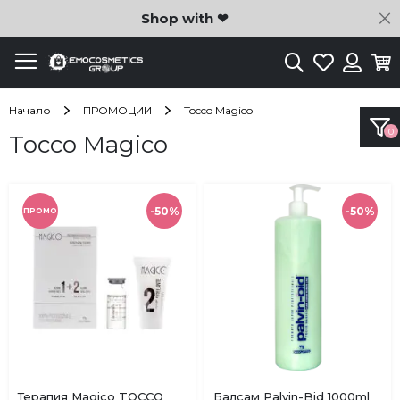
C
Shop with ❤
Търсене
Любими
Ко
Вход
Начало
ПРОМОЦИИ
Tocco Magico
Tocco Magico
-50%
-50%
ПРОМО
Купи
Купи
Терапия Мagico TOCCO
Балсам Palvin-Bid 1000ml