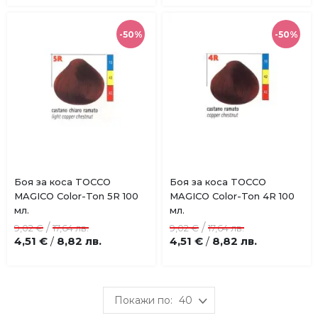
-50%
-50%
Купи
Купи
Боя за коса TOCCO
Боя за коса TOCCO
Добави
Добави
MAGICO Color-Ton 5R 100
MAGICO Color-Ton 4R 100
в
в
мл.
мл.
любими
любими
/
/
9,02 €
17,64 лв.
9,02 €
17,64 лв.
4,51 €
8,82 лв.
4,51 €
8,82 лв.
/
/
40