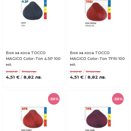
Купи
Купи
Боя за коса TOCCO
Боя за коса TOCCO
Добави
Добави
MAGICO Color-Ton 4.5P 100
MAGICO Color-Ton 7FRI 100
в
в
мл.
мл.
любими
любими
/
/
9,02 €
17,64 лв.
9,02 €
17,64 лв.
4,51 €
8,82 лв.
4,51 €
8,82 лв.
/
/
-50%
-50%