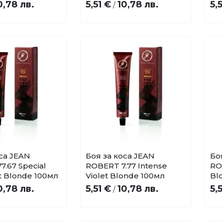
0,78 лв.
5,51 €
10,78 лв.
5,
/
оса JEAN
Боя за коса JEAN
Бо
Купи
Купи
Добави
Добави
.67 Special
ROBERT 7.77 Intense
RO
в
в
t Blonde 100мл
Violet Blonde 100мл
Bl
любими
любими
0,78 лв.
5,51 €
10,78 лв.
5,
/