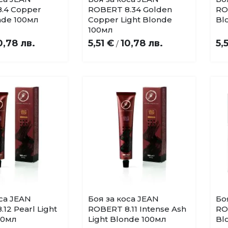
Добави
Добави
.4 Copper
ROBERT 8.34 Golden
RO
в
в
nde 100мл
Copper Light Blonde
Bl
любими
любими
100мл
0,78 лв.
5,51 €
10,78 лв.
5,
/
оса JEAN
Боя за коса JEAN
Бо
Купи
Купи
Добави
Добави
12 Pearl Light
ROBERT 8.11 Intense Ash
RO
в
в
00мл
Light Blonde 100мл
Bl
любими
любими