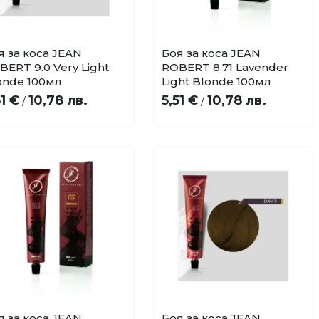
я за коса JEAN
Боя за коса JEAN
Купи
Купи
Добави
Добави
BERT 9.0 Very Light
ROBERT 8.71 Lavender
в
в
onde 100мл
Light Blonde 100мл
любими
любими
51 €
10,78 лв.
5,51 €
10,78 лв.
/
/
я за коса JEAN
Боя за коса JEAN
Купи
Купи