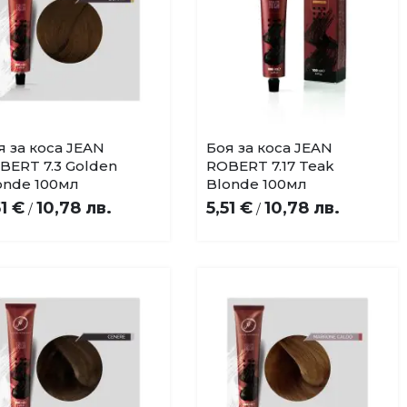
я за коса JEAN
Боя за коса JEAN
Купи
Купи
Добави
Добави
BERT 7.3 Golden
ROBERT 7.17 Teak
в
в
onde 100мл
Blonde 100мл
любими
любими
51 €
10,78 лв.
5,51 €
10,78 лв.
/
/