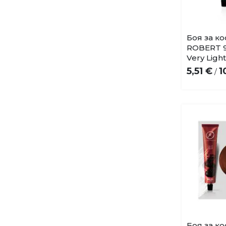
Боя за к
ROBERT 9.
Very Ligh
5,51 €
1
/
Боя за к