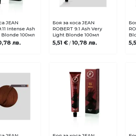
оса JEAN
Боя за коса JEAN
Бо
Купи
Купи
Добави
Добави
11 Intense Ash
ROBERT 9.1 Ash Very
RO
в
в
t Blonde 100мл
Light Blonde 100мл
Bl
любими
любими
0,78 лв.
5,51 €
10,78 лв.
5,
/
оса JEAN
Боя за коса JEAN
Бо
Купи
Купи