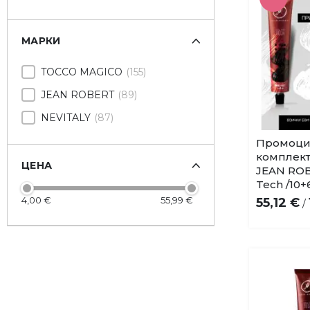
МАРКИ
TOCCO MAGICO
155
JEAN ROBERT
89
NEVITALY
87
Промоци
комплект
ЦЕНА
JEAN ROB
Tech /10+6
4,00 €
55,99 €
55,12 €
/