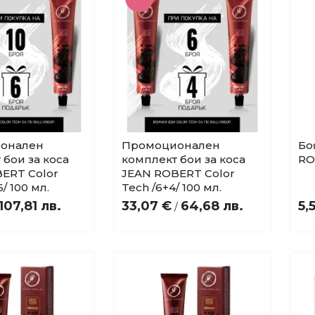
онален
Промоционален
Бо
Купи
Купи
Добави
Добави
 бои за коса
комплект бои за коса
RO
в
в
ERT Color
JEAN ROBERT Color
любими
любими
/ 100 мл.
Tech /6+4/ 100 мл.
107,81 лв.
33,07 €
64,68 лв.
5,
/