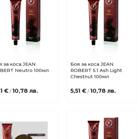
я за коса JEAN
Боя за коса JEAN
Купи
Купи
Добави
Добави
BERT Neutro 100мл
ROBERT 5.1 Ash Light
в
в
Chestnut 100мл
любими
любими
51 €
10,78 лв.
5,51 €
10,78 лв.
/
/