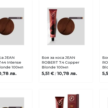
оса JEAN
Боя за коса JEAN
Бо
Купи
Купи
Добави
Добави
.44 Intense
ROBERT 7.4 Copper
RO
в
в
londe 100мл
Blonde 100мл
Bl
любими
любими
0,78 лв.
5,51 €
10,78 лв.
5,
/