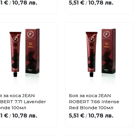
51 €
10,78 лв.
5,51 €
10,78 лв.
/
/
я за коса JEAN
Боя за коса JEAN
Купи
Купи
Добави
Добави
BERT 7.71 Lavender
ROBERT 7.66 Intense
в
в
onde 100мл
Red Blonde 100мл
любими
любими
51 €
10,78 лв.
5,51 €
10,78 лв.
/
/