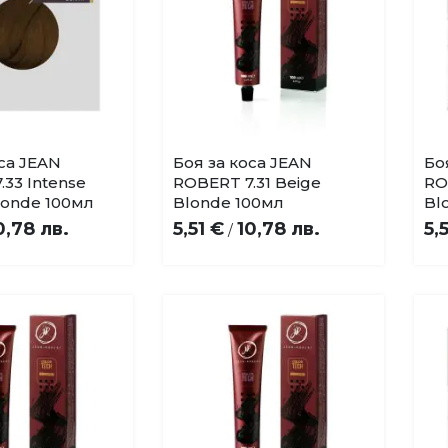
оса JEAN
Боя за коса JEAN
Бо
Купи
Купи
Добави
Добави
33 Intense
ROBERT 7.31 Beige
RO
в
в
londe 100мл
Blonde 100мл
Bl
любими
любими
0,78 лв.
5,51 €
10,78 лв.
5,
/