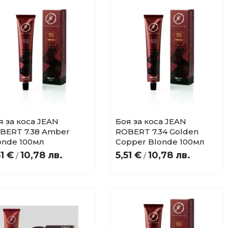
я за коса JEAN
Боя за коса JEAN
Купи
Купи
Добави
Добави
BERT 7.38 Amber
ROBERT 7.34 Golden
в
в
onde 100мл
Copper Blonde 100мл
любими
любими
51 €
10,78 лв.
5,51 €
10,78 лв.
/
/