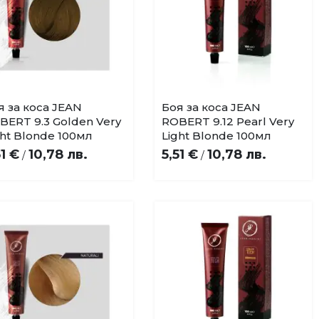
я за коса JEAN
Боя за коса JEAN
Купи
Купи
Добави
Добави
BERT 9.3 Golden Very
ROBERT 9.12 Pearl Very
в
в
ght Blonde 100мл
Light Blonde 100мл
любими
любими
51 €
10,78 лв.
5,51 €
10,78 лв.
/
/