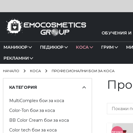
Прескачане
към
съдържанието
ОБУЧЕНИЯ И
МАНИКЮР
ПЕДИКЮР
КОСА
ГРИМ
МИ
РЕКЛАМНИ
НАЧАЛО
КОСА
ПРОФЕСИОНАЛНИ БОИ ЗА КОСА
Про
Пазаруване
КАТЕГОРИЯ
по
MultiComplex бои за коса
Color-Ton бои за коса
BB Color Cream бои за коса
Color tech бои за коса
ПРОМО