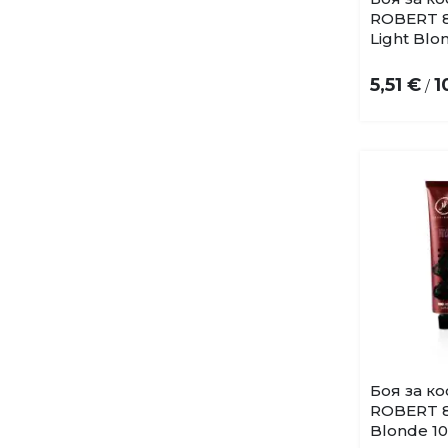
ROBERT 8
Light Blo
5,51 €
1
/
Боя за к
ROBERT 8.
Blonde 1