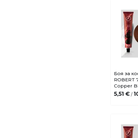
Боя за к
ROBERT 7
Copper B
5,51 €
1
/