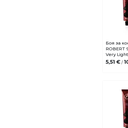
Боя за к
ROBERT 9
Very Ligh
5,51 €
1
/