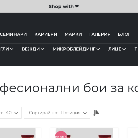
Shop with ❤
 СЕМИНАРИ
КАРИЕРИ
МАРКИ
ГАЛЕРИЯ
БЛОГ
ГЛИ
ВЕЖДИ
МИКРОБЛЕЙДИНГ
ЛИЦЕ
Т
фесионални бои за к
Настрой
40
Позиция
низходяща
посока
ПРОМО