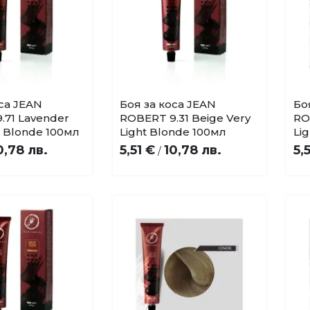
оса JEAN
Боя за коса JEAN
Бо
Купи
Купи
Добави
Добави
.71 Lavender
ROBERT 9.31 Beige Very
RO
в
в
t Blonde 100мл
Light Blonde 100мл
Li
любими
любими
0,78 лв.
5,51 €
10,78 лв.
5,
/