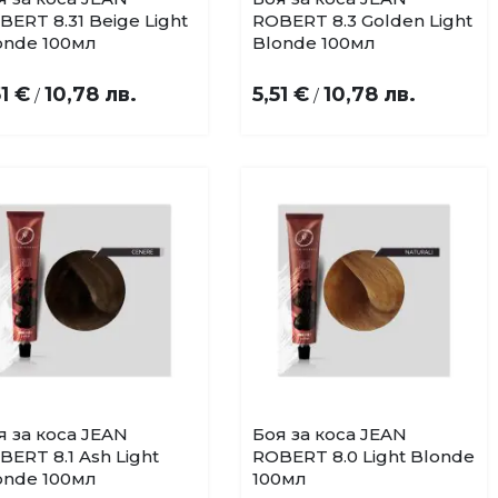
Добави
Добави
BERT 8.31 Beige Light
ROBERT 8.3 Golden Light
в
в
onde 100мл
Blonde 100мл
любими
любими
51 €
10,78 лв.
5,51 €
10,78 лв.
/
/
я за коса JEAN
Боя за коса JEAN
Купи
Купи
Добави
Добави
BERT 8.1 Ash Light
ROBERT 8.0 Light Blonde
в
в
onde 100мл
100мл
любими
любими