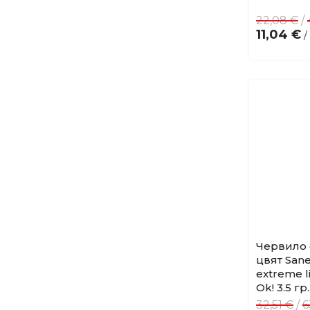
22,08 €
/
11,04 €
/
Червило 
цвят Sane
extreme li
Ok! 3.5 гр.
32,51 €
/
6