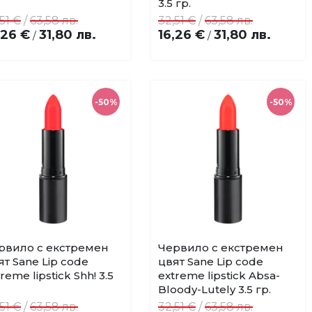
3.5 гр.
51 €
/
63,58 лв.
32,51 €
/
63,58 лв.
,26 €
31,80 лв.
16,26 €
31,80 лв.
/
/
-50%
-50%
рвило с екстремен
Червило с екстремен
Купи
Купи
Добави
Добави
ят Sane Lip code
цвят Sane Lip code
в
в
reme lipstick Shh! 3.5
extreme lipstick Absa-
любими
любими
Bloody-Lutely 3.5 гр.
51 €
/
63,58 лв.
32,51 €
/
63,58 лв.