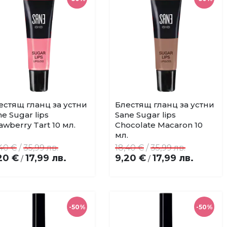
естящ гланц за устни
Блестящ гланц за устни
Купи
Купи
Добави
Добави
e Sugar lips
Sane Sugar lips
в
в
awberry Tart 10 мл.
Chocolate Macaron 10
любими
любими
мл.
,40 €
/
35,99 лв.
18,40 €
/
35,99 лв.
20 €
17,99 лв.
9,20 €
17,99 лв.
/
/
-50%
-50%