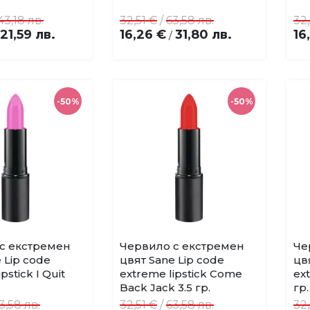
43,18 лв.
32,51 €
/
63,58 лв.
32,
21,59 лв.
16,26 €
31,80 лв.
16
/
-50%
-50%
с екстремен
Червило с екстремен
Че
Купи
Купи
Добави
Добави
 Lip code
цвят Sane Lip code
цв
в
в
pstick I Quit
extreme lipstick Come
ext
любими
любими
Back Jack 3.5 гр.
гр.
3,58 лв.
32,51 €
/
63,58 лв.
32,