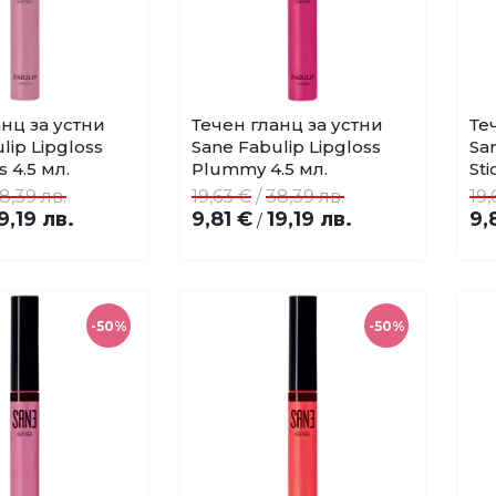
нц за устни
Течен гланц за устни
Те
Купи
Купи
Добави
Добави
lip Lipgloss
Sane Fabulip Lipgloss
Sa
в
в
 4.5 мл.
Plummy 4.5 мл.
Sti
любими
любими
8,39 лв.
19,63 €
/
38,39 лв.
19,
9,19 лв.
9,81 €
19,19 лв.
9,
/
-50%
-50%