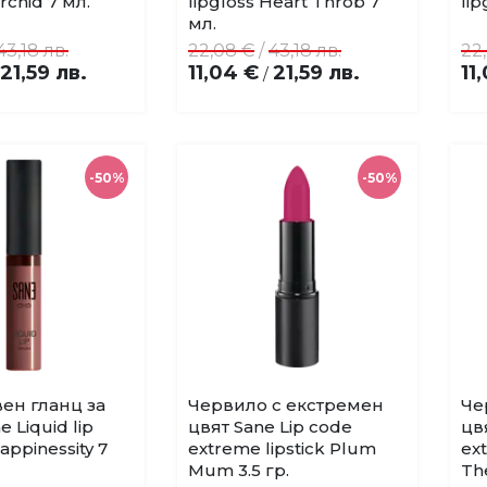
rchid 7 мл.
lipgloss Heart Throb 7
lip
любими
любими
мл.
43,18 лв.
22,08 €
/
43,18 лв.
22
21,59 лв.
11,04 €
21,59 лв.
11
/
-50%
-50%
ен гланц за
Червило с екстремен
Че
Купи
Купи
Добави
Добави
e Liquid lip
цвят Sane Lip code
цв
в
в
appinessity 7
extreme lipstick Plum
ext
любими
любими
Mum 3.5 гр.
The