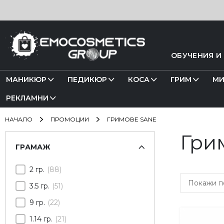
Прескачане
към
съдържанието
ОБУЧЕНИЯ И
МАНИКЮР
ПЕДИКЮР
КОСА
ГРИМ
МИ
РЕКЛАМНИ
НАЧАЛО
ПРОМОЦИИ
ГРИМОВЕ SANE
Гри
Пазаруване
ГРАМАЖ
по
2 гр.
88
3.5 гр.
51
9 гр.
22
1.14 гр.
21