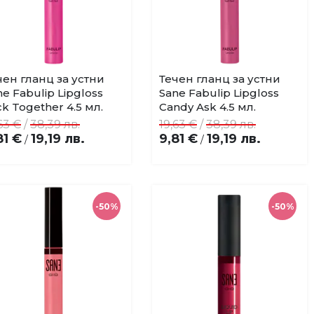
чен гланц за устни
Течен гланц за устни
Купи
Купи
Добави
Добави
ne Fabulip Lipgloss
Sane Fabulip Lipgloss
в
в
ck Together 4.5 мл.
Candy Ask 4.5 мл.
любими
любими
63 €
/
38,39 лв.
19,63 €
/
38,39 лв.
81 €
19,19 лв.
9,81 €
19,19 лв.
/
/
-50%
-50%