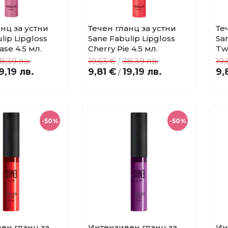
нц за устни
Течен гланц за устни
Те
Купи
Купи
Добави
Добави
lip Lipgloss
Sane Fabulip Lipgloss
Sa
в
в
ase 4.5 мл.
Cherry Pie 4.5 мл.
Tw
любими
любими
8,39 лв.
19,63 €
/
38,39 лв.
19,
9,19 лв.
9,81 €
19,19 лв.
9,
/
-50%
-50%
ен гланц за
Интензивен гланц за
Ин
Купи
Купи