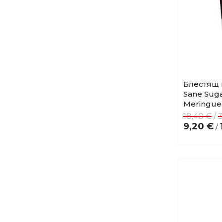
13.9 мл.
1
2.5 гр.
1
2.5 мл.
1
500 мл.
1
Блестящ 
Sane Suga
Meringue 
18,40 €
/
3
9,20 €
/