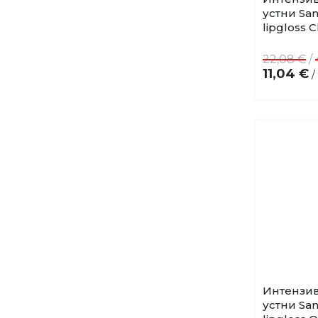
устни San
lipgloss C
22,08 €
/
11,04 €
/
Интензив
устни San