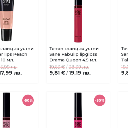
гланц за устни
Течен гланц за устни
Те
Купи
Купи
Добави
Добави
r lips Peach
Sane Fabulip lipgloss
Sa
в
в
10 мл.
Drama Queen 4.5 мл.
Tal
любими
любими
5,99 лв.
19,63 €
/
38,39 лв.
19,
17,99 лв.
9,81 €
19,19 лв.
9,
/
-50%
-50%