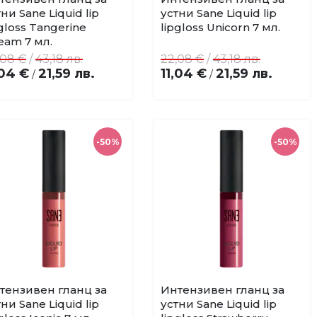
Добави
Добави
ни Sane Liquid lip
устни Sane Liquid lip
в
в
pgloss Tangerine
lipgloss Unicorn 7 мл.
любими
любими
eam 7 мл.
,08 €
/
43,18 лв.
22,08 €
/
43,18 лв.
,04 €
21,59 лв.
11,04 €
21,59 лв.
/
/
-50%
-50%
тензивен гланц за
Интензивен гланц за
Купи
Купи
Добави
Добави
ни Sane Liquid lip
устни Sane Liquid lip
в
в