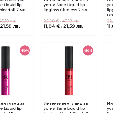
Добави
Добави
e Liquid lip
устни Sane Liquid lip
уст
в
в
hinadoll 7 мл.
lipgloss Clueless 7 мл.
li
любими
любими
Dr
43,18 лв.
22,08 €
/
43,18 лв.
22
21,59 лв.
11,04 €
21,59 лв.
11
/
-50%
-50%
ен гланц за
Интензивен гланц за
Ин
Купи
Купи
Добави
Добави
e Liquid lip
устни Sane Liquid lip
уст
в
в