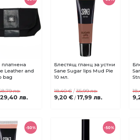
 платнена
Блестящ гланц за устни
Бл
Купи
Купи
Добави
Добави
e Leather and
Sane Sugar lips Mud Pie
San
в
в
p bag
10 мл.
Str
любими
любими
58,79 лв.
18,40 €
/
35,99 лв.
18
29,40 лв.
9,20 €
17,99 лв.
9,
/
-50%
-50%