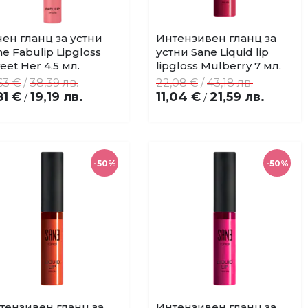
чен гланц за устни
Интензивен гланц за
Купи
Купи
Добави
Добави
ne Fabulip Lipgloss
устни Sane Liquid lip
в
в
eet Her 4.5 мл.
lipgloss Mulberry 7 мл.
любими
любими
63 €
/
38,39 лв.
22,08 €
/
43,18 лв.
81 €
19,19 лв.
11,04 €
21,59 лв.
/
/
-50%
-50%
тензивен гланц за
Интензивен гланц за
Купи
Купи