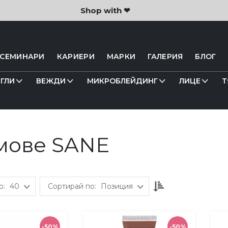
Shop with ❤
 СЕМИНАРИ
КАРИЕРИ
МАРКИ
ГАЛЕРИЯ
БЛОГ
ГЛИ
ВЕЖДИ
МИКРОБЛЕЙДИНГ
ЛИЦЕ
Т
мове SANE
Настрой
40
Позиция
низходяща
посока
-50%
-50%