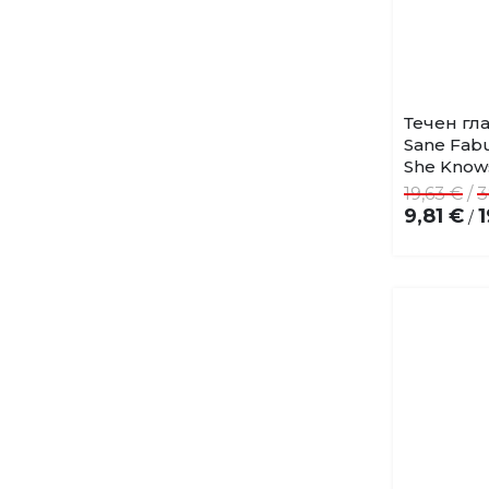
Течен гла
Sane Fabu
She Knows
19,63 €
/
3
9,81 €
1
/