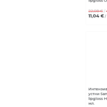
lipgloss O
22,08 €
/
11,04 €
/
Интензив
устни San
lipgloss H
мл.