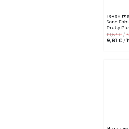
Течен гла
Sane Fabu
Pretty Ple
19,63 €
/
3
9,81 €
1
/
Интензив