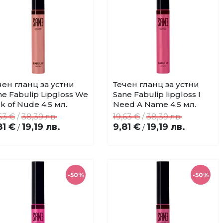
чен гланц за устни
Течен гланц за устни
Купи
Купи
Добави
Добави
ne Fabulip Lipgloss We
Sane Fabulip lipgloss I
в
в
k of Nude 4.5 мл.
Need A Name 4.5 мл.
любими
любими
63 €
/
38,39 лв.
19,63 €
/
38,39 лв.
81 €
19,19 лв.
9,81 €
19,19 лв.
/
/
-50%
-50%