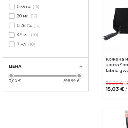
0.35 гр.
16
20 мл.
16
0.28 гр.
10
4.5 мл.
10
7 мл.
10
30 мл.
8
Кожена и
9 мл.
7
чанта San
ЦЕНА
fabric gw
10 гр.
4
3,00 €
598,99 €
10 мл.
4
30,06 €
/
15,03 €
/
6 гр.
3
1.3 мл.
2
250 мл.
2
13.3 мл.
1