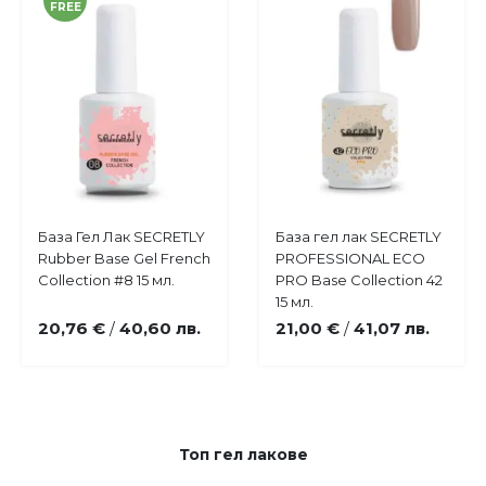
FREE
Купи
Купи
База Гел Лак SECRETLY
База гел лак SECRETLY
Добави
Добави
Rubber Base Gel French
PROFESSIONAL ECO
в
в
Collection #8 15 мл.
PRO Base Collection 42
любими
любими
15 мл.
20,76 €
40,60 лв.
21,00 €
41,07 лв.
/
/
Топ гел лакове