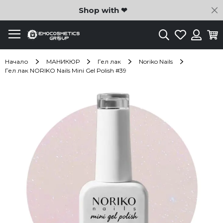
C
Shop with ❤
Търсене
Любими
Ко
Вход
Начало
МАНИКЮР
Гел лак
Noriko Nails
Гел лак NORIKO Nails Mini Gel Polish #39
Преминете
към
края
на
галерията
на
изображенията