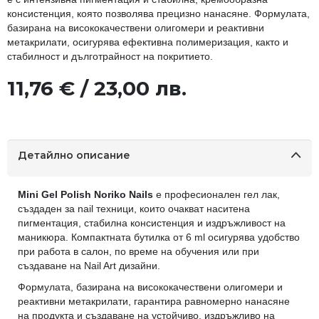
консистенция, която позволява прецизно нанасяне. Формулата,
базирана на висококачествени олигомери и реактивни
метакрилати, осигурява ефективна полимеризация, както и
стабилност и дълготрайност на покритието.
11,76 € / 23,00 лв.
Детайлно описание
Mini Gel Polish Noriko Nails
е професионален гел лак,
създаден за nail техници, които очакват наситена
пигментация, стабилна консистенция и издръжливост на
маникюра. Компактната бутилка от 6 ml осигурява удобство
при работа в салон, по време на обучения или при
създаване на Nail Art дизайни.
Формулата, базирана на висококачествени олигомери и
реактивни метакрилати, гарантира равномерно нанасяне
на продукта и създаване на устойчиво, издръжливо на