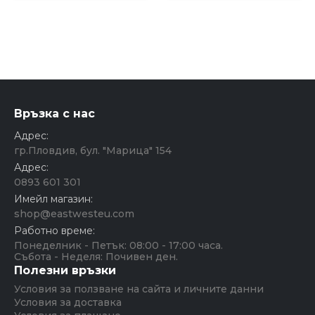
Връзка с нас
Адрес:
гр.Пловдив, бул. "Марица" 154
Адрес:
0893 601 301
Имейл магазин:
shop@eastwesteu.com
Работно време:
Понеделник - Петък: 08:00 - 17:00 часа.
Събота - Неделя: Почивен ден.
Полезни връзки
Условия за ползване на сайта и личните данни
Условия за доставка