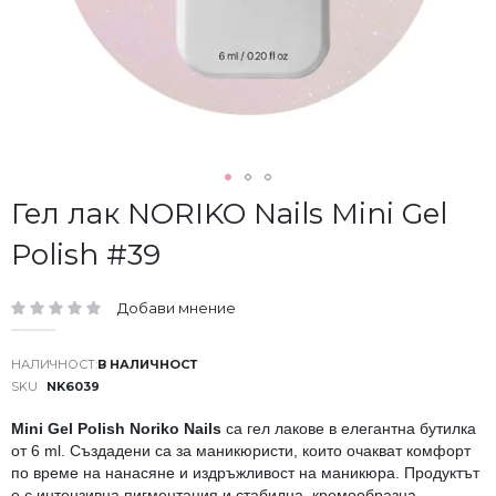
Преминете
Гел лак NORIKO Nails Mini Gel
към
Polish #39
началото
на
галерия
Добави мнение
със
рейтинг:
снимки
В НАЛИЧНОСТ
SKU
NK6039
Mini Gel Polish Noriko Nails
са гел лакове в елегантна бутилка
от 6 ml. Създадени са за маникюристи, които очакват комфорт
по време на нанасяне и издръжливост на маникюра. Продуктът
е с интензивна пигментация и стабилна, кремообразна