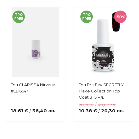
TPO
TPO
-50%
FREE
FREE
Купи
Купи
Топ CLARISSA Nirvana
Топ Гел Лак SECRETLY
Добави
Добави
#LEI6547
Flake Collection Top
в
в
Coat 3 15 мл.
любими
любими
/
20,76 €
40,60 лв.
18,61 €
36,40 лв.
10,38 €
20,30 лв.
/
/