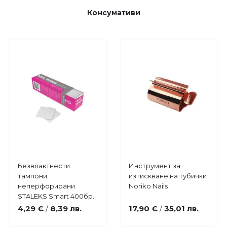
Консумативи
Купи
Купи
Безвлактнести
Инструмент за
Добави
Добави
тампони
изтискване на тубички
в
в
неперфорирани
Noriko Nails
любими
любими
STALEKS Smart 400бр.
4,29 €
8,39 лв.
17,90 €
35,01 лв.
/
/