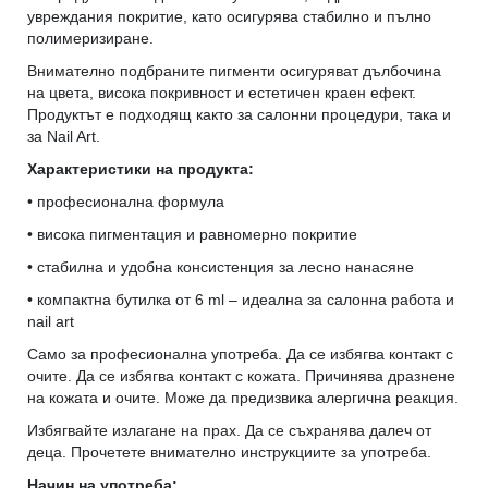
увреждания покритие, като осигурява стабилно и пълно
полимеризиране.
Внимателно подбраните пигменти осигуряват дълбочина
на цвета, висока покривност и естетичен краен ефект.
Продуктът е подходящ както за салонни процедури, така и
за Nail Art.
Характеристики на продукта:
• професионална формула
• висока пигментация и равномерно покритие
• стабилна и удобна консистенция за лесно нанасяне
• компактна бутилка от 6 ml – идеална за салонна работа и
nail art
Само за професионална употреба. Да се избягва контакт с
очите. Да се избягва контакт с кожата. Причинява дразнене
на кожата и очите. Може да предизвика алергична реакция.
Избягвайте излагане на прах. Да се съхранява далеч от
деца. Прочетете внимателно инструкциите за употреба.
Начин на употреба: