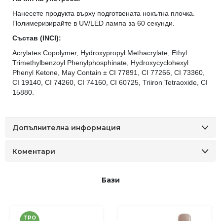
Нанесете продукта върху подготвената нокътна плочка.
Полимеризирайте в UV/LED лампа за 60 секунди.
Състав (INCI):
Acrylates Copolymer, Hydroxypropyl Methacrylate, Ethyl
Trimethylbenzoyl Phenylphosphinate, Hydroxycyclohexyl
Phenyl Ketone, May Contain ± CI 77891, CI 77266, CI 73360,
CI 19140, CI 74260, CI 74160, CI 60725, Triiron Tetraoxide, CI
15880.
Допълнителна информация
Коментари
Бази
TPO