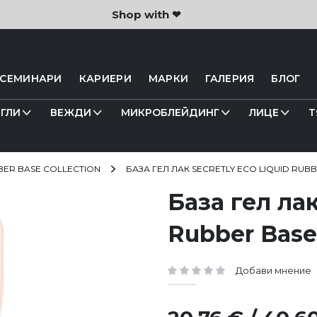
Shop with ❤
 СЕМИНАРИ
КАРИЕРИ
МАРКИ
ГАЛЕРИЯ
БЛОГ
ГЛИ
ВЕЖДИ
МИКРОБЛЕЙДИНГ
ЛИЦЕ
Т
BER BASE COLLECTION
БАЗА ГЕЛ ЛАК SECRETLY ECO LIQUID RUBB
База гел ла
Rubber Base 
Добави мнение
рейтинг: