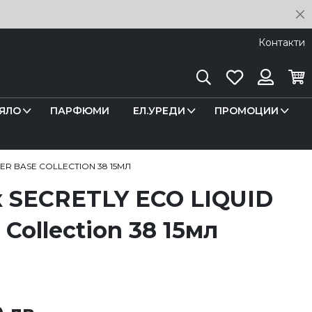
C
Контакти
Търсене
Любими
Кош
Вход
ЯЛО
ПАРФЮМИ
ЕЛ.УРЕДИ
ПРОМОЦИИ
ER BASE COLLECTION 38 15МЛ
к SECRETLY ECO LIQUID
Collection 38 15мл