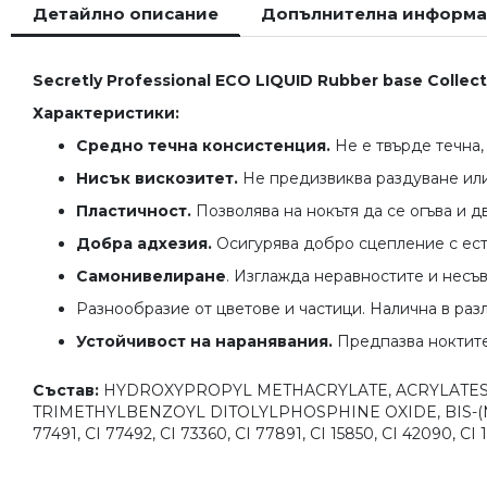
Детайлно описание
Допълнителна информ
началото
на
галерия
Secretly Professional ECO LIQUID Rubber base Collect
със
снимки
Характеристики:
Средно течна консистенция.
Не е твърде течна, 
Нисък вискозитет.
Не предизвиква раздуване или
Пластичност.
Позволява на нокътя да се огъва и д
Добра адхезия.
Осигурява добро сцепление с ест
Самонивелиране
. Изглажда неравностите и несъ
Разнообразие от цветове и частици. Налична в раз
Устойчивост на наранявания.
Предпазва ноктите
Състав:
HYDROXYPROPYL METHACRYLATE, ACRYLATES 
TRIMETHYLBENZOYL DITOLYLPHOSPHINE OXIDE, BIS-(M
77491, CI 77492, CI 73360, CI 77891, CI 15850, CI 42090, CI 