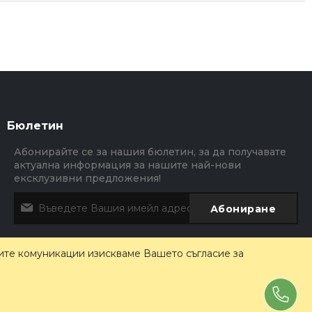
Бюлетин
Абонирайте се за нашия бюлетин, за да получавате
актуална информация за нашите най-нови
ексклузивни предложения!
Абониране
ите комуникации изискваме Вашето съгласие за
Електронен магазин