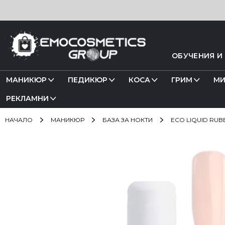
Прескачане
към
съдържанието
ОБУЧЕНИЯ И
МАНИКЮР
ПЕДИКЮР
КОСА
ГРИМ
МИ
РЕКЛАМНИ
НАЧАЛО
МАНИКЮР
БАЗА ЗА НОКТИ
ECO LIQUID RUB
Преминете
към
края
на
галерията
на
изображенията