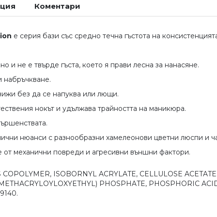
ация
Коментари
ion
е серия бази със средно течна гъстота на консистенцията
но и не е твърде гъста, което я прави лесна за нанасяне.
 набръчкване.
вижи без да се напуква или лющи.
ествения нокът и удължава трайността на маникюра.
вършенствата.
лични нюанси с разнообразни хамелеонови цветни люспи и ча
 от механични повреди и агресивни външни фактори.
COPOLYMER, ISOBORNYL ACRYLATE, CELLULOSE ACETATE
ETHACRYLOYLOXYETHYL) PHOSPHATE, PHOSPHORIC ACID, P-
19140.