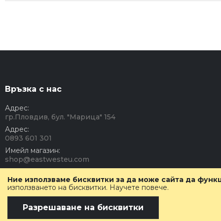
Връзка с нас
Адрес:
гр.Пловдив, бул. "Марица" 154
Адрес:
0893 601 301
Имейл магазин:
shop@eastwesteu.com
Работно време:
Ние използваме бисквитки за да може сайта да фун
Понеделник - Петък: 08:00 - 17:00 часа.
използването на бисквитки.
Научете повече
.
Събота - Неделя: Почивен ден.
Разрешаване на бисквитки
Copyright © Emocosmetics Group, Inc. All rights reserved.