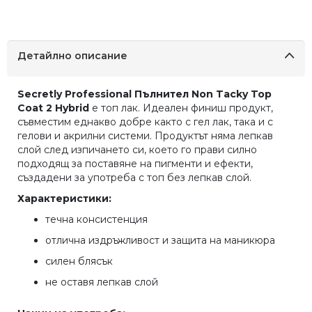
Детайлно описание
Secretly Professional Пълнител Non Tacky Top
Coat 2 Hybrid
е топ лак. Идеален финиш продукт,
съвместим еднакво добре както с гел лак, така и с
гелови и акрилни системи. Продуктът няма лепкав
слой след изпичането си, което го прави силно
подходящ за поставяне на пигменти и ефекти,
създадени за употреба с топ без лепкав слой.
Характеристики:
течна консистенция
отлична издръжливост и защита на маникюра
силен блясък
не оставя лепкав слой