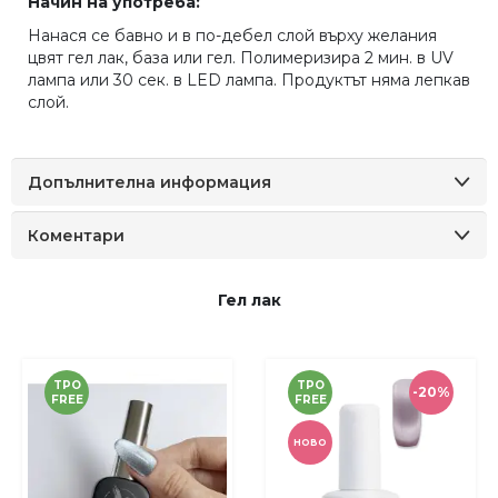
Начин на употреба:
Нанася се бавно и в по-дебел слой върху желания
цвят гел лак, база или гел. Полимеризира 2 мин. в UV
лампа или 30 сек. в LED лампа. Продуктът няма лепкав
слой.
Допълнителна информация
Коментари
Гел лак
TPO
TPO
-20%
FREE
FREE
НОВО