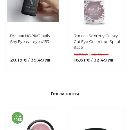
Купи
Купи
Гел лак NORIKO nails
Гел лак Secretly Galaxy
Добави
Добави
Shy Eye cat eye #153
Cat Eye Collection Spiral
в
в
#556
любими
любими
/
20,76 €
40,60 лв.
20,19 €
39,49 лв.
16,61 €
32,49 лв.
/
/
Гел за нокти
TPO
FREE