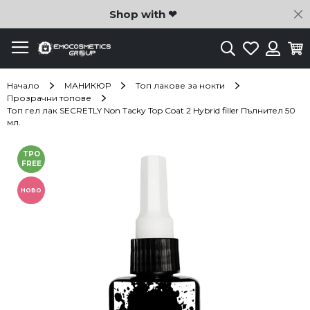
C
Shop with ❤
Търсене
Любими
Ко
Вход
Начало
МАНИКЮР
Топ лакове за нокти
Прозрачни топове
Топ гел лак SECRETLY Non Tacky Top Coat 2 Hybrid filler Пълнител 50
мл.
Преминете
TPO
към
FREE
края
на
НОВО
галерията
на
изображенията