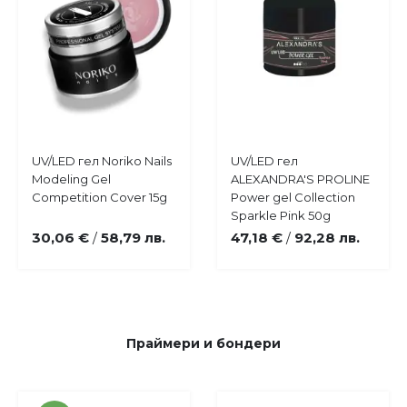
Купи
Купи
UV/LED гел Noriko Nails
UV/LED гел
Добави
Добави
Modeling Gel
ALEXANDRA'S PROLINE
в
в
Competition Cover 15g
Power gel Collection
любими
любими
Sparkle Pink 50g
30,06 €
58,79 лв.
47,18 €
92,28 лв.
/
/
Праймери и бондери