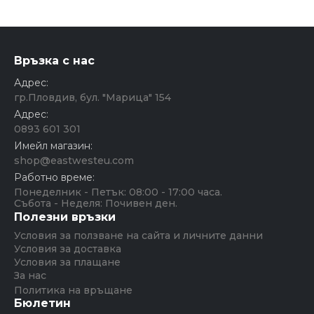
Връзка с нас
Адрес:
гр.Пловдив, бул. "Марица" 154
Адрес:
0893 601 301
Имейл магазин:
shop@eastwesteu.com
Работно време:
Понеделник - Петък: 08:00 - 17:00 часа.
Събота - Неделя: Почивен ден.
Полезни връзки
Условия за ползване на сайта и личните данни
Условия за доставка
Условия за плащане
За нас
Политика на връщане
Бюлетин