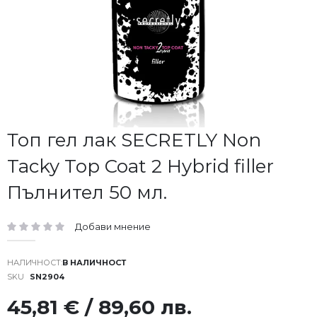
Преминете
Топ гел лак SECRETLY Non
към
Tacky Top Coat 2 Hybrid filler
началото
на
Пълнител 50 мл.
галерия
със
снимки
Добави мнение
рейтинг:
В НАЛИЧНОСТ
SKU
SN2904
45,81 € / 89,60 лв.