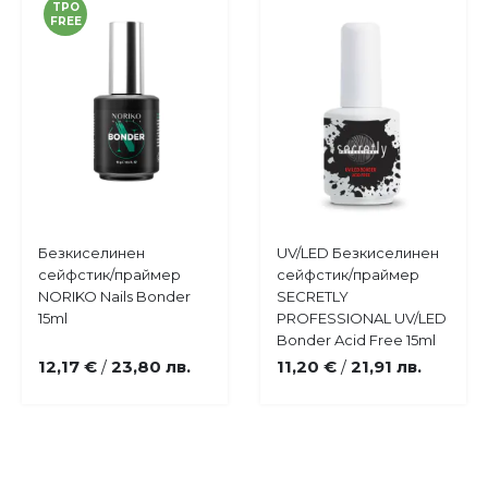
TPO
FREE
Купи
Купи
Безкиселинен
UV/LED Безкиселинен
Добави
Добави
сейфстик/праймер
сейфстик/праймер
в
в
NORIKO Nails Bonder
SECRETLY
любими
любими
15ml
PROFESSIONAL UV/LED
Bonder Acid Free 15ml
12,17 €
23,80 лв.
11,20 €
21,91 лв.
/
/