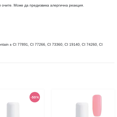
 и очите. Може да предизвика алергична реакция.
ntain ± CI 77891, CI 77266, CI 73360, CI 19140, CI 74260, CI
-50%