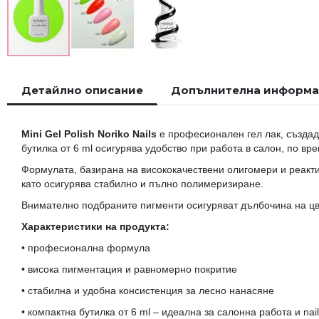
Преминете
към
Детайлно описание
Допълнителна информ
началото
на
галерия
Mini Gel Polish Noriko Nails
е професионален гел лак, създаде
със
бутилка от 6 ml осигурява удобство при работа в салон, по вре
снимки
Формулата, базирана на висококачествени олигомери и реакти
като осигурява стабилно и пълно полимеризиране.
Внимателно подбраните пигменти осигуряват дълбочина на цвета
Характеристики на продукта:
• професионална формула
• висока пигментация и равномерно покритие
• стабилна и удобна консистенция за лесно нанасяне
• компактна бутилка от 6 ml – идеална за салонна работа и nail