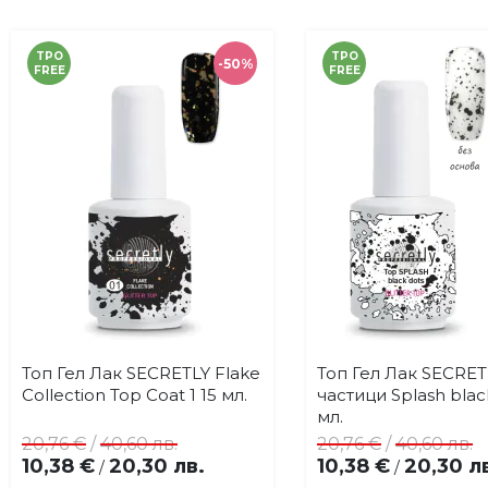
TPO
TPO
-50%
FREE
FREE
Топ Гел Лак SECRETLY Flake
Топ Гел Лак SECRET
Купи
Добави
Доба
Collection Top Coat 1 15 мл.
частици Splash blac
в
в
мл.
любими
люби
20,76 €
/
40,60 лв.
20,76 €
/
40,60 лв.
10,38 €
20,30 лв.
10,38 €
20,30 л
/
/