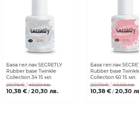
База гел лак SECRETLY
База гел лак SECRE
Купи
Купи
Добави
До
Rubber base Twinkle
Rubber base Twinkl
в
в
Collection 34 15 мл.
Collection 60 15 мл.
любими
лю
20,76 €
/
40,60 лв.
20,76 €
/
40,60 лв.
10,38 €
20,30 лв.
10,38 €
20,30 л
/
/