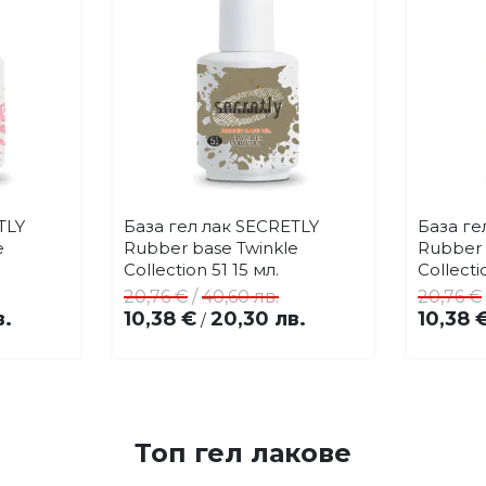
TLY
База гел лак SECRETLY
База ге
Купи
бави
Добави
e
Rubber base Twinkle
Rubber 
в
Collection 51 15 мл.
Collecti
бими
любими
20,76 €
/
40,60 лв.
20,76 €
в.
10,38 €
20,30 лв.
10,38 
/
Топ гел лакове