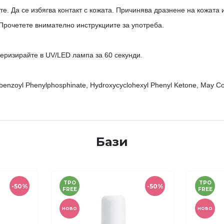
те. Да се избягва контакт с кожата. Причинява дразнене на кожата
 Прочетете внимателно инструкциите за употреба.
еризирайте в UV/LED лампа за 60 секунди.
lbenzoyl Phenylphosphinate, Hydroxycyclohexyl Phenyl Ketone, May Co
Бази
TPO
TPO
-50%
-50%
FREE
FREE
НОВО
НОВО