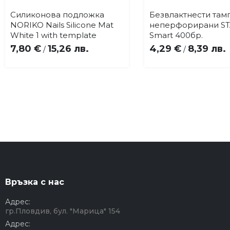
Силиконова подложка
Безвлактнести там
Купи
Купи
Добави
До
NORIKO Nails Silicone Mat
неперфорирани ST
в
в
White 1 with template
Smart 400бр.
любими
лю
7,80 €
15,26 лв.
4,29 €
8,39 лв.
/
/
Връзка с нас
Адрес:
гр.Пловдив, бул. "Марица" 154
Адрес: