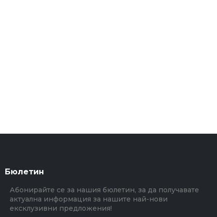
Бюлетин
Абонирайте се за нашия бюлетин, за да получавате
актуална информация за нашите най-нови
ексклузивни предложения!