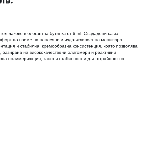
 лв.
гел лакове в елегантна бутилка от 6 ml. Създадени са за
мфорт по време на нанасяне и издръжливост на маникюра.
ентация и стабилна, кремообразна консистенция, която позволява
 базирана на висококачествени олигомери и реактивни
вна полимеризация, както и стабилност и дълготрайност на