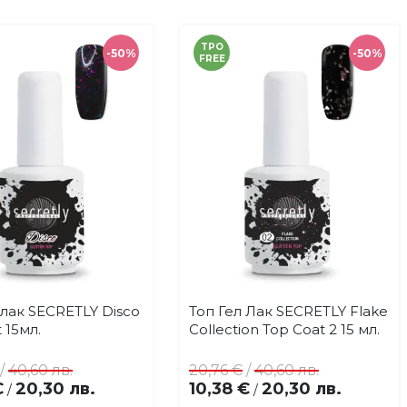
TPO
-50%
-50%
FREE
 лак SECRETLY Disco
Топ Гел Лак SECRETLY Flake
Купи
Купи
Добави
Добави
 15мл.
Collection Top Coat 2 15 мл.
в
в
любими
любими
/
40,60 лв.
20,76 €
/
40,60 лв.
€
20,30 лв.
10,38 €
20,30 лв.
/
/