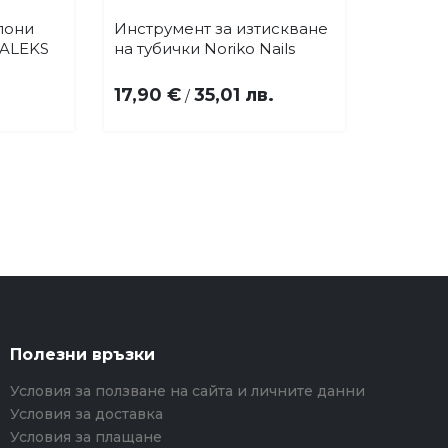
пони
Инструмент за изтискване
Купи
бави
Добави
ALEKS
на тубички Noriko Nails
в
бими
любими
17,90 €
35,01 лв.
/
Полезни връзки
Условия за ползване на сайта и личните данни
Условия за доставка
Условия за плащане