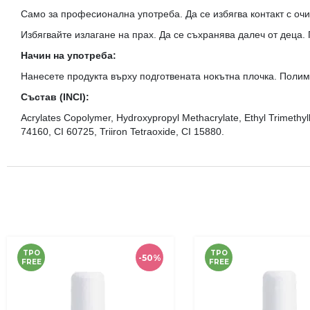
Само за професионална употреба. Да се избягва контакт с очи
Избягвайте излагане на прах. Да се съхранява далеч от деца.
Начин на употреба:
Нанесете продукта върху подготвената нокътна плочка. Полим
Състав (INCI):
Acrylates Copolymer, Hydroxypropyl Methacrylate, Ethyl Trimethy
74160, CI 60725, Triiron Tetraoxide, CI 15880.
TPO
TPO
-50%
FREE
FREE