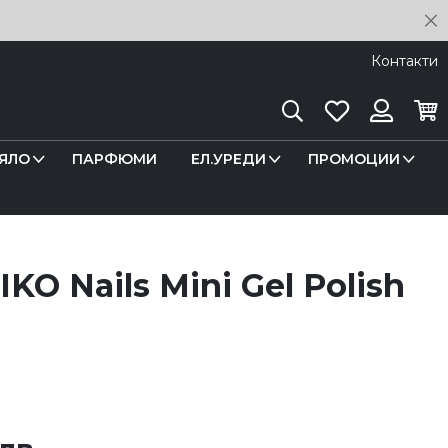
C
Контакти
Търсене
Любими
Кош
Вход
ЯЛО
ПАРФЮМИ
ЕЛ.УРЕДИ
ПРОМОЦИИ
KO Nails Mini Gel Polish