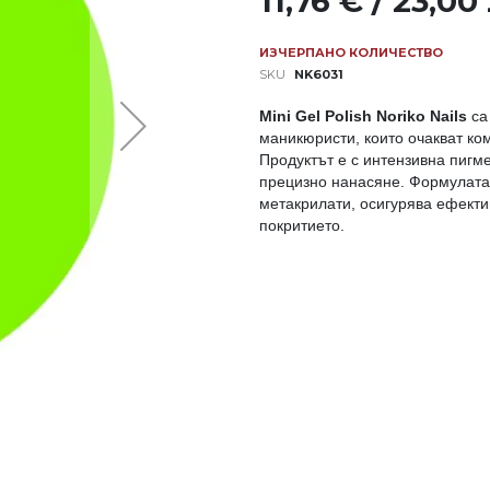
11,76 € / 23,00
ИЗЧЕРПАНО КОЛИЧЕСТВО
SKU
NK6031
Mini Gel Polish Noriko Nails
са 
маникюристи, които очакват ко
Продуктът е с интензивна пигм
прецизно нанасяне. Формулата,
метакрилати, осигурява ефекти
покритието.