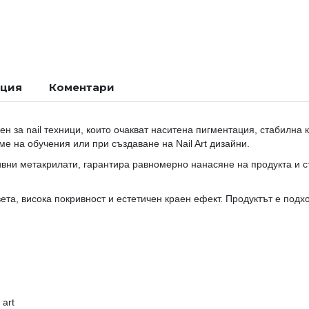
ация
Коментари
н за nail техници, които очакват наситена пигментация, стабилна
ме на обучения или при създаване на Nail Art дизайни.
вни метакрилати, гарантира равномерно нанасяне на продукта и с
, висока покривност и естетичен краен ефект. Продуктът е подходя
 art