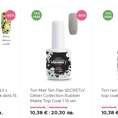
TPO
TPO
-50%
-50%
FREE
FREE
LY с
Топ Мат Гел Лак SECRETLY
Топ гел
Купи
ви
Добави
k dots 15
Glitter Collection Rubber
top coat
в
Matte Top Coat 1 15 мл.
ми
любими
20,76 €
/
40,60 лв.
20,76 €
в.
10,38 €
20,30 лв.
10,38 
/