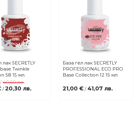
л лак SECRETLY
База гел лак SECRETLY
Купи
Купи
Добави
Добави
base Twinkle
PROFESSIONAL ECO PRO
в
в
on 58 15 мл.
Base Collection 12 15 мл.
любими
любими
/
40,60 лв.
€
20,30 лв.
21,00 €
41,07 лв.
/
/