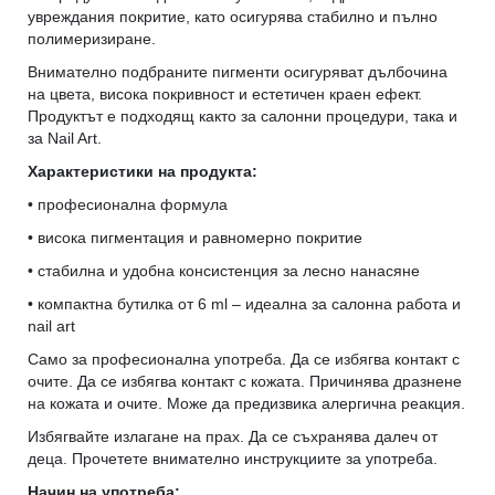
увреждания покритие, като осигурява стабилно и пълно
полимеризиране.
Внимателно подбраните пигменти осигуряват дълбочина
на цвета, висока покривност и естетичен краен ефект.
Продуктът е подходящ както за салонни процедури, така и
за Nail Art.
Характеристики на продукта:
• професионална формула
• висока пигментация и равномерно покритие
• стабилна и удобна консистенция за лесно нанасяне
• компактна бутилка от 6 ml – идеална за салонна работа и
nail art
Само за професионална употреба. Да се избягва контакт с
очите. Да се избягва контакт с кожата. Причинява дразнене
на кожата и очите. Може да предизвика алергична реакция.
Избягвайте излагане на прах. Да се съхранява далеч от
деца. Прочетете внимателно инструкциите за употреба.
Начин на употреба: