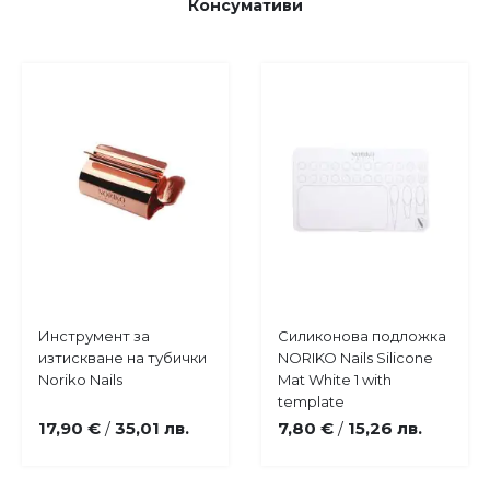
Консумативи
Купи
Купи
Инструмент за
Силиконова подложка
Добави
Добави
изтискване на тубички
NORIKO Nails Silicone
в
в
Noriko Nails
Mat White 1 with
любими
любими
template
17,90 €
35,01 лв.
7,80 €
15,26 лв.
/
/