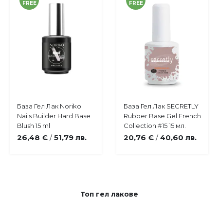
FREE
FREE
Купи
Купи
База Гел Лак Noriko
База Гел Лак SECRETLY
Добави
Добави
Nails Builder Hard Base
Rubber Base Gel French
в
в
Blush 15 ml
Collection #15 15 мл.
любими
любими
26,48 €
51,79 лв.
20,76 €
40,60 лв.
/
/
Топ гел лакове