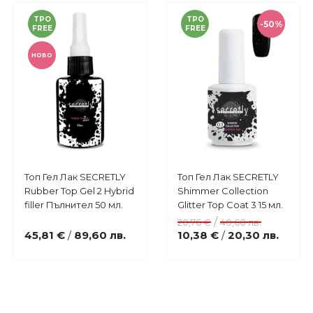
TPO
TPO
-50%
FREE
FREE
НОВО
Купи
Купи
Топ Гел Лак SECRETLY
Топ Гел Лак SECRETLY
Добави
Добави
Rubber Top Gel 2 Hybrid
Shimmer Collection
в
в
filler Пълнител 50 мл.
Glitter Top Coat 3 15 мл.
любими
любими
/
20,76 €
40,60 лв.
45,81 €
89,60 лв.
10,38 €
20,30 лв.
/
/