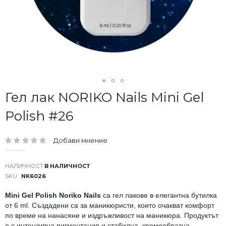
Преминете
Гел лак NORIKO Nails Mini Gel
към
Polish #26
началото
на
галерия
Добави мнение
със
рейтинг:
снимки
В НАЛИЧНОСТ
SKU
NK6026
Mini Gel Polish Noriko Nails
са гел лакове в елегантна бутилка
от 6 ml. Създадени са за маникюристи, които очакват комфорт
по време на нанасяне и издръжливост на маникюра. Продуктът
е с интензивна пигментация и стабилна, кремообразна