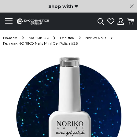
C
Shop with ❤
Търсене
Любими
Ко
Вход
Начало
МАНИКЮР
Гел лак
Noriko Nails
Гел лак NORIKO Nails Mini Gel Polish #26
Преминете
към
края
на
галерията
на
изображенията