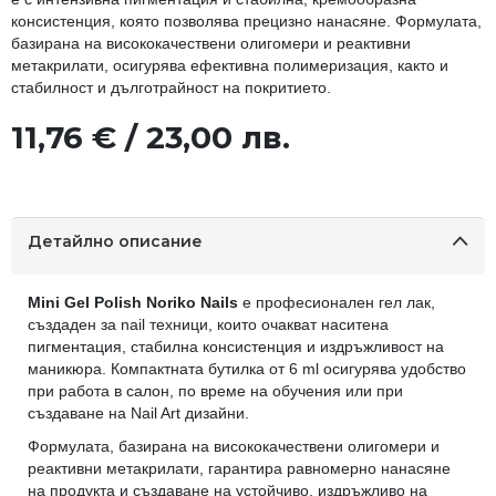
консистенция, която позволява прецизно нанасяне. Формулата,
базирана на висококачествени олигомери и реактивни
метакрилати, осигурява ефективна полимеризация, както и
стабилност и дълготрайност на покритието.
11,76 € / 23,00 лв.
Детайлно описание
Mini Gel Polish Noriko Nails
е професионален гел лак,
създаден за nail техници, които очакват наситена
пигментация, стабилна консистенция и издръжливост на
маникюра. Компактната бутилка от 6 ml осигурява удобство
при работа в салон, по време на обучения или при
създаване на Nail Art дизайни.
Формулата, базирана на висококачествени олигомери и
реактивни метакрилати, гарантира равномерно нанасяне
на продукта и създаване на устойчиво, издръжливо на