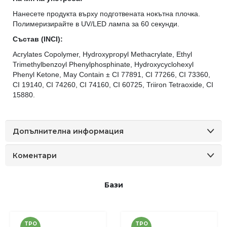
Нанесете продукта върху подготвената нокътна плочка.
Полимеризирайте в UV/LED лампа за 60 секунди.
Състав (INCI):
Acrylates Copolymer, Hydroxypropyl Methacrylate, Ethyl
Trimethylbenzoyl Phenylphosphinate, Hydroxycyclohexyl
Phenyl Ketone, May Contain ± CI 77891, CI 77266, CI 73360,
CI 19140, CI 74260, CI 74160, CI 60725, Triiron Tetraoxide, CI
15880.
Допълнителна информация
Коментари
Бази
TPO
TPO