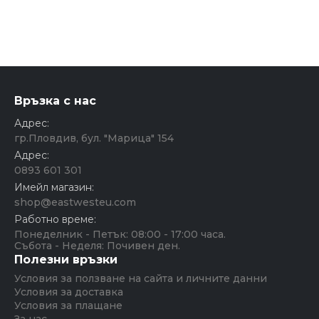
Връзка с нас
Адрес:
гр.Пловдив, бул. "Марица" 154
Адрес:
0893 601 301
Имейл магазин:
shop@eastwesteu.com
Работно време:
Понеделник - Петък: 08:00 - 17:00 часа.
Събота - Неделя: Почивен ден.
Полезни връзки
Условия за ползване на сайта и личните данни
Условия за доставка
Условия за плащане
За нас