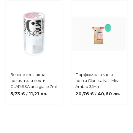
Купи
Купи
Безцветен лак за
Парфюм за ръце и
Добави
Добави
пожълтели нокти
нокти Clarissa Nail Mist
в
в
CLARISSA anti giallo 7ml
Ambra 35мл
любими
любими
5,73 €
11,21 лв.
20,76 €
40,60 лв.
/
/