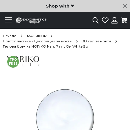
C
Shop with ❤
Търсене
Любими
Ко
Вход
Начало
МАНИКЮР
Ноктопластика - Декорации за нокти
3D гел за нокти
Гелова боичка NORIKO Nails Paint Gel White 5 g
Преминете
TPO
към
FREE
края
на
галерията
на
изображенията