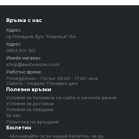
Връзка с нас
Адрес:
гр.Пловдив, бул. "Марица" 154
Адрес:
0893 601 301
Имейл магазин:
shop@eastwesteu.com
Работно време:
Понеделник - Петък: 08:00 - 17:00 часа.
Събота - Неделя: Почивен ден.
Полезни връзки
Условия за ползване на сайта и личните данни
Условия за доставка
Условия за плащане
За нас
Политика на връщане
Бюлетин
Абонирайте се за нашия бюлетин, за да