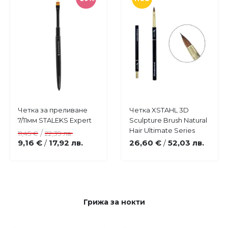
Купи
Четка за преливане
Четка XSTAHL 3D
Добави
Добави
7/11мм STALEKS Expert
Sculpture Brush Natural
в
в
Hair Ultimate Series
/
11,45 €
22,39 лв.
любими
любими
9,16 €
17,92 лв.
26,60 €
52,03 лв.
/
/
Грижа за нокти