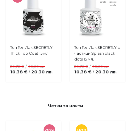
Купи
Топ Гел Лак SECRETLY
Топ Гел Лак SECRETLY с
Добави
Добави
Thick Top Coat 15 мл.
частици Splash black
в
в
dots 15 мл.
любими
любими
/
/
20,76 €
40,60 лв.
20,76 €
40,60 лв.
10,38 €
20,30 лв.
10,38 €
20,30 лв.
/
/
Четки за нокти
-20%
НОВ