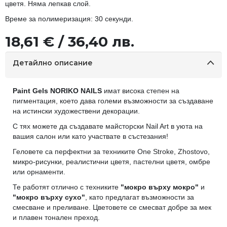
цветя. Няма лепкав слой.
Време за полимеризация: 30 секунди.
18,61 € / 36,40 лв.
Детайлно описание
Paint Gels NORIKO NAILS
имат висока степен на
пигментация, което дава големи възможности за създаване
на истински художествени декорации.
С тях можете да създавате майсторски Nail Art в уюта на
вашия салон или като участвате в състезания!
Геловете са перфектни за техниките One Stroke, Zhostovo,
микро-рисунки, реалистични цветя, пастелни цветя, омбре
или орнаменти.
Те работят отлично с техниките
"мокро върху мокро"
и
"мокро върху сухо"
, като предлагат възможности за
смесване и преливане. Цветовете се смесват добре за мек
и плавен тонален преход.