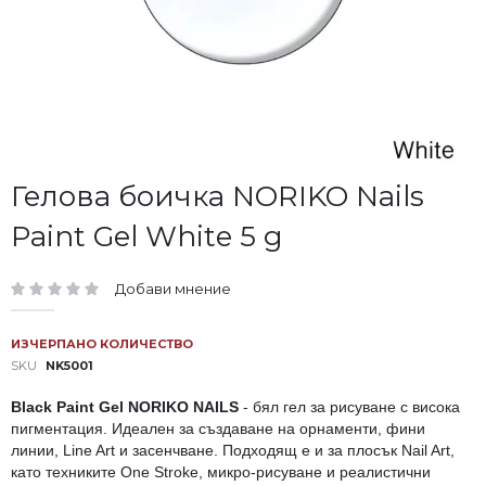
Преминете
Гелова боичка NORIKO Nails
към
Paint Gel White 5 g
началото
на
галерия
Добави мнение
със
рейтинг:
снимки
ИЗЧЕРПАНО КОЛИЧЕСТВО
SKU
NK5001
Black Paint Gel NORIKO NAILS
- бял гел за рисуване с висока
пигментация. Идеален за създаване на орнаменти, фини
линии, Line Art и засенчване. Подходящ е и за плосък Nail Art,
като техниките One Stroke, микро-рисуване и реалистични