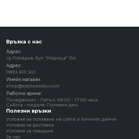
Връзка с нас
Адрес:
гр.Пловдив, бул. "Марица" 154
Адрес:
0893 601 301
Имейл магазин:
shop@eastwesteu.com
Работно време:
Понеделник - Петък: 08:00 - 17:00 часа.
Събота - Неделя: Почивен ден.
Полезни връзки
Условия за ползване на сайта и личните данни
Условия за доставка
Условия за плащане
За нас