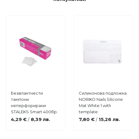
Купи
Купи
Безвлактнести
Силиконова подложка
Добави
Добави
тампони
NORIKO Nails Silicone
в
в
неперфорирани
Mat White 1 with
любими
любими
STALEKS Smart 400бр.
template
4,29 €
8,39 лв.
7,80 €
15,26 лв.
/
/