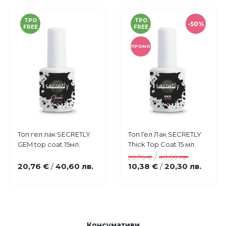
TPO
TPO
-50%
FREE
FREE
ПРОМО
Купи
Купи
Топ гел лак SECRETLY
Топ Гел Лак SECRETLY
Добави
Добави
GEM top coat 15мл.
Thick Top Coat 15 мл.
в
в
/
20,76 €
40,60 лв.
любими
любими
20,76 €
40,60 лв.
10,38 €
20,30 лв.
/
/
Консумативи