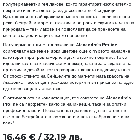
полуперманентни гел лакове, които гарантират изключително
покритие и впечатляваща издръжливост до 4 седмици.
Вдъхновени от най-красивите места по света – величествени
реки, безкрайни морета, екзотични острови и скрити кътчета на
природата – тези лакове ви позволяват да се пренесете на
мечтаната дестинация с всяко нанасяне.
Полуперманентните гел лакове на
Alexandra's Proline
осигуряват наситени и ярки цветове още с първото нанасяне,
като гарантират равномерно и дълготрайно покритие. Те са
идеални както за класически маникюр, така и за създаване на
артистични дизайни, които разкриват вашата индивидуалност.
От спокойствието на Сейшелите до магнетичната красота на
Амазонка – всеки цвят разказва история и ви приканва на едно
вдъхновяващо пътешествие.
С оптималната си консистенция, гел лаковете на
Alexandra's
Proline
са перфектни както за начинаещи, така и за опитни
професионалисти. Позволете на цветовете да ви потопят в
света на безкрайните възможности и нека въображението ви
води!
16,46 € / 32,19 лв.