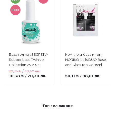
FREE
НОВО
Купи
Купи
База гел лак SECRETLY
Комплект база и топ
Добави
Добави
Rubber base Twinkle
NORIKO Nails DUO Base
в
в
Collection 25 15 мл.
and Glass Top Gel 15ml
любими
любими
/
20,76 €
40,60 лв.
10,38 €
20,30 лв.
50,11 €
98,01 лв.
/
/
Топ гел лакове