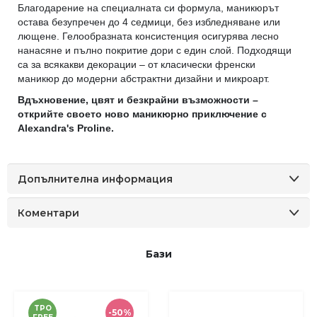
Благодарение на специалната си формула, маникюрът
остава безупречен до 4 седмици, без избледняване или
лющене. Гелообразната консистенция осигурява лесно
нанасяне и пълно покритие дори с един слой. Подходящи
са за всякакви декорации – от класически френски
маникюр до модерни абстрактни дизайни и микроарт.
Вдъхновение, цвят и безкрайни възможности –
открийте своето ново маникюрно приключение с
Alexandra's Proline.
Допълнителна информация
Коментари
Бази
TPO
-50%