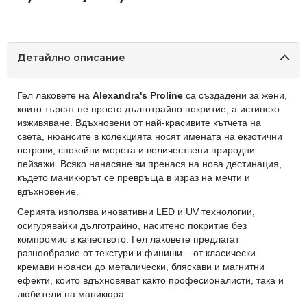
Детайлно описание
Гел лаковете на
Alexandra's Proline
са създадени за жени,
които търсят не просто дълготрайно покритие, а истинско
изживяване. Вдъхновени от най-красивите кътчета на
света, нюансите в колекцията носят имената на екзотични
острови, спокойни морета и величествени природни
пейзажи. Всяко нанасяне ви пренася на нова дестинация,
където маникюрът се превръща в израз на мечти и
вдъхновение.
Серията използва иновативни LED и UV технологии,
осигурявайки дълготрайно, наситено покритие без
компромис в качеството. Гел лаковете предлагат
разнообразие от текстури и финиши – от класически
кремави нюанси до металически, бляскави и магнитни
ефекти, които вдъхновяват както професионалисти, така и
любители на маникюра.