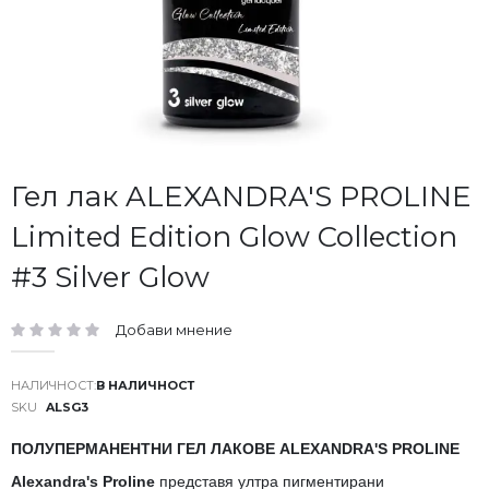
Преминете
Гел лак ALEXANDRA'S PROLINE
към
Limited Edition Glow Collection
началото
на
#3 Silver Glow
галерия
със
снимки
Добави мнение
рейтинг:
В НАЛИЧНОСТ
SKU
ALSG3
ПОЛУПЕРМАНЕНТНИ ГЕЛ ЛАКОВЕ ALEXANDRA'S PROLINE
Alexandra's Proline
представя ултра пигментирани