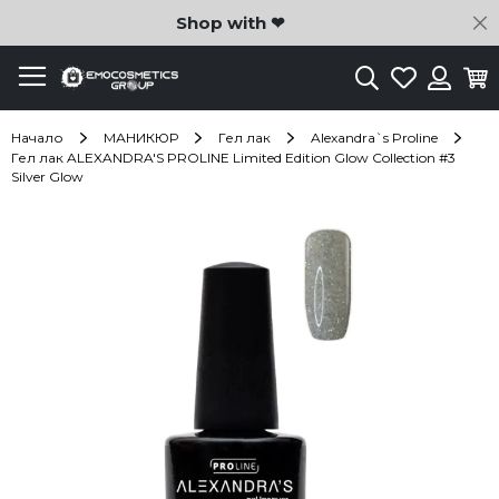
C
Shop with ❤
Търсене
Любими
Ко
Вход
Начало
МАНИКЮР
Гел лак
Alexandra`s Proline
Гел лак ALEXANDRA'S PROLINE Limited Edition Glow Collection #3
Silver Glow
Преминете
към
края
на
галерията
на
изображенията