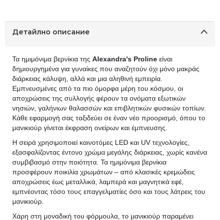
Детайлно описание
Τα ημιμόνιμα βερνίκια της
Alexandra's Proline
είναι
δημιουργημένα για γυναίκες που αναζητούν όχι μόνο μακράς
διάρκειας κάλυψη, αλλά και μια αληθινή εμπειρία.
Εμπνευσμένες από τα πιο όμορφα μέρη του κόσμου, οι
αποχρώσεις της συλλογής φέρουν τα ονόματα εξωτικών
νησιών, γαλήνιων θαλασσών και επιβλητικών φυσικών τοπίων.
Κάθε εφαρμογή σας ταξιδεύει σε έναν νέο προορισμό, όπου το
μανικιούρ γίνεται έκφραση ονείρων και έμπνευσης.
Η σειρά χρησιμοποιεί καινοτόμες LED και UV τεχνολογίες,
εξασφαλίζοντας έντονο χρώμα μεγάλης διάρκειας, χωρίς κανένα
συμβιβασμό στην ποιότητα. Τα ημιμόνιμα βερνίκια
προσφέρουν ποικιλία χρωμάτων – από κλασικές κρεμώδεις
αποχρώσεις έως μεταλλικά, λαμπερά και μαγνητικά εφέ,
εμπνέοντας τόσο τους επαγγελματίες όσο και τους λάτρεις του
μανικιούρ.
Χάρη στη μοναδική του φόρμουλα, το μανικιούρ παραμένει