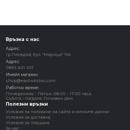
Връзка с нас
Адрес:
гр.Пловдив, бул. "Марица" 154
Адрес:
0893 601 301
Имейл магазин:
shop@eastwesteu.com
Работно време:
Понеделник - Петък: 08:00 - 17:00 часа.
Събота - Неделя: Почивен ден.
Полезни връзки
Условия за ползване на сайта и личните данни
Условия за доставка
Условия за плащане
За нас