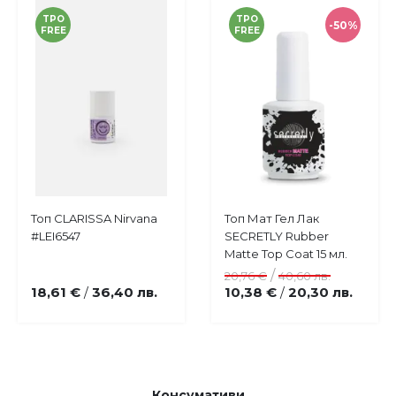
TPO
TPO
-50%
FREE
FREE
Купи
Купи
Топ CLARISSA Nirvana
Топ Мат Гел Лак
Добави
Добави
#LEI6547
SECRETLY Rubber
в
в
Matte Top Coat 15 мл.
любими
любими
/
20,76 €
40,60 лв.
18,61 €
36,40 лв.
10,38 €
20,30 лв.
/
/
Консумативи