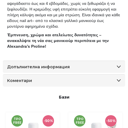
αψεγάδιαστο έως και 4 εβδομάδες, χωρίς να ξεθωριάζει ή να
ξεφλουδίζει. Η κρεμώδης υφή επιτρέπει εύκολη εφαρμογή και
πλήρη κάλυψη ακόμα και με μία στρώση. Είναι ιδανικά για κάθε
είδους nail art– από το κλασικό γαλλικό μανικιούρ έως
μοντέρνα αφηρημένα σχέδια.
Έμπνευση, χρώμα και ατελείωτες δυνατότητες –
ανακαλύψτε τη νέα σας μανικιούρ περιπέτεια με την
Alexandra’s Proline!
Допълнителна информация
Коментари
Бази
TPO
TPO
-50%
-50%
FREE
FREE