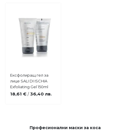
Купи
Ексфолиращ гел за
Добави
лице SALI DI ISCHIA
в
Exfoliating Gel 150ml
любими
18,61 €
36,40 лв.
/
Професионални маски за коса