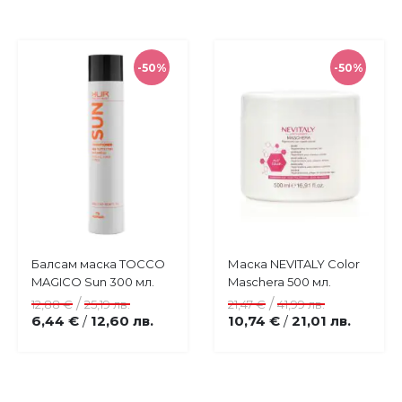
-50%
-50%
Купи
Купи
Балсам маска TOCCO
Маска NEVITALY Color
Добави
Добави
MAGICO Sun 300 мл.
Maschera 500 мл.
в
в
/
/
12,88 €
25,19 лв.
21,47 €
41,99 лв.
любими
любими
6,44 €
12,60 лв.
10,74 €
21,01 лв.
/
/