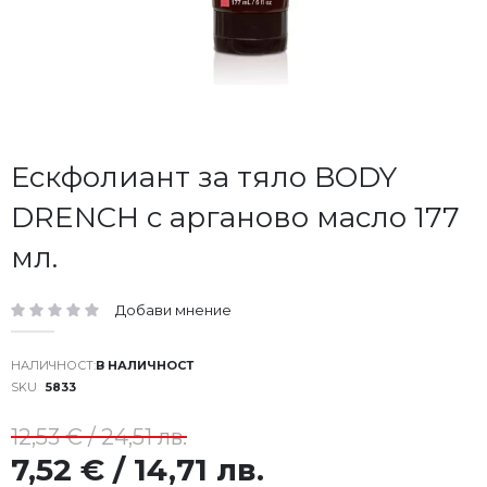
Преминете
Ескфолиант за тяло BODY
към
DRENCH с арганово масло 177
началото
на
мл.
галерия
със
снимки
Добави мнение
рейтинг:
В НАЛИЧНОСТ
SKU
5833
12,53 € / 24,51 лв.
7,52 € / 14,71 лв.