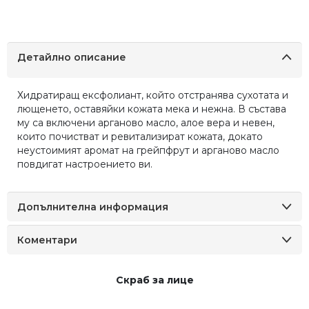
Детайлно описание
Хидратиращ ексфолиант, който отстранява сухотата и
лющенето, оставяйки кожата мека и нежна. В състава
му са включени арганово масло, алое вера и невен,
които почистват и ревитализират кожата, докато
неустоимият аромат на грейпфрут и арганово масло
повдигат настроението ви.
Допълнителна информация
Коментари
Скраб за лице