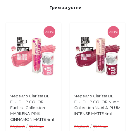
Грим за устни
-50%
-50%
Купи
Купи
Червило Clarissa BE
Червило Clarissa BE
Добави
Добави
FLUID LIP COLOR
FLUID LIP COLOR Nude
в
в
Fuchsia Collection
Collection NUALA-PLUM
любими
любими
MARILENA-PINK
INTENSE MATTE 4ml
CINNAMON MATTE 4ml
/
/
20,04 €
39,19 лв.
20,04 €
39,19 лв.