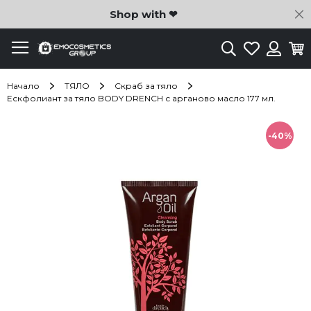
C
Shop with ❤
Търсене
Любими
Ко
Вход
Начало
ТЯЛО
Скраб за тяло
Ескфолиант за тяло BODY DRENCH с арганово масло 177 мл.
Преминете
към
-40%
края
на
галерията
на
изображенията