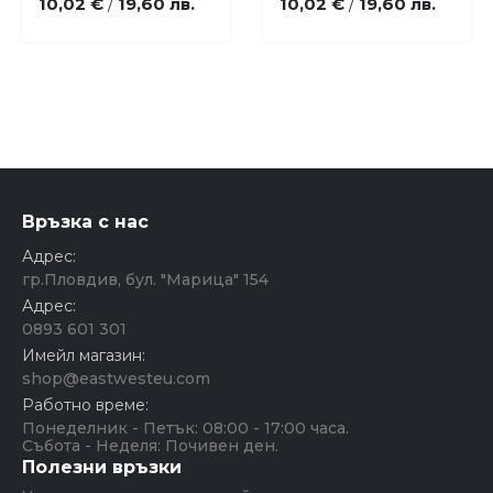
10,02 €
19,60 лв.
10,02 €
19,60 лв.
/
/
Връзка с нас
Адрес:
гр.Пловдив, бул. "Марица" 154
Адрес:
0893 601 301
Имейл магазин:
shop@eastwesteu.com
Работно време:
Понеделник - Петък: 08:00 - 17:00 часа.
Събота - Неделя: Почивен ден.
Полезни връзки