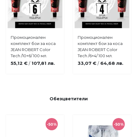
Купи
Купи
Промоционален
Промоционален
Добави
Добави
комплект бои за коса
комплект бои за коса
в
в
JEAN ROBERT Color
JEAN ROBERT Color
любими
любими
Tech /10+6/ 100 мл.
Tech /6+4/ 100 мл.
55,12 €
107,81 лв.
33,07 €
64,68 лв.
/
/
Обезцветители
-50%
-50%