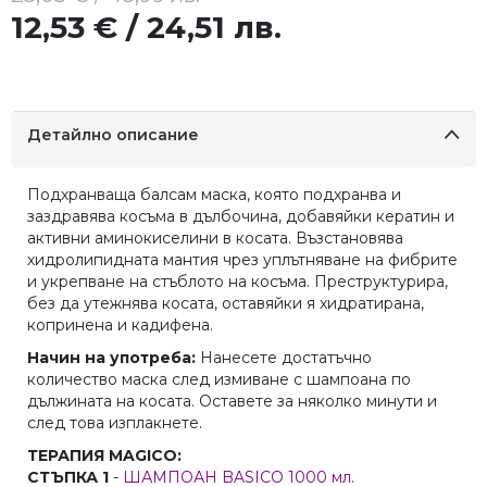
12,53 € / 24,51 лв.
Детайлно описание
Подхранваща балсам маска, която подхранва и
заздравява косъма в дълбочина, добавяйки кератин и
активни аминокиселини в косата. Възстановява
хидролипидната мантия чрез уплътняване на фибрите
и укрепване на стъблото на косъма. Преструктурира,
без да утежнява косата, оставяйки я хидратирана,
копринена и кадифена.
Начин на употреба:
Нанесете достатъчно
количество маска след измиване с шампоана по
дължината на косата. Оставете за няколко минути и
след това изплакнете.
ТЕРАПИЯ MAGICO:
СТЪПКА 1
-
ШАМПОАН BASICO 1000 мл.