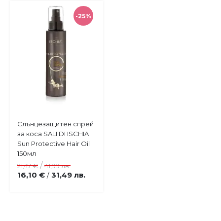
-25%
Купи
Слънцезащитен спрей
Добави
за коса SALI DI ISCHIA
в
Sun Protective Hair Oil
любими
150мл
/
21,47 €
41,99 лв.
16,10 €
31,49 лв.
/