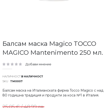
Преминете
Балсам маска Magico TOCCO
към
MAGICO Mantenimento 250 мл.
началото
на
галерия
Добави мнение
със
рейтинг:
снимки
В НАЛИЧНОСТ
SKU
TM0007
Балсам маска на Италианската фирма Tocco Magico с над
80 годишна традиция и продукти за коса №1 в Италия.
25,05 € / 48,99 лв.