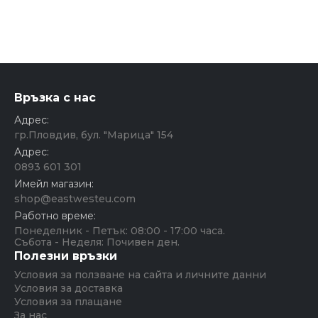
Връзка с нас
Адрес:
гр.Пловдив, бул. "Марица" 154
Адрес:
0893 601 301
Имейл магазин:
shop@eastwesteu.com
Работно време:
Понеделник - Петък: 08:00 - 17:00 часа.
Събота - Неделя: Почивен ден.
Полезни връзки
Условия за ползване на сайта и личните данни
Условия за доставка
Условия за плащане
За нас