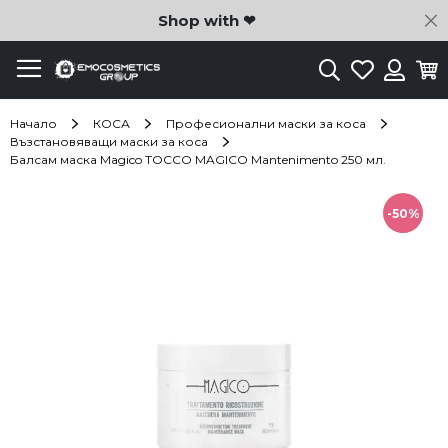
C
Shop with ❤
Търсене
Любими
Ко
Вход
Начало
КОСА
Професионални маски за коса
Възстановяващи маски за коса
Балсам маска Magico TOCCO MAGICO Mantenimento 250 мл.
Преминете
към
-50%
края
на
галерията
на
изображенията