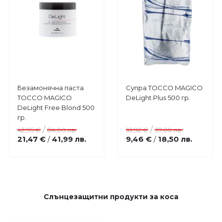
Купи
Купи
Безамонячна паста
Супра TOCCO MAGICO
Добави
Добави
TOCCO MAGICO
DeLight Plus 500 гр.
в
в
DeLight Free Blond 500
любими
любими
гр.
/
/
42,95 €
84,00 лв.
18,92 €
37,00 лв.
21,47 €
41,99 лв.
9,46 €
18,50 лв.
/
/
Слънцезащитни продукти за коса