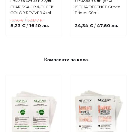
Купи
Купи
Стик за устни и скули
Основа за лице SALI DI
Добави
Добави
CLARISSA LIP & CHEEK
ISCHIA DEFENCE Green
в
в
COLOR REVIVER 4 ml
Primer 30ml
любими
любими
/
16,46 €
32,19 лв.
8,23 €
16,10 лв.
24,34 €
47,60 лв.
/
/
Комплекти за коса