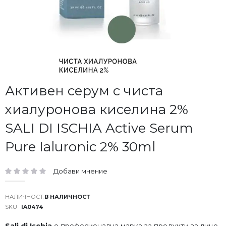
Преминете
Активен серум с чиста
към
хиалуронова киселина 2%
началото
на
SALI DI ISCHIA Active Serum
галерия
със
Pure Ialuronic 2% 30ml
снимки
Добави мнение
рейтинг:
В НАЛИЧНОСТ
SKU
IA0474
Sali di Ischia
e професионална марка за продукти за лице