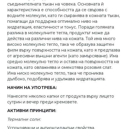
съединителната тъкан на човека. Основната й
характеристика е способността да се свързва с
водните молекули, като ги съхранява в кожната тъкан,
помагащи да поддържа оптимално ниво на
хидратация, еластичност и тонус. Поради голямата
разлика в молекулните тегла, продуктът може да
действа на различни нива на кожата. Той има много
високо молекулно тегло, така че образува защитен
филм върху повърхността на кожата, като я предпазва
от агресивни външни агенти (като замърсяване). Има
средно молекулно тегло и остава на повърхността на
кожата, като овлажнява и омекотява розовия слат.
Има ниско молекулно тегло, така че прониква
дълбоко, подобрява и удължава хидратацията.
НАЧИН НА УПОТРЕБА:
Нанесете няколко капки от продукта върху лицето
сутрин и вечер преди кремовете.
АКТИВНИ ПРИНЦИПИ:
Термални соли:
Успокояващи и антиоксидантни свойства.