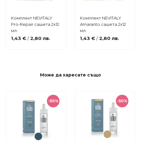
Купи
Купи
Комплект NEVITALY
Комплект NEVITALY
Добави
Добави
Pro-Repair сашета 2x12
Amaranto сашета 2x12
в
в
мл.
мл.
любими
любими
1,43 €
2,80 лв.
1,43 €
2,80 лв.
/
/
Може да
харесате също
-50%
-50%