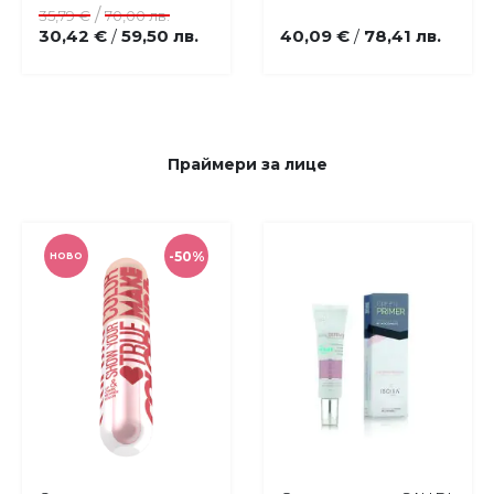
/
35,79 €
70,00 лв.
30,42 €
59,50 лв.
40,09 €
78,41 лв.
/
/
Праймери за лице
-50%
НОВО