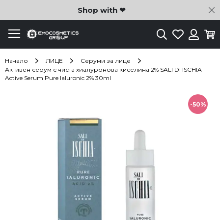
C
Shop with ❤
Търсене
Любими
Ко
Вход
Начало
ЛИЦЕ
Серуми за лице
Активен серум с чиста хиалуронова киселина 2% SALI DI ISCHIA
Active Serum Pure Ialuronic 2% 30ml
Преминете
към
-50%
края
на
галерията
на
изображенията