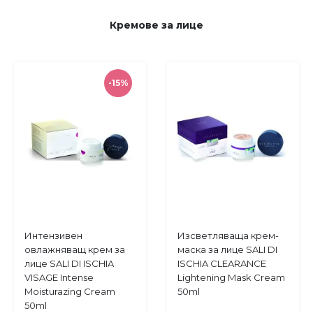
Кремове за лице
-15%
Купи
Купи
Интензивен
Изсветляваща крем-
Добави
Добави
овлажняващ крем за
маска за лице SALI DI
в
в
лице SALI DI ISCHIA
ISCHIA CLEARANCE
любими
любими
VISAGE Intense
Lightening Mask Cream
Moisturazing Cream
50ml
50ml