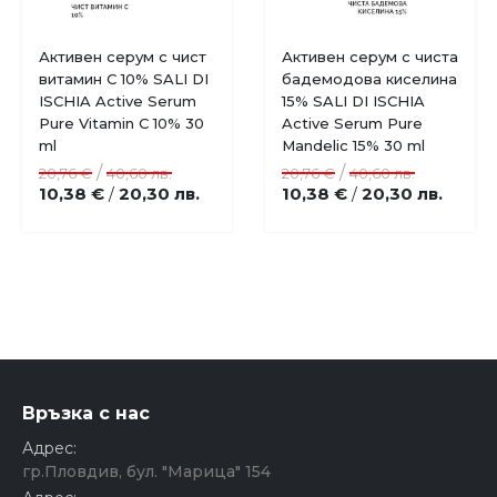
Купи
Купи
Активен серум с чист
Активен серум с чиста
Добави
Добави
витамин С 10% SALI DI
бадемодова киселина
в
в
ISCHIA Active Serum
15% SALI DI ISCHIA
любими
любими
Pure Vitamin C 10% 30
Active Serum Pure
ml
Mandelic 15% 30 ml
/
/
20,76 €
40,60 лв.
20,76 €
40,60 лв.
10,38 €
20,30 лв.
10,38 €
20,30 лв.
/
/
Връзка с нас
Адрес:
гр.Пловдив, бул. "Марица" 154