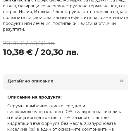
и тяло, базиращи се на реконструирана термална вода от
остров Иския, Италия. Реконструираната термална вода с
полезните си свойства, засилва ефектите на козметичните
продукти или лечения, постигайки наистина отлични
резултати.
20,76 € / 40,60 лв.
10,38 € / 20,30 лв.
Детайлно описание
Описание на продукта:
Серумът комбинира ниско, средно и
високомолекулен колаген 10%, хиалуронова киселина
и в обща концентрация от 2%, за многопластова
хидратация във формула без масла. Хиалуроновата
киселина (хк) е един от основните компоненти на