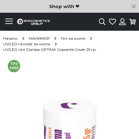
C
Shop with ❤
Търсене
Любими
Ко
Вход
Начало
МАНИКЮР
Гел за нокти
UV/LED гелове за нокти
UV/LED гел Clarissa OPTIMA Coprente Cover 25 гр.
Преминете
TPO
към
FREE
края
на
галерията
на
изображенията