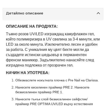
Детайлно описание
ОПИСАНИЕ НА ПРОДУКТА:
Тъмно розов UV/LED изграждащ камуфлажен гел,
който полимеризира в UV свелина за 3-4 минути, или
LED за около минута. Изключително лесен и удобен
за работа. С уникалния му цвят бихте могли да
създадете истински шедьовър в перманентен
френски маникюр. Задължително нанасяйте след
изградена подложка от прозрачен гел.
НАЧИН НА УПОТРЕБА:
Обезмаслете нокътната плочка с Pre Nail на Clarissa.
Нанесете киселинен праймер PRE 2. Нанесете
безкиселинен праймер PRE 1.
Нанесете тънък слой безкиселинен сейфстик/
праймер PRE OPTIMA UV/LED върху естествения