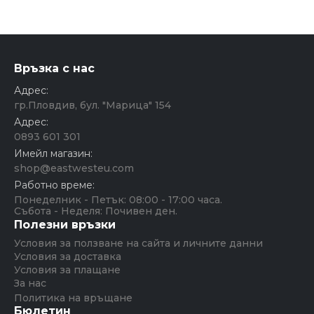
Връзка с нас
Адрес:
гр.Пловдив, бул. "Марица" 154
Адрес:
0893 601 301
Имейл магазин:
shop@eastwesteu.com
Работно време:
Понеделник - Петък: 08:00 - 17:00 часа.
Събота - Неделя: Почивен ден.
Полезни връзки
Условия за ползване на сайта и личните данни
Условия за доставка
Условия за плащане
За нас
Политика на връщане
Бюлетин