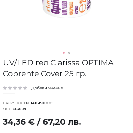
Преминете
UV/LED гел Clarissa OPTIMA
към
Coprente Cover 25 гр.
началото
на
галерия
Добави мнение
със
рейтинг:
снимки
В НАЛИЧНОСТ
SKU
CL3009
34,36 € / 67,20 лв.