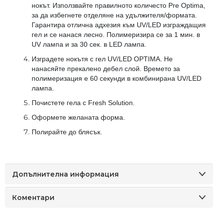
нокът. Използвайте правилното количесто Pre Optima,
за да избегнете отделяне на удължителя/формата.
Гарантира отлична адхезия към UV/LED изграждащия
гел и се нанася лесно. Полимеризира се за 1 мин. в
UV лампа и за 30 сек. в LЕD лампа.
Изградете нокътя с гел UV/LED OPTIMA. Не
нанасяйте прекалено дебел слой. Времето за
полимеризация е 60 секунди в комбинирана UV/LED
лампа.
Почистете гела с Fresh Solution.
Оформете желаната форма.
Полирайте до блясък.
Допълнителна информация
Коментари