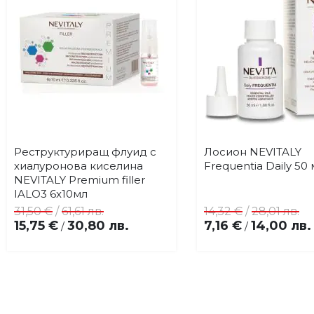
Реструктуриращ флуид с
Лосион NEVITALY
Купи
Купи
Добави
До
хиалуронова киселина
Frequentia Daily 50 
в
в
NEVITALY Premium filler
любими
лю
IALO3 6x10мл
31,50 €
/
61,61 лв.
14,32 €
/
28,01 лв.
15,75 €
30,80 лв.
7,16 €
14,00 лв.
/
/