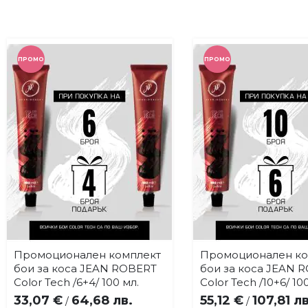
ПРОМО
ПРОМО
Промоционален комплект
Промоционален ко
Купи
Купи
Добави
До
бои за коса JEAN ROBERT
бои за коса JEAN 
в
в
Color Tech /6+4/ 100 мл.
Color Tech /10+6/ 10
любими
лю
33,07 €
64,68 лв.
55,12 €
107,81 лв
/
/