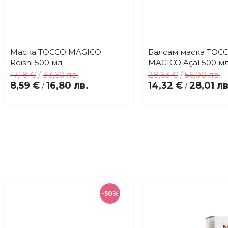
Маска TOCCO MAGICO
Балсам маска TOC
Купи
Купи
Добави
До
Reishi 500 мл.
MAGICO Açaí 500 мл
в
в
17,18 €
/
33,60 лв.
28,63 €
/
56,00 лв.
любими
лю
8,59 €
16,80 лв.
14,32 €
28,01 лв
/
/
-50%