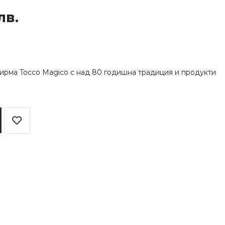
лв.
ирма Tocco Magico с над 80 годишна традиция и продукти
Добави
в
любими