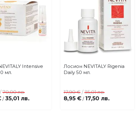
EVITALY Intensive
Лосион NEVITALY Rigenia
Купи
Купи
Добави
Добави
10 мл.
Daily 50 мл.
в
в
любими
любими
/
70,00 лв.
17,90 €
/
35,01 лв.
€
35,01 лв.
8,95 €
17,50 лв.
/
/