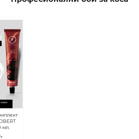
мплект
бави
ROBERT
0 мл.
бими
.