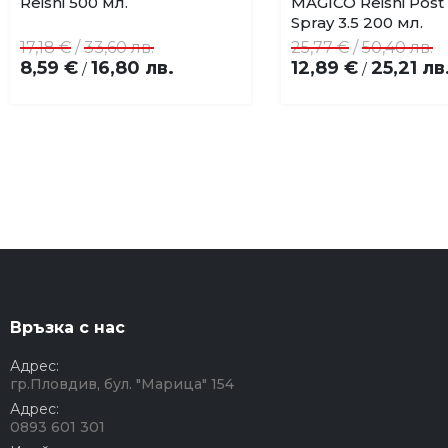
Reishi 500 мл.
MAGICO Reishi Post
Spray 3.5 200 мл.
17,18 €
/
33,60 лв.
25,77 €
/
50,40 лв.
8,59 €
16,80 лв.
12,89 €
25,21 лв
/
/
Връзка с нас
Адрес:
гр.Пловдив, бул. "Марица" 154
Адрес:
0893 601 301