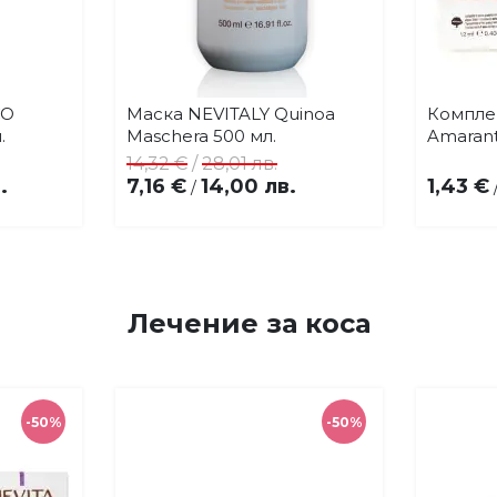
CO
Маска NEVITALY Quinoa
Компле
Купи
бави
Добави
.
Maschera 500 мл.
Amarant
в
14,32 €
/
28,01 лв.
бими
любими
.
7,16 €
14,00 лв.
1,43 €
/
Лечение за коса
-50%
-50%