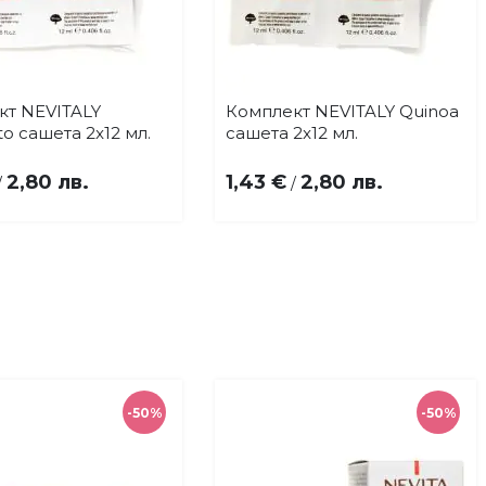
кт NEVITALY
Комплект NEVITALY Quinoa
Купи
Купи
Добави
Добави
o сашета 2x12 мл.
сашета 2x12 мл.
в
в
любими
любими
2,80 лв.
1,43 €
2,80 лв.
/
/
-50%
-50%