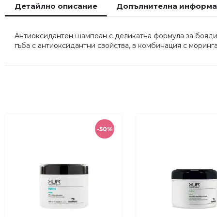
Детайлно описание
Допълнителна информ
началото
на
галерия
Антиоксидантен шампоан с деликатна формула за боядиса
със
гъба с антиоксидантни свойства, в комбинация с моринга
снимки
-50%