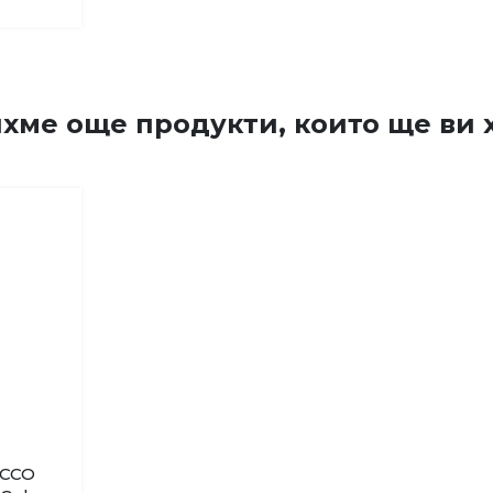
хме още продукти, които ще ви х
OCCO