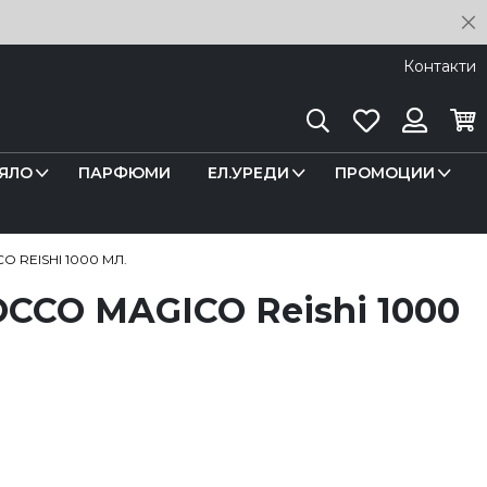
C
Контакти
Търсене
Любими
Кош
Вход
ЯЛО
ПАРФЮМИ
ЕЛ.УРЕДИ
ПРОМОЦИИ
 REISHI 1000 МЛ.
CCO MAGICO Reishi 1000