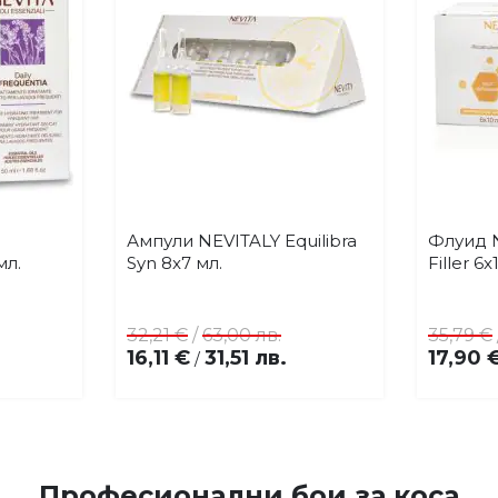
Ампули NEVITALY Equilibra
Флуид N
Купи
бави
Добави
мл.
Syn 8x7 мл.
Filler 6x
в
бими
любими
32,21 €
/
63,00 лв.
35,79 €
16,11 €
31,51 лв.
17,90 
/
Професионални бои за коса