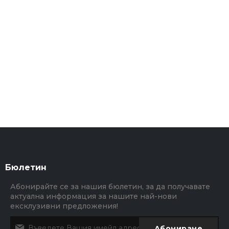
Бюлетин
Абонирайте се за нашия бюлетин, за да получавате
актуална информация за нашите най-нови
ексклузивни предложения!
Абониране