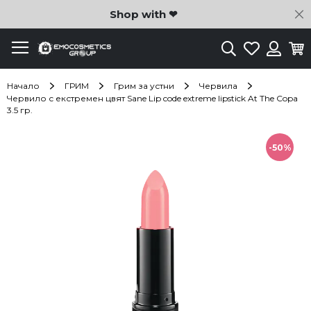
C
Shop with ❤
Търсене
Любими
Ко
Вход
Начало
ГРИМ
Грим за устни
Червила
Червило с екстремен цвят Sane Lip code extreme lipstick At The Copa
3.5 гр.
Преминете
към
-50%
края
на
галерията
на
изображенията