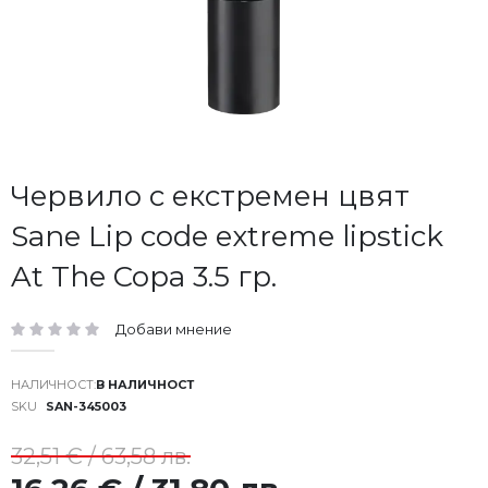
Преминете
Червило с екстремен цвят
към
Sane Lip code extreme lipstick
началото
на
At The Copa 3.5 гр.
галерия
със
снимки
Добави мнение
рейтинг:
В НАЛИЧНОСТ
SKU
SAN-345003
32,51 € / 63,58 лв.