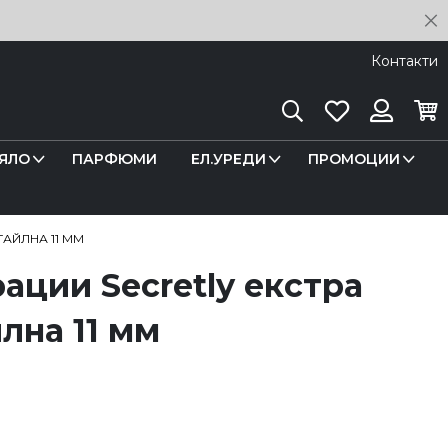
C
Контакти
Търсене
Любими
Кош
Вход
ЯЛО
ПАРФЮМИ
ЕЛ.УРЕДИ
ПРОМОЦИИ
ТАЙЛНА 11 ММ
ации Secretly eкстра
лна 11 мм