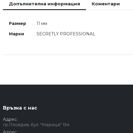
Допълнителна информация
Коментари
началото
на
галерия
Допълнителна
със
Размер
11 мм
информация
снимки
Марки
SECRETLY PROFESSIONAL
Връзка с нас
Адрес:
гр.Пловдив, бул. "Марица" 154
Адрес: