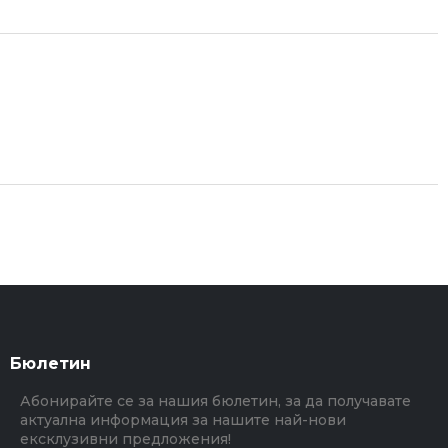
Бюлетин
Абонирайте се за нашия бюлетин, за да получавате
актуална информация за нашите най-нови
ексклузивни предложения!