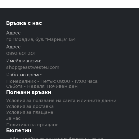
Връзка с нас
Адрес:
гр.Пловдив, бул. "Марица" 154
Адрес:
0893 601 301
Имейл магазин:
shop@eastwesteu.com
Работно време:
Понеделник - Петък: 08:00 - 17:00 часа.
Събота - Неделя: Почивен ден.
Полезни връзки
Условия за ползване на сайта и личните данни
Условия за доставка
Условия за плащане
За нас
Политика на връщане
Бюлетин
Абонирайте се за нашия бюлетин, за да