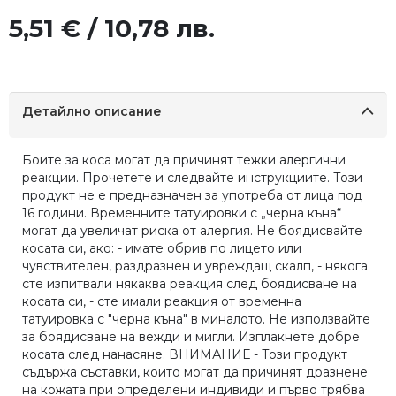
5,51 € / 10,78 лв.
Детайлно описание
Боите за коса могат да причинят тежки алергични
реакции. Прочетете и следвайте инструкциите. Този
продукт не е предназначен за употреба от лица под
16 години. Временните татуировки с „черна къна“
могат да увеличат риска от алергия. Не боядисвайте
косата си, ако: - имате обрив по лицето или
чувствителен, раздразнен и увреждащ скалп, - някога
сте изпитвали някаква реакция след боядисване на
косата си, - сте имали реакция от временна
татуировка с "черна къна" в миналото. Не използвайте
за боядисване на вежди и мигли. Изплакнете добре
косата след нанасяне. ВНИМАНИЕ - Този продукт
съдържа съставки, които могат да причинят дразнене
на кожата при определени индивиди и първо трябва