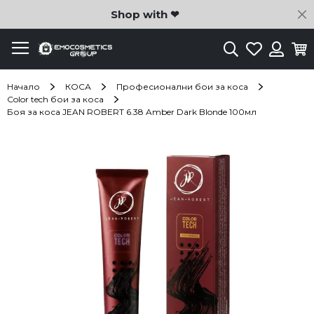
C
Shop with ❤
Търсене
Любими
Ко
Вход
Начало
КОСА
Професионални бои за коса
Color tech бои за коса
Боя за коса JEAN ROBERT 6.38 Amber Dark Blonde 100мл
Преминете
към
края
на
галерията
на
изображенията