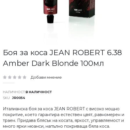
Преминете
Боя за коса JEAN ROBERT 6.38
към
Amber Dark Blonde 100мл
началото
на
галерия
Добави мнение
със
рейтинг:
снимки
В НАЛИЧНОСТ
SKU
JR0054
Италианска боя за коса JEAN ROBERT с високо мощно
покритие, което гарантира естествен цвят, равномерен и
траен. Придава блясък на косата, яркост, управляемост и
много ярки нюанси, напълно покриваща бяла коса.