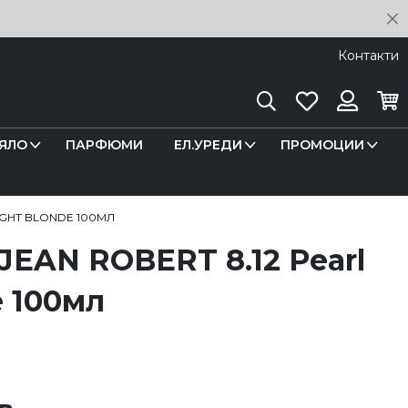
C
Контакти
Търсене
Любими
Кош
Вход
ЯЛО
ПАРФЮМИ
ЕЛ.УРЕДИ
ПРОМОЦИИ
LIGHT BLONDE 100МЛ
 JEAN ROBERT 8.12 Pearl
e 100мл