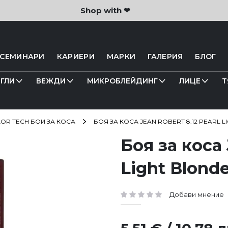
Shop with ❤
 СЕМИНАРИ
КАРИЕРИ
МАРКИ
ГАЛЕРИЯ
БЛОГ
ГЛИ
ВЕЖДИ
МИКРОБЛЕЙДИНГ
ЛИЦЕ
Т
OR TECH БОИ ЗА КОСА
БОЯ ЗА КОСА JEAN ROBERT 8.12 PEARL 
Боя за коса
Light Blond
Добави мнение
рейтинг: