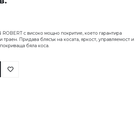
в.
N ROBERT с високо мощно покритие, което гарантира
и траен. Придава блясък на косата, яркост, управляемост и
 покриваща бяла коса.
Добави
в
любими