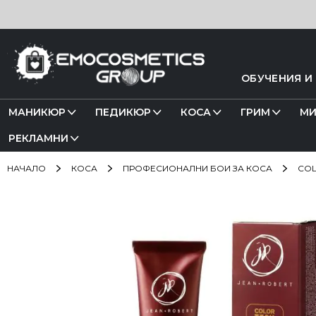
Прескачане
към
съдържанието
ОБУЧЕНИЯ И
МАНИКЮР
ПЕДИКЮР
КОСА
ГРИМ
МИ
РЕКЛАМНИ
НАЧАЛО
КОСА
ПРОФЕСИОНАЛНИ БОИ ЗА КОСА
COL
Преминете
към
края
на
галерията
на
изображенията