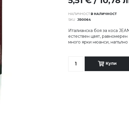
5,51 € / 10,78 л
В НАЛИЧНОСТ
SKU
JR0064
Италианска боя за коса JEA
естествен цвят, равномерен 
много ярки нюанси, напълно
Купи