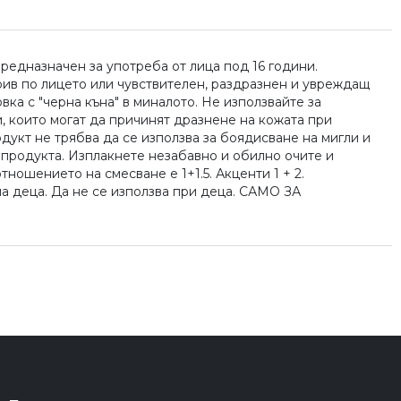
редназначен за употреба от лица под 16 години.
брив по лицето или чувствителен, раздразнен и увреждащ
вка с "черна къна" в миналото. Не използвайте за
 които могат да причинят дразнене на кожата при
укт не трябва да се използва за боядисване на мигли и
 продукта. Изплакнете незабавно и обилно очите и
ношението на смесване е 1+1.5. Акценти 1 + 2.
на деца. Да не се използва при деца. САМО ЗА