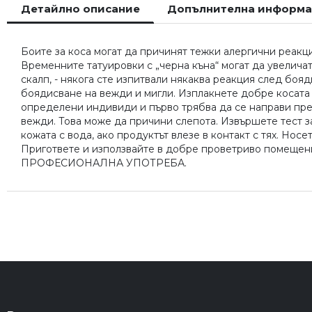
Детайлно описание
Допълнителна информ
началото
на
галерия
Боите за коса могат да причинят тежки алергични реакци
със
Временните татуировки с „черна къна“ могат да увеличат
снимки
скалп, - някога сте изпитвали някаква реакция след бояд
боядисване на вежди и мигли. Изплакнете добре косата
определени индивиди и първо трябва да се направи пре
вежди. Това може да причини слепота. Извършете тест з
кожата с вода, ако продуктът влезе в контакт с тях. Нос
Пригответе и използвайте в добре проветриво помещение
ПРОФЕСИОНАЛНА УПОТРЕБА.