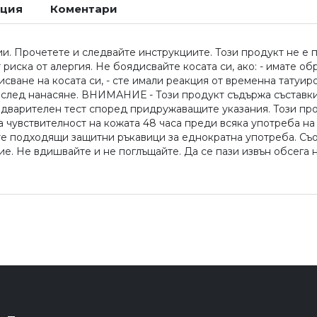
ация
Коментари
и. Прочетете и следвайте инструкциите. Този продукт не е п
 риска от алергия. Не боядисвайте косата си, ако: - имате о
исване на косата си, - сте имали реакция от временна татуиро
 след нанасяне. ВНИМАНИЕ - Този продукт съдържа съставки,
дварителен тест според придружаващите указания. Този прод
а чувствителност на кожата 48 часа преди всяка употреба на
ете подходящи защитни ръкавици за еднократна употреба. Съот
. Не вдишвайте и не поглъщайте. Да се ​​пази извън обсега 