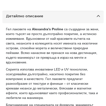
Детайлно описание
Гел лаковете на
Alexandra's Proline
са създадени за жени,
които търсят не просто дълготрайно покритие, а истинско
изживяване. Вдъхновени от най-красивите кътчета на
света, нюансите в колекцията носят имената на екзотични
острови, спокойни морета и величествени природни
пейзажи. Всяко нанасяне ви пренася на нова дестинация,
където маникюрът се превръща в израз на мечти и
вдъхновение.
Серията използва иновативни LED и UV технологии,
осигурявайки дълготрайно, наситено покритие без
компромис в качеството. Гел лаковете предлагат
разнообразие от текстури и финиши – от класически
кремави нюанси до металически, бляскави и магнитни
ефекти, които вдъхновяват както професионалисти, така и
любители на маникюра.
Благодарение на специалната си формула, маникюрът