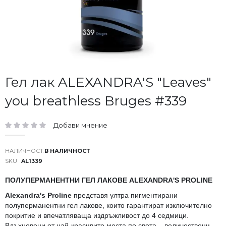
Преминете
Гел лак ALEXANDRA'S "Leaves"
към
you breathless Bruges #339
началото
на
галерия
Добави мнение
със
рейтинг:
снимки
В НАЛИЧНОСТ
SKU
AL1339
ПОЛУПЕРМАНЕНТНИ ГЕЛ ЛАКОВЕ ALEXANDRA'S PROLINE
Alexandra's Proline
представя ултра пигментирани
полуперманентни гел лакове, които гарантират изключително
покритие и впечатляваща издръжливост до 4 седмици.
Вдъхновени от най-красивите места по света – величествени