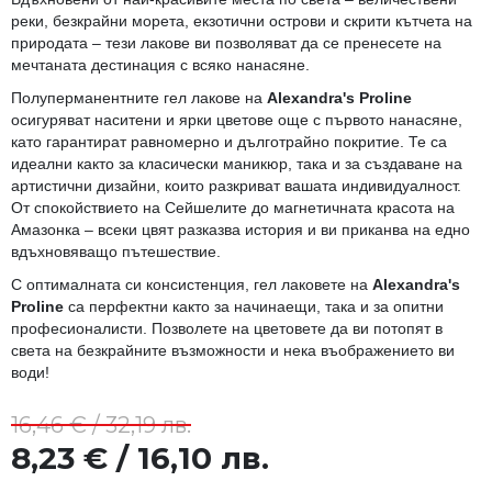
реки, безкрайни морета, екзотични острови и скрити кътчета на
природата – тези лакове ви позволяват да се пренесете на
мечтаната дестинация с всяко нанасяне.
Полуперманентните гел лакове на
Alexandra's Proline
осигуряват наситени и ярки цветове още с първото нанасяне,
като гарантират равномерно и дълготрайно покритие. Те са
идеални както за класически маникюр, така и за създаване на
артистични дизайни, които разкриват вашата индивидуалност.
От спокойствието на Сейшелите до магнетичната красота на
Амазонка – всеки цвят разказва история и ви приканва на едно
вдъхновяващо пътешествие.
С оптималната си консистенция, гел лаковете на
Alexandra's
Proline
са перфектни както за начинаещи, така и за опитни
професионалисти. Позволете на цветовете да ви потопят в
света на безкрайните възможности и нека въображението ви
води!
16,46 € / 32,19 лв.
8,23 € / 16,10 лв.