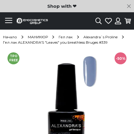
C
Shop with ❤
Търсене
Любими
Ко
Вход
Начало
МАНИКЮР
Гел лак
Alexandra`s Proline
Гел лак ALEXANDRA'S "Leaves" you breathless Bruges #339
Преминете
TPO
към
-50%
FREE
края
на
галерията
на
изображенията