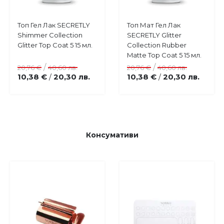
Купи
Купи
Топ Гел Лак SECRETLY
Топ Мат Гел Лак
Добави
Добави
Shimmer Collection
SECRETLY Glitter
в
в
Glitter Top Coat 5 15 мл.
Collection Rubber
любими
любими
Matte Top Coat 5 15 мл.
/
/
20,76 €
40,60 лв.
20,76 €
40,60 лв.
10,38 €
20,30 лв.
10,38 €
20,30 лв.
/
/
Консумативи