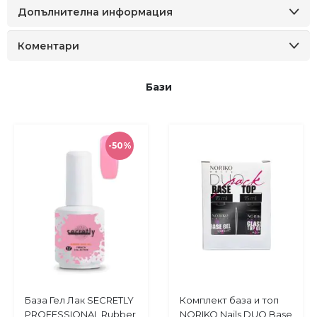
Допълнителна информация
Коментари
Бази
-50%
Купи
Купи
База Гел Лак SECRETLY
Комплект база и топ
Добави
Добави
PROFESSIONAL Rubber
NORIKO Nails DUO Base