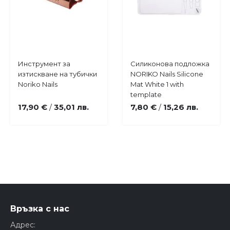
Купи
Купи
Инструмент за
Силиконова подложка
Добави
Добави
изтискване на тубички
NORIKO Nails Silicone
в
в
Noriko Nails
Mat White 1 with
любими
любими
template
17,90 €
35,01 лв.
7,80 €
15,26 лв.
/
/
Връзка с нас
Адрес: