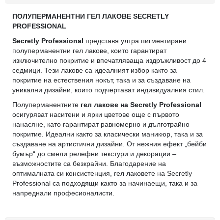
ПОЛУПЕРМАНЕНТНИ ГЕЛ ЛАКОВЕ SECRETLY
PROFESSIONAL
Secretly Professional
представя ултра пигментирани
полуперманентни гел лакове, които гарантират
изключително покритие и впечатляваща издръжливост до 4
седмици. Тези лакове са идеалният избор както за
покритие на естествения нокът, така и за създаване на
уникални дизайни, които подчертават индивидуалния стил.
Полуперманентните
гел лакове на Secretly Professional
осигуряват наситени и ярки цветове още с първото
нанасяне, като гарантират равномерно и дълготрайно
покритие. Идеални както за класически маникюр, така и за
създаване на артистични дизайни. От нежния ефект „бейби
бумър“ до смели релефни текстури и декорации –
възможностите са безкрайни. Благодарение на
оптималната си консистенция, гел лаковете на Secretly
Professional са подходящи както за начинаещи, така и за
напреднали професионалисти.