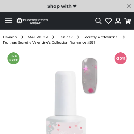
C
Shop with ❤
Търсене
Любими
Ко
Вход
Начало
МАНИКЮР
Гел лак
Secretly Professional
Гел лак Secretly Valentine's Collection Romance #581
Преминете
TPO
към
-20%
FREE
края
на
галерията
на
изображенията