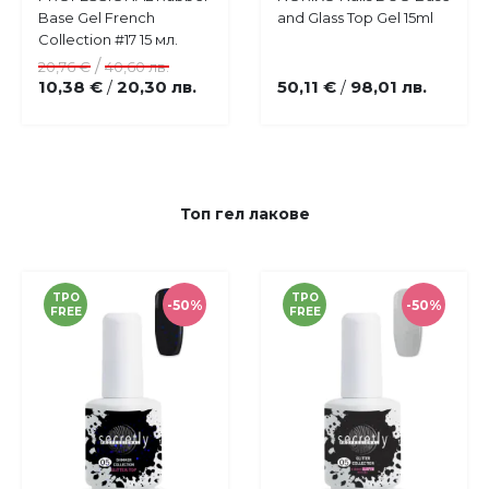
в
в
Base Gel French
and Glass Top Gel 15ml
любими
любими
Collection #17 15 мл.
/
20,76 €
40,60 лв.
10,38 €
20,30 лв.
50,11 €
98,01 лв.
/
/
Топ гел лакове
TPO
TPO
-50%
-50%
FREE
FREE