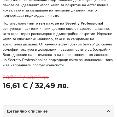
лакове са идеалният избор както за покритие на естествения
нокът, така и за създаване на уникални дизайни, които
подчертават индивидуалния стил.
Полуперманентните
гел лакове на Secretly Professional
осигуряват наситени и ярки цветове още с първото нанасяне,
като гарантират равномерно и дълготрайно покритие. Идеални
както за класически маникюр, така и за създаване на
артистични дизайни. От нежния ефект „бейби бумър“ до смели
релефни текстури и декорации – възможностите са безкрайни.
Благодарение на оптималната си консистенция, гел лаковете
на Secretly Professional са подходящи както за начинаещи, така
и за напреднали професионалисти.
20,76 € / 40,60 лв.
16,61 € / 32,49 лв.
Детайлно описание