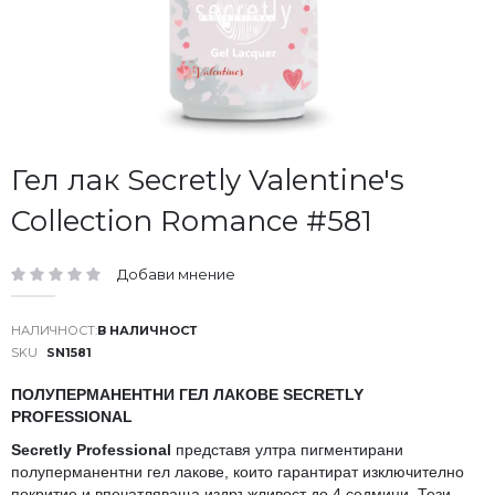
Преминете
Гел лак Secretly Valentine's
към
Collection Romance #581
началото
на
галерия
Добави мнение
със
рейтинг:
снимки
В НАЛИЧНОСТ
SKU
SN1581
ПОЛУПЕРМАНЕНТНИ ГЕЛ ЛАКОВЕ SECRETLY
PROFESSIONAL
Secretly Professional
представя ултра пигментирани
полуперманентни гел лакове, които гарантират изключително
покритие и впечатляваща издръжливост до 4 седмици. Тези