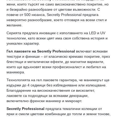
жени, които търсят не само висококачествено покритие, но
и безкрайно разнообразие от цветови възможности. С
повече от 500 нюанса, Secretly Professional предлага
невероятно разнообразие, което отговаря на всеки стил и
желание.
Серията предлага иновации с използването на LED и UV
технологии, като всеки цвят има своя собствена история и
уникален характер.
Гел лаковете на Secretly Professional
включват всякакви
текстури и финиши – от класическо кремаво покритие, през
блестящи и металически ефекти, до магнитни варианти,
които ще вдъхновят всеки професионалист и любител на
маникюра.
Технологията на гел лаковете гарантира, че маникюрът ще
издържи до 4 седмици без избледняване или излющване.
Благодарение на висококачествения си вискозитет,
лаковете са подходящи за всякакви декорации,
включително френски маникюр и микроарт.
Secretly Professional
предлага тематични колекции от
ярки и смели цветови комбинации до топли и земни тонове,