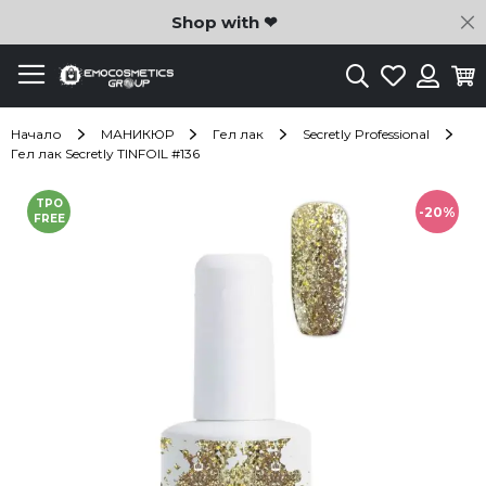
C
Shop with ❤
Търсене
Любими
Ко
Вход
Начало
МАНИКЮР
Гел лак
Secretly Professional
Гел лак Secretly TINFOIL #136
Преминете
TPO
към
-20%
FREE
края
на
галерията
на
изображенията