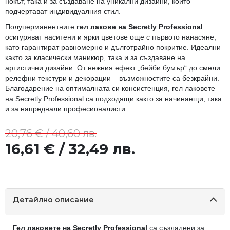
нокът, така и за създаване на уникални дизайни, които
подчертават индивидуалния стил.
Полуперманентните
гел лакове на Secretly Professional
осигуряват наситени и ярки цветове още с първото нанасяне,
като гарантират равномерно и дълготрайно покритие. Идеални
както за класически маникюр, така и за създаване на
артистични дизайни. От нежния ефект „бейби бумър“ до смели
релефни текстури и декорации – възможностите са безкрайни.
Благодарение на оптималната си консистенция, гел лаковете
на Secretly Professional са подходящи както за начинаещи, така
и за напреднали професионалисти.
20,76 € / 40,60 лв.
16,61 € / 32,49 лв.
Детайлно описание
Гел лаковете на Secretly Professional
са създадени за