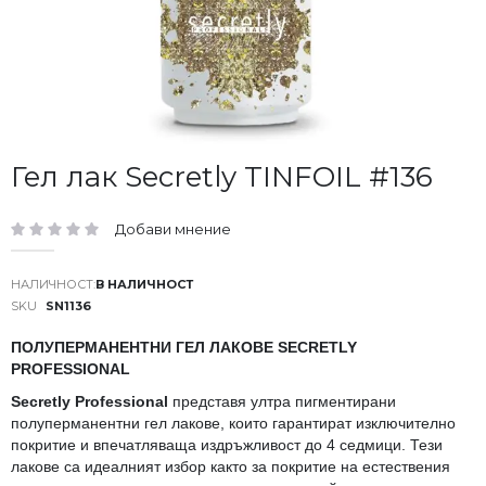
Преминете
Гел лак Secretly TINFOIL #136
към
началото
Добави мнение
на
рейтинг:
галерия
със
В НАЛИЧНОСТ
снимки
SKU
SN1136
ПОЛУПЕРМАНЕНТНИ ГЕЛ ЛАКОВЕ SECRETLY
PROFESSIONAL
Secretly Professional
представя ултра пигментирани
полуперманентни гел лакове, които гарантират изключително
покритие и впечатляваща издръжливост до 4 седмици. Тези
лакове са идеалният избор както за покритие на естествения