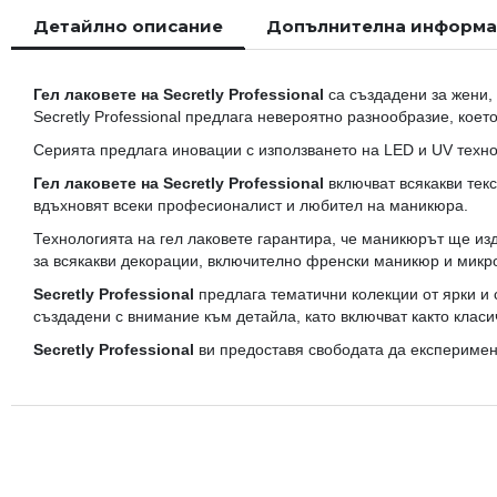
началото
Детайлно описание
Допълнителна информ
на
галерия
със
Гел лаковете на Secretly Professional
са създадени за жени, 
снимки
Secretly Professional предлага невероятно разнообразие, коет
Серията предлага иновации с използването на LED и UV технол
Гел лаковете на Secretly Professional
включват всякакви тек
вдъхновят всеки професионалист и любител на маникюра.
Технологията на гел лаковете гарантира, че маникюрът ще из
за всякакви декорации, включително френски маникюр и микро
Secretly Professional
предлага тематични колекции от ярки и 
създадени с внимание към детайла, като включват както класи
Secretly Professional
ви предоставя свободата да експеримент