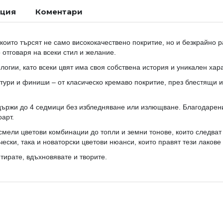
ация
Коментари
които търсят не само висококачествено покритие, но и безкрайно 
о отговаря на всеки стил и желание.
огии, като всеки цвят има своя собствена история и уникален хара
стури и финиши – от класическо кремаво покритие, през блестящи и
държи до 4 седмици без избледняване или излющване. Благодарени
арт.
смели цветови комбинации до топли и земни тонове, които следват
чески, така и новаторски цветови нюанси, които правят тези лаков
ирате, вдъхновявате и творите.