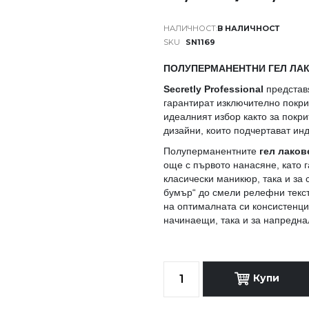
В НАЛИЧНОСТ
SKU
SN1169
ПОЛУПЕРМАНЕНТНИ ГЕЛ ЛАК
Secretly Professional
представя
гарантират изключително покри
идеалният избор както за покри
дизайни, които подчертават ин
Полуперманентните
гел лакове
още с първото нанасяне, като 
класически маникюр, така и за
бумър“ до смели релефни текст
на оптималната си консистенция
начинаещи, така и за напредн
Купи