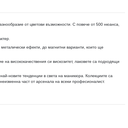
любими
разнообразие от цветови възможности. С повече от 500 нюанса,
ктер.
 металически ефекти, до магнитни варианти, които ще
е на висококачествения си вискозитет, лаковете са подходящи
 най-новите тенденции в света на маникюра. Колекциите са
е неизменна част от арсенала на всеки професионалист.