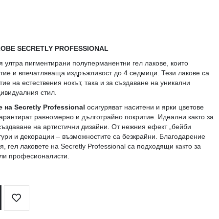
ОВЕ SECRETLY PROFESSIONAL
 ултра пигментирани полуперманентни гел лакове, които
тие и впечатляваща издръжливост до 4 седмици. Тези лакове са
тие на естествения нокът, така и за създаване на уникални
дивидуалния стил.
 на Secretly Professional
осигуряват наситени и ярки цветове
гарантират равномерно и дълготрайно покритие. Идеални както за
 създаване на артистични дизайни. От нежния ефект „бейби
ури и декорации – възможностите са безкрайни. Благодарение
, гел лаковете на Secretly Professional са подходящи както за
али професионалисти.
Добави
в