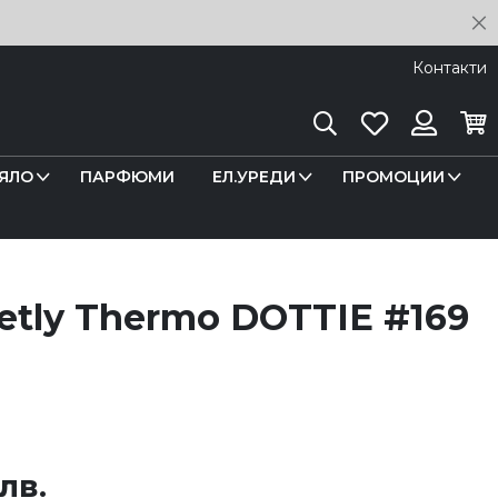
C
Контакти
Търсене
Любими
Кош
Вход
ЯЛО
ПАРФЮМИ
ЕЛ.УРЕДИ
ПРОМОЦИИ
retly Thermo DOTTIE #169
 лв.