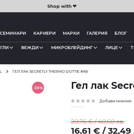
Shop with ❤
 СЕМИНАРИ
КАРИЕРИ
МАРКИ
ГАЛЕРИЯ
БЛОГ
ГЛИ
ВЕЖДИ
МИКРОБЛЕЙДИНГ
ЛИЦЕ
Т
L
ГЕЛ ЛАК SECRETLY THERMO DOTTIE #169
Гел лак Sec
-20%
Добави мнение
рейтинг:
20,76 € / 40,60 лв.
16,61 € / 32,49