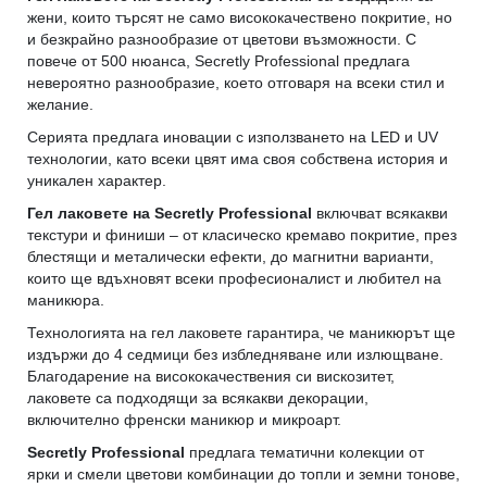
жени, които търсят не само висококачествено покритие, но
и безкрайно разнообразие от цветови възможности. С
повече от 500 нюанса, Secretly Professional предлага
невероятно разнообразие, което отговаря на всеки стил и
желание.
Серията предлага иновации с използването на LED и UV
технологии, като всеки цвят има своя собствена история и
уникален характер.
Гел лаковете на Secretly Professional
включват всякакви
текстури и финиши – от класическо кремаво покритие, през
блестящи и металически ефекти, до магнитни варианти,
които ще вдъхновят всеки професионалист и любител на
маникюра.
Технологията на гел лаковете гарантира, че маникюрът ще
издържи до 4 седмици без избледняване или излющване.
Благодарение на висококачествения си вискозитет,
лаковете са подходящи за всякакви декорации,
включително френски маникюр и микроарт.
Secretly Professional
предлага тематични колекции от
ярки и смели цветови комбинации до топли и земни тонове,