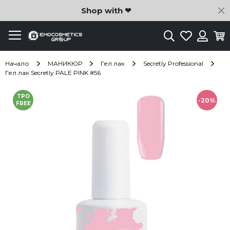
C
Shop with ❤
Търсене
Любими
Ко
Вход
Начало
МАНИКЮР
Гел лак
Secretly Professional
Гел лак Secretly PALE PINK #56
Преминете
TPO
към
-20%
FREE
края
на
галерията
на
изображенията