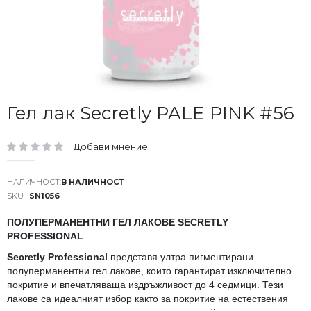
Преминете
Гел лак Secretly PALE PINK #56
към
началото
Добави мнение
на
рейтинг:
галерия
със
В НАЛИЧНОСТ
снимки
SKU
SN1056
ПОЛУПЕРМАНЕНТНИ ГЕЛ ЛАКОВЕ SECRETLY
PROFESSIONAL
Secretly Professional
представя ултра пигментирани
полуперманентни гел лакове, които гарантират изключително
покритие и впечатляваща издръжливост до 4 седмици. Тези
лакове са идеалният избор както за покритие на естествения