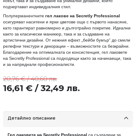
нокът, така и за създаване на уникални дизайни, които
подчертават индивидуалния стил.
Полуперманентните
гел лакове на Secretly Professional
осигуряват наситени и ярки цветове още с първото нанасяне,
като гарантират равномерно и дълготрайно покритие. Идеални
както за класически маникюр, така и за създаване на
артистични дизайни. От нежния ефект „бейби бумър“ до смели
релефни текстури и декорации – възможностите са безкрайни.
Благодарение на оптималната си консистенция, гел лаковете
на Secretly Professional са подходящи както за начинаещи, така
и за напреднали професионалисти.
20,76 € / 40,60 лв.
16,61 € / 32,49 лв.
Детайлно описание
Гел лаковете на Secretly Professional
са създадени за