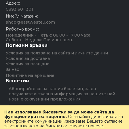
Адрес:
0893 601 301
Имейл магазин:
shop@eastwesteu.com
Работно време:
Понеделник - Петък: 08:00 - 17:00 часа.
Събота - Неделя: Почивен ден.
Полезни връзки
Условия за ползване на сайта и личните данни
Условия за доставка
Условия за плащане
За нас
Политика на връщане
Бюлетин
Абонирайте се за нашия бюлетин, за да
получавате актуална информация за нашите най-
нови ексклузивни предложения!
Абониране
Ние използваме бисквитки за да може сайта да
функционира пълноценно.
Спазвайки директивата за
електронните комуникации изискваме Вашето съгласие
за използването на бисквитки.
Научете повече
.