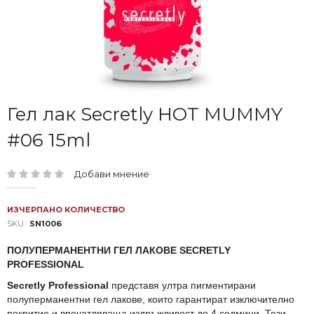
Преминете
Гел лак Secretly HOT MUMMY
към
#06 15ml
началото
на
галерия
Добави мнение
със
рейтинг:
снимки
ИЗЧЕРПАНО КОЛИЧЕСТВО
SKU
SN1006
ПОЛУПЕРМАНЕНТНИ ГЕЛ ЛАКОВЕ SECRETLY
PROFESSIONAL
Secretly Professional
представя ултра пигментирани
полуперманентни гел лакове, които гарантират изключително
покритие и впечатляваща издръжливост до 4 седмици. Тези