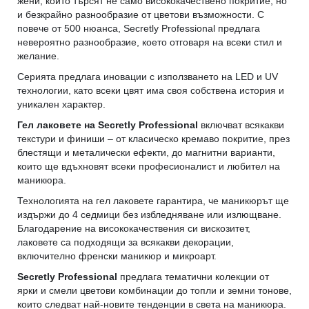
жени, които търсят не само висококачествено покритие, но
и безкрайно разнообразие от цветови възможности. С
повече от 500 нюанса, Secretly Professional предлага
невероятно разнообразие, което отговаря на всеки стил и
желание.
Серията предлага иновации с използването на LED и UV
технологии, като всеки цвят има своя собствена история и
уникален характер.
Гел лаковете на Secretly Professional
включват всякакви
текстури и финиши – от класическо кремаво покритие, през
блестящи и металически ефекти, до магнитни варианти,
които ще вдъхновят всеки професионалист и любител на
маникюра.
Технологията на гел лаковете гарантира, че маникюрът ще
издържи до 4 седмици без избледняване или излющване.
Благодарение на висококачествения си вискозитет,
лаковете са подходящи за всякакви декорации,
включително френски маникюр и микроарт.
Secretly Professional
предлага тематични колекции от
ярки и смели цветови комбинации до топли и земни тонове,
които следват най-новите тенденции в света на маникюра.