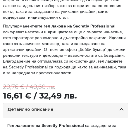
лакове са идеалният избор както за покритие на естествения
нокът, така и за създаване на уникални дизайни, които
подчертават индивидуалния стил.
Полуперманентните
гел лакове на Secretly Professional
осигуряват наситени и ярки цветове още с първото нанасяне,
като гарантират равномерно и дълготрайно покритие. Идеални
както за класически маникюр, така и за създаване на
артистични дизайни. От нежния ефект „бейби бумър“ до смели
релефни текстури и декорации – възможностите са безкрайни.
Благодарение на оптималната си консистенция, гел лаковете
на Secretly Professional са подходящи както за начинаещи, така
и за напреднали професионалисти.
20,76 € / 40,60 лв.
16,61 € / 32,49 лв.
Детайлно описание
Гел лаковете на Secretly Professional
са създадени за