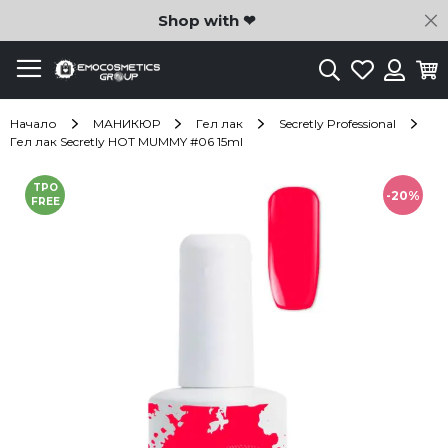
C
Shop with ❤
Търсене
Любими
Ко
Вход
Начало
МАНИКЮР
Гел лак
Secretly Professional
Гел лак Secretly HOT MUMMY #06 15ml
Преминете
TPO
към
-20%
FREE
края
на
галерията
на
изображенията