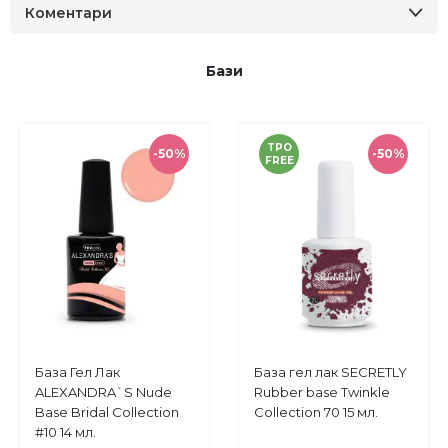
Коментари
Бази
TPO
-50%
-50%
FREE
Купи
Купи
База Гел Лак
База гел лак SECRETLY
Добави
Добави
ALEXANDRA`S Nude
Rubber base Twinkle
в
в
Base Bridal Collection
Collection 70 15 мл.
любими
любими
#10 14 мл.