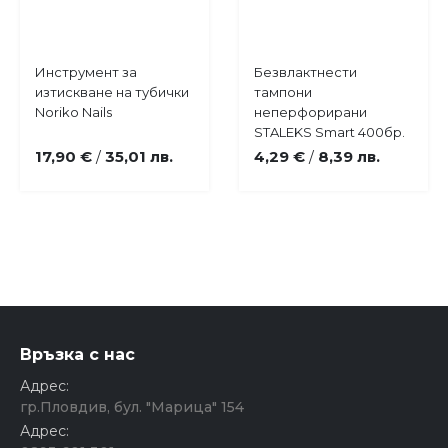
Купи
Купи
Инструмент за
Безвлактнести
Добави
Добави
изтискване на тубички
тампони
в
в
Noriko Nails
неперфорирани
любими
любими
STALEKS Smart 400бр.
17,90 €
35,01 лв.
4,29 €
8,39 лв.
/
/
Връзка с нас
Адрес:
гр.Пловдив, бул. "Марица" 154
Адрес: