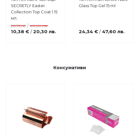
Добави
Добави
SECRETLY Easter
Glass Top Gel 15 ml
в
в
Collection Top Coat 1 15
любими
любими
мл.
/
20,76 €
40,60 лв.
10,38 €
20,30 лв.
24,34 €
47,60 лв.
/
/
Консумативи