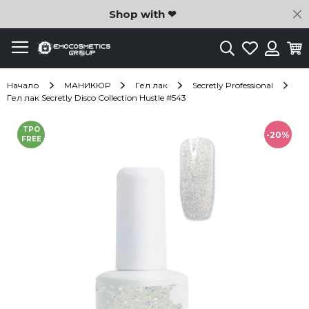
C
Shop with ❤
Търсене
Любими
Ко
Вход
Начало
МАНИКЮР
Гел лак
Secretly Professional
Гел лак Secretly Disco Collection Hustle #543
Преминете
TPO
към
-20%
FREE
края
на
галерията
на
изображенията