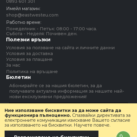
0893 601 301
Имейл магазин:
shop@eastwesteu.com
Работно време:
Понеделник - Петък: 08:00 - 17:00 часа.
Събота - Неделя: Почивен ден.
Полезни връзки
Условия за ползване на сайта и личните данни
Условия за доставка
Условия за плащане
За нас
Политика на връщане
Бюлетин
Абонирайте се за нашия бюлетин, за да
получавате актуална информация за нашите най-
нови ексклузивни предложения!
Абониране
Ние използваме бисквитки за да може сайта да
функционира пълноценно.
Спазвайки директивата за
електронните комуникации изискваме Вашето съгласие
за използването на бисквитки.
Научете повече
.
Copyright © Emocosmetics Group, Inc. All rights
reserved.