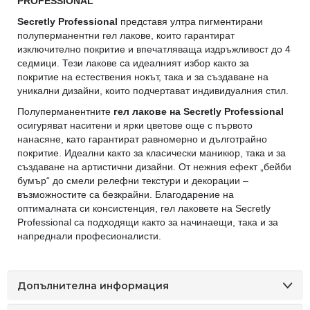
PROFESSIONAL
Secretly Professional
представя ултра пигментирани
полуперманентни гел лакове, които гарантират
изключително покритие и впечатляваща издръжливост до 4
седмици. Тези лакове са идеалният избор както за
покритие на естествения нокът, така и за създаване на
уникални дизайни, които подчертават индивидуалния стил.
Полуперманентните
гел лакове на Secretly Professional
осигуряват наситени и ярки цветове още с първото
нанасяне, като гарантират равномерно и дълготрайно
покритие. Идеални както за класически маникюр, така и за
създаване на артистични дизайни. От нежния ефект „бейби
бумър“ до смели релефни текстури и декорации –
възможностите са безкрайни. Благодарение на
оптималната си консистенция, гел лаковете на Secretly
Professional са подходящи както за начинаещи, така и за
напреднали професионалисти.
Допълнителна информация