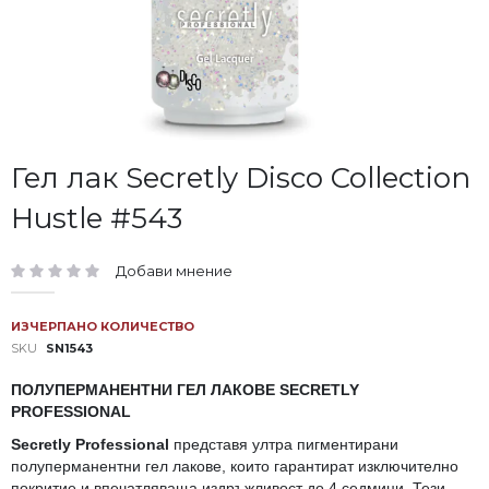
Преминете
Гел лак Secretly Disco Collection
към
Hustle #543
началото
на
галерия
Добави мнение
със
рейтинг:
снимки
ИЗЧЕРПАНО КОЛИЧЕСТВО
SKU
SN1543
ПОЛУПЕРМАНЕНТНИ ГЕЛ ЛАКОВЕ SECRETLY
PROFESSIONAL
Secretly Professional
представя ултра пигментирани
полуперманентни гел лакове, които гарантират изключително
покритие и впечатляваща издръжливост до 4 седмици. Тези