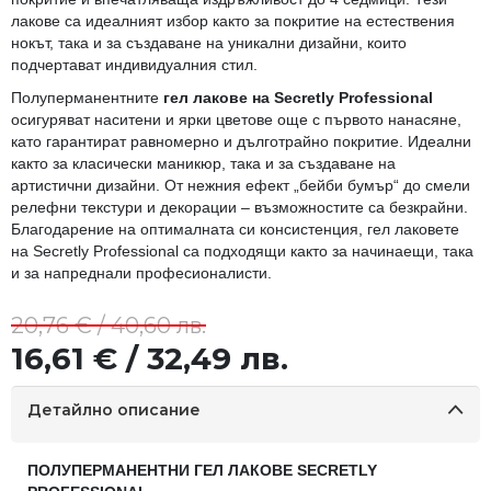
лакове са идеалният избор както за покритие на естествения
нокът, така и за създаване на уникални дизайни, които
подчертават индивидуалния стил.
Полуперманентните
гел лакове на Secretly Professional
осигуряват наситени и ярки цветове още с първото нанасяне,
като гарантират равномерно и дълготрайно покритие. Идеални
както за класически маникюр, така и за създаване на
артистични дизайни. От нежния ефект „бейби бумър“ до смели
релефни текстури и декорации – възможностите са безкрайни.
Благодарение на оптималната си консистенция, гел лаковете
на Secretly Professional са подходящи както за начинаещи, така
и за напреднали професионалисти.
20,76 € / 40,60 лв.
16,61 € / 32,49 лв.
Детайлно описание
ПОЛУПЕРМАНЕНТНИ ГЕЛ ЛАКОВЕ SECRETLY