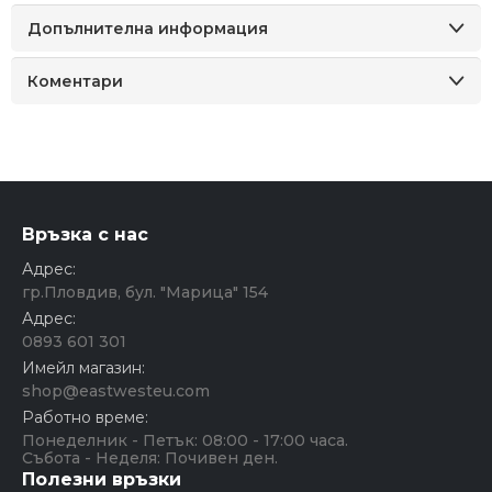
Допълнителна информация
Коментари
Връзка с нас
Адрес:
гр.Пловдив, бул. "Марица" 154
Адрес:
0893 601 301
Имейл магазин:
shop@eastwesteu.com
Работно време:
Понеделник - Петък: 08:00 - 17:00 часа.
Събота - Неделя: Почивен ден.
Полезни връзки