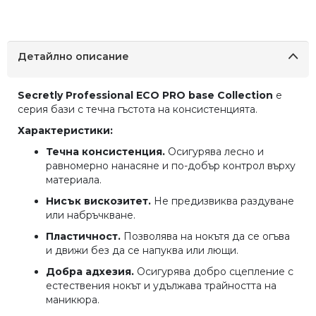
Детайлно описание
Secretly Professional ECO PRO base Collection
е
серия бази с течна гъстота на консистенцията.
Характеристики:
Течна консистенция.
Осигурява лесно и
равномерно нанасяне и по-добър контрол върху
материала.
Нисък вискозитет.
Не предизвиква раздуване
или набръчкване.
Пластичност.
Позволява на нокътя да се огъва
и движи без да се напуква или лющи.
Добра адхезия.
Осигурява добро сцепление с
естествения нокът и удължава трайността на
маникюра.