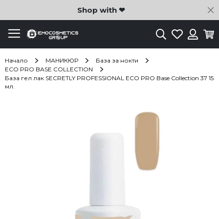
C
Shop with ❤
Търсене
Любими
Ко
Вход
Начало
МАНИКЮР
База за нокти
ECO PRO BASE COLLECTION
База гел лак SECRETLY PROFESSIONAL ECO PRO Base Collection 37 15
мл.
Преминете
към
края
на
галерията
на
изображенията