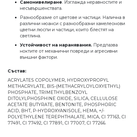
Самонивелиране
. Изглажда неравностите и
несъвършенствата.
Разнообразие от цветове и частици. Налична в
различни нюанси с разнообразни хамелеонови
цветни люспи и частици, които блестят на
светлина.
Устойчивост на наранявания.
Предпазва
ноктите от механични повреди и агресивни
външни фактори.
Състав:
ACRYLATES COPOLYMER, HYDROXYPROPYL
METHACRYLATE, BIS-(METHACRYLOYLOXYETHYL)
PHOSPHATE, TRIMETHYLBENZOYL
DITOLYLPHOSPHINE OXIDE, SILICA, CELLULOSE
ACETATE BUTYRATE, BENTONITE, PHOSPHORIC
ACID, BHT, P-HYDROXYANISOLE, HEMA, +/-
POLYETHYLENE TEREPHTHALATE, MICA, CI 77163, CI
77491, CI 77492, CI 77891, CI 77007, CI 77266.