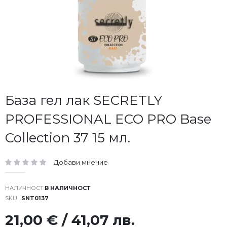
Преминете
База гел лак SECRETLY
към
PROFESSIONAL ECO PRO Base
началото
на
Collection 37 15 мл.
галерия
със
снимки
Добави мнение
рейтинг:
В НАЛИЧНОСТ
SKU
SNT0137
21,00 € / 41,07 лв.