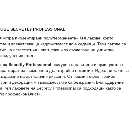
ОВЕ SECRETLY PROFESSIONAL
 ултра пигментирани полуперманентни гел лакове, които
тие и впечатляваща издръжливост до 4 седмици. Тези лакове са
тие на естествения нокът, така и за създаване на уникални
дивидуалния стил.
 на Secretly Professional
осигуряват наситени и ярки цветове
гарантират равномерно и дълготрайно покритие. Идеални както за
 създаване на артистични дизайни. От нежния ефект „бейби
ури и декорации – възможностите са безкрайни. Благодарение
, гел лаковете на Secretly Professional са подходящи както за
али професионалисти.