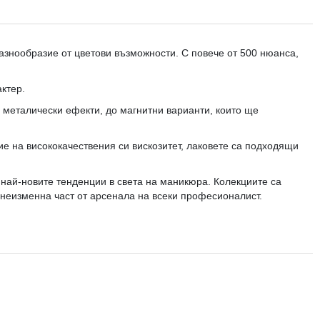
разнообразие от цветови възможности. С повече от 500 нюанса,
ктер.
 металически ефекти, до магнитни варианти, които ще
е на висококачествения си вискозитет, лаковете са подходящи
 най-новите тенденции в света на маникюра. Колекциите са
е неизменна част от арсенала на всеки професионалист.