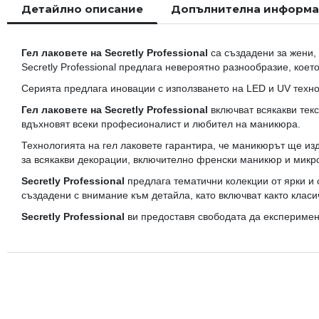
Детайлно описание
Допълнителна информ
началото
на
галерия
Гел лаковете на Secretly Professional
са създадени за жени, 
със
Secretly Professional предлага невероятно разнообразие, коет
снимки
Серията предлага иновации с използването на LED и UV технол
Гел лаковете на Secretly Professional
включват всякакви тек
вдъхновят всеки професионалист и любител на маникюра.
Технологията на гел лаковете гарантира, че маникюрът ще из
за всякакви декорации, включително френски маникюр и микро
Secretly Professional
предлага тематични колекции от ярки и 
създадени с внимание към детайла, като включват както класи
Secretly Professional
ви предоставя свободата да експеримент