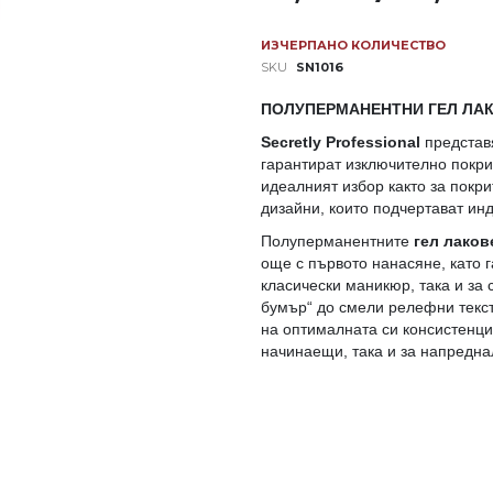
ИЗЧЕРПАНО КОЛИЧЕСТВО
SKU
SN1016
ПОЛУПЕРМАНЕНТНИ ГЕЛ ЛАК
Secretly Professional
представя
гарантират изключително покри
идеалният избор както за покри
дизайни, които подчертават ин
Полуперманентните
гел лакове
още с първото нанасяне, като 
класически маникюр, така и за
бумър“ до смели релефни текст
на оптималната си консистенция
начинаещи, така и за напредн