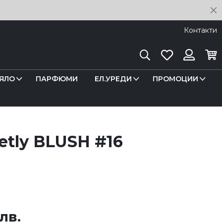
C
Контакти
Търсене
Любими
Кош
Вход
ЯЛО
ПАРФЮМИ
ЕЛ.УРЕДИ
ПРОМОЦИИ
retly BLUSH #16
 лв.