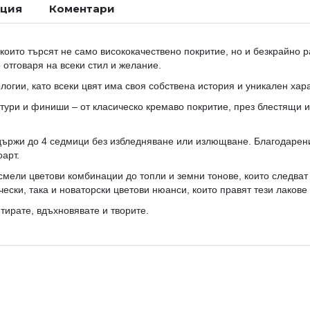
ация
Коментари
които търсят не само висококачествено покритие, но и безкрайно 
о отговаря на всеки стил и желание.
огии, като всеки цвят има своя собствена история и уникален хара
стури и финиши – от класическо кремаво покритие, през блестящи и
държи до 4 седмици без избледняване или излющване. Благодарени
арт.
смели цветови комбинации до топли и земни тонове, които следват
чески, така и новаторски цветови нюанси, които правят тези лаков
ирате, вдъхновявате и творите.