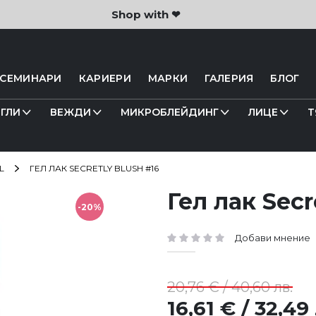
Shop with ❤
 СЕМИНАРИ
КАРИЕРИ
МАРКИ
ГАЛЕРИЯ
БЛОГ
ГЛИ
ВЕЖДИ
МИКРОБЛЕЙДИНГ
ЛИЦЕ
Т
L
ГЕЛ ЛАК SECRETLY BLUSH #16
Гел лак Sec
-20%
Добави мнение
рейтинг:
20,76 € / 40,60 лв.
16,61 € / 32,49