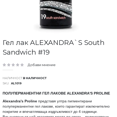
Преминете
Гел лак ALEXANDRA`S South
към
Sandwich #19
началото
на
галерия
Добави мнение
със
рейтинг:
снимки
В НАЛИЧНОСТ
SKU
AL1019
ПОЛУПЕРМАНЕНТНИ ГЕЛ ЛАКОВЕ ALEXANDRA'S PROLINE
Alexandra's Proline
представя ултра пигментирани
полуперманентни гел лакове, които гарантират изключително
покритие и впечатляваща издръжливост до 4 седмици.
Вдъхновени от най-красивите места по света – величествени