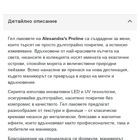
Детайлно описание
Гел лаковете на
Alexandra's Proline
са създадени за жени,
които търсят не просто дълготрайно покритие, а истинско
изживяване. Вдъхновени от най-красивите кътчета на
света, нюансите в колекцията носят имената на екзотични
острови, спокойни морета и величествени природни
пейзажи. Всяко нанасяне ви пренася на нова дестинация,
където маникюрът се превръща в израз на мечти и
вдъхновение.
Серията използва иновативни LED и UV технологии,
осигурявайки дълготрайно, наситено покритие без
компромис в качеството. Гел лаковете предлагат
разнообразие от текстури и финиши – от класически
кремави нюанси до металически, бляскави и магнитни
ефекти, които вдъхновяват както професионалисти, така и
любители на маникюра.
Благодарение на специалната си формула, маникюрът