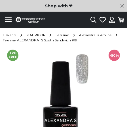
C
Shop with ❤
Търсене
Любими
Ко
Вход
Начало
МАНИКЮР
Гел лак
Alexandra`s Proline
Гел лак ALEXANDRA`S South Sandwich #19
Преминете
TPO
към
-50%
FREE
края
на
галерията
на
изображенията