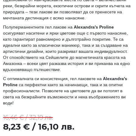
реки, безкрайни морета, екзотични острови и скрити кътчета на
природата – тези лакове ви позволяват да се пренесете на
мечтаната дестинация с всяко нанасяне.
Полуперманентните гел лакове на
Alexandra's Proline
осигуряват наситени и ярки цветове още с първото нанасяне,
като гарантират равномерно и дълготрайно покритие. Те са
идеални както за класически маникюр, така и за създаване на
артистични дизайни, които разкриват вашата индивидуалност.
От спокойствието на Сейшелите до магнетичната красота на
Амазонка – всеки цвят разказва история и ви приканва на едно
вдъхновяващо пътешествие.
С оптималната си консистенция, гел лаковете на
Alexandra's
Proline
са перфектни както за начинаещи, така и за опитни
професионалисти. Позволете на цветовете да ви потопят в
света на безкрайните възможности и нека въображението ви
води!
16,46 € / 32,19 лв.
8,23 € / 16,10 лв.