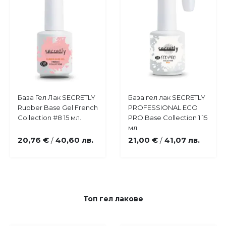
Купи
Купи
База Гел Лак SECRETLY
База гел лак SECRETLY
Добави
Добави
Rubber Base Gel French
PROFESSIONAL ECO
в
в
Collection #8 15 мл.
PRO Base Collection 1 15
любими
любими
мл.
20,76 €
40,60 лв.
21,00 €
41,07 лв.
/
/
Топ гел лакове