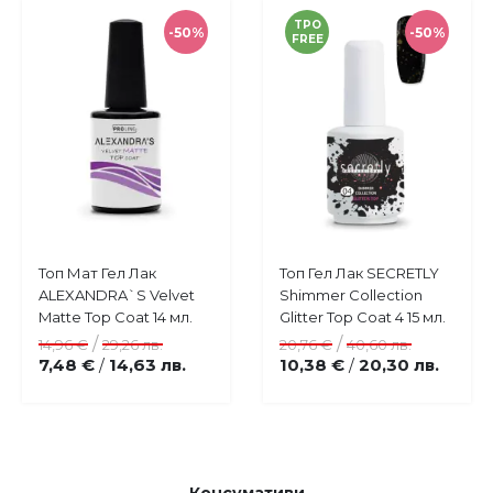
TPO
-50%
-50%
FREE
Купи
Купи
Топ Мат Гел Лак
Топ Гел Лак SECRETLY
Добави
Добави
ALEXANDRA`S Velvet
Shimmer Collection
в
в
Matte Top Coat 14 мл.
Glitter Top Coat 4 15 мл.
любими
любими
/
/
14,96 €
29,26 лв.
20,76 €
40,60 лв.
7,48 €
14,63 лв.
10,38 €
20,30 лв.
/
/