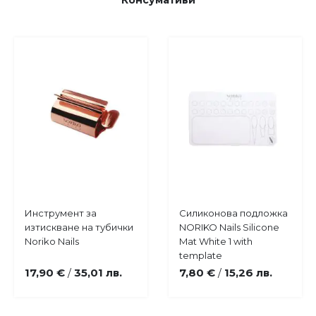
Консумативи
Купи
Купи
Инструмент за
Силиконова подложка
Добави
Добави
изтискване на тубички
NORIKO Nails Silicone
в
в
Noriko Nails
Mat White 1 with
любими
любими
template
17,90 €
35,01 лв.
7,80 €
15,26 лв.
/
/