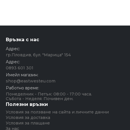
Връзка с нас
Адрес:
гр.Пловдив, бул. "Марица" 154
Адрес:
0893 601 301
Имейл магазин:
shop@eastwesteu.com
Работно време:
Понеделник - Петък: 08:00 - 17:00 часа.
Събота - Неделя: Почивен ден.
Полезни връзки
Условия за ползване на сайта и личните данни
Условия за доставка
Условия за плащане
За нас