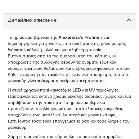
Детайлно описание
Τα ημιμόνιμα βερνίκια της
Alexandra's Proline
είναι
δημιουργημένα για γυναίκες που αναζητούν όχι μόνο μακράς
διάρκειας κάλυψη, αλλά και μια αληθινή εμπειρία.
Εμπνευσμένες από τα πιο όμορφα μέρη του κόσμου, οι
αποχρώσεις της συλλογής φέρουν τα ονόματα εξωτικών
νησιών, γαλήνιων θαλασσών και επιβλητικών φυσικών τοπίων.
Κάθε εφαρμογή σας ταξιδεύει σε έναν νέο προορισμό, όπου το
μανικιούρ γίνεται έκφραση ονείρων και έμπνευσης.
Η σειρά χρησιμοποιεί καινοτόμες LED και UV τεχνολογίες,
εξασφαλίζοντας έντονο χρώμα μεγάλης διάρκειας, χωρίς κανένα
συμβιβασμό στην ποιότητα. Τα ημιμόνιμα βερνίκια
προσφέρουν ποικιλία χρωμάτων – από κλασικές κρεμώδεις
αποχρώσεις έως μεταλλικά, λαμπερά και μαγνητικά εφέ,
εμπνέοντας τόσο τους επαγγελματίες όσο και τους λάτρεις του
μανικιούρ.
Χάρη στη μοναδική του φόρμουλα, το μανικιούρ παραμένει