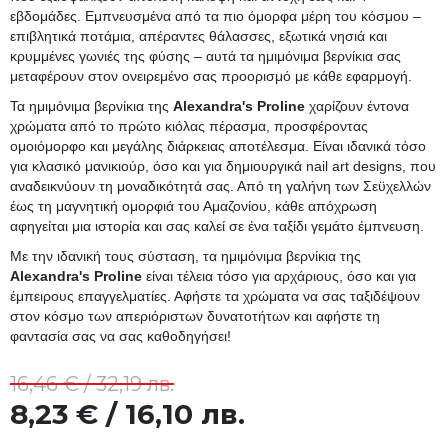
εβδομάδες. Εμπνευσμένα από τα πιο όμορφα μέρη του κόσμου –
επιβλητικά ποτάμια, απέραντες θάλασσες, εξωτικά νησιά και
κρυμμένες γωνιές της φύσης – αυτά τα ημιμόνιμα βερνίκια σας
μεταφέρουν στον ονειρεμένο σας προορισμό με κάθε εφαρμογή.
Τα ημιμόνιμα βερνίκια της
Alexandra's Proline
χαρίζουν έντονα
χρώματα από το πρώτο κιόλας πέρασμα, προσφέροντας
ομοιόμορφο και μεγάλης διάρκειας αποτέλεσμα. Είναι ιδανικά τόσο
για κλασικό μανικιούρ, όσο και για δημιουργικά nail art designs, που
αναδεικνύουν τη μοναδικότητά σας. Από τη γαλήνη των Σεϋχελλών
έως τη μαγνητική ομορφιά του Αμαζονίου, κάθε απόχρωση
αφηγείται μια ιστορία και σας καλεί σε ένα ταξίδι γεμάτο έμπνευση.
Με την ιδανική τους σύσταση, τα ημιμόνιμα βερνίκια της
Alexandra's Proline
είναι τέλεια τόσο για αρχάριους, όσο και για
έμπειρους επαγγελματίες. Αφήστε τα χρώματα να σας ταξιδέψουν
στον κόσμο των απεριόριστων δυνατοτήτων και αφήστε τη
φαντασία σας να σας καθοδηγήσει!
16,46 € / 32,19 лв.
8,23 € / 16,10 лв.