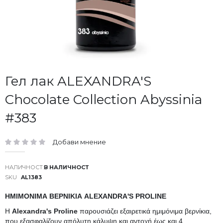
Преминете
Гел лак ALEXANDRA'S
към
Chocolate Collection Abyssinia
началото
на
#383
галерия
със
снимки
Добави мнение
рейтинг:
В НАЛИЧНОСТ
SKU
AL1383
ΗΜΙΜΟΝΙΜΑ ΒΕΡΝΙΚΙΑ ALEXANDRA'S PROLINE
Η
Alexandra's Proline
παρουσιάζει εξαιρετικά ημιμόνιμα βερνίκια,
που εξασφαλίζουν απόλυτη κάλυψη και αντοχή έως και 4