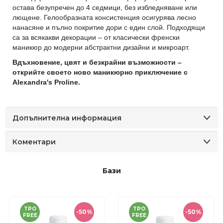
остава безупречен до 4 седмици, без избледняване или
лющене. Гелообразната консистенция осигурява лесно
нанасяне и пълно покритие дори с един слой. Подходящи
са за всякакви декорации – от класически френски
маникюр до модерни абстрактни дизайни и микроарт.
Вдъхновение, цвят и безкрайни възможности –
открийте своето ново маникюрно приключение с
Alexandra's Proline.
Допълнителна информация
Коментари
Бази
TPO
TPO
-50%
-50%
FREE
FREE