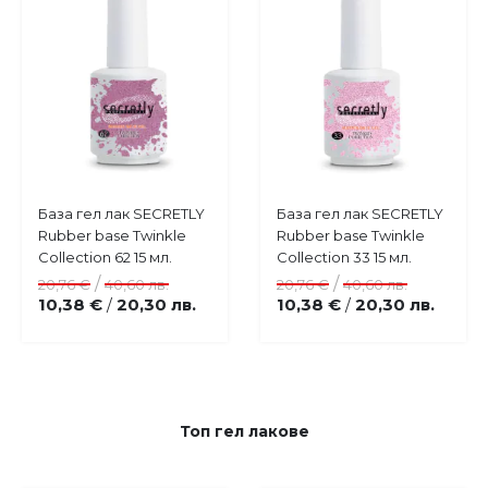
Купи
Купи
База гел лак SECRETLY
База гел лак SECRETLY
Добави
Добави
Rubber base Twinkle
Rubber base Twinkle
в
в
Collection 62 15 мл.
Collection 33 15 мл.
любими
любими
/
/
20,76 €
40,60 лв.
20,76 €
40,60 лв.
10,38 €
20,30 лв.
10,38 €
20,30 лв.
/
/
Топ гел лакове