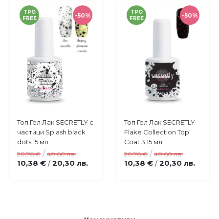
TPO
TPO
-50%
-50%
FREE
FREE
Купи
Топ Гел Лак SECRETLY с
Топ Гел Лак SECRETLY
Добави
Добави
частици Splash black
Flake Collection Top
в
в
dots 15 мл.
Coat 3 15 мл.
любими
любими
/
/
20,76 €
40,60 лв.
20,76 €
40,60 лв.
10,38 €
20,30 лв.
10,38 €
20,30 лв.
/
/