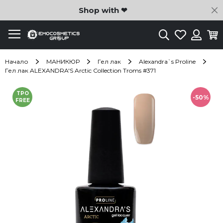
C
Shop with ❤
Търсене
Любими
Ко
Вход
Начало
МАНИКЮР
Гел лак
Alexandra`s Proline
Гел лак ALEXANDRA'S Arctic Collection Troms #371
Преминете
TPO
към
-50%
FREE
края
на
галерията
на
изображенията