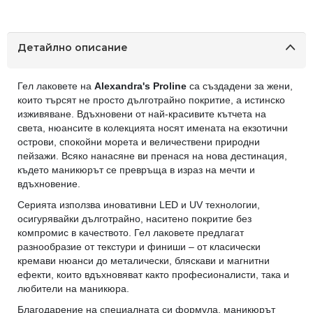
Детайлно описание
Гел лаковете на
Alexandra's Proline
са създадени за жени,
които търсят не просто дълготрайно покритие, а истинско
изживяване. Вдъхновени от най-красивите кътчета на
света, нюансите в колекцията носят имената на екзотични
острови, спокойни морета и величествени природни
пейзажи. Всяко нанасяне ви пренася на нова дестинация,
където маникюрът се превръща в израз на мечти и
вдъхновение.
Серията използва иновативни LED и UV технологии,
осигурявайки дълготрайно, наситено покритие без
компромис в качеството. Гел лаковете предлагат
разнообразие от текстури и финиши – от класически
кремави нюанси до металически, бляскави и магнитни
ефекти, които вдъхновяват както професионалисти, така и
любители на маникюра.
Благодарение на специалната си формула, маникюрът