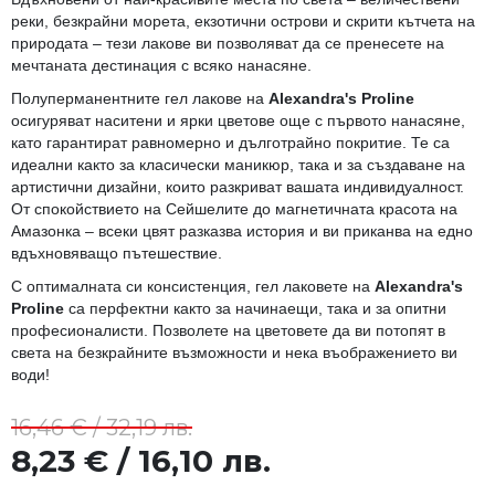
реки, безкрайни морета, екзотични острови и скрити кътчета на
природата – тези лакове ви позволяват да се пренесете на
мечтаната дестинация с всяко нанасяне.
Полуперманентните гел лакове на
Alexandra's Proline
осигуряват наситени и ярки цветове още с първото нанасяне,
като гарантират равномерно и дълготрайно покритие. Те са
идеални както за класически маникюр, така и за създаване на
артистични дизайни, които разкриват вашата индивидуалност.
От спокойствието на Сейшелите до магнетичната красота на
Амазонка – всеки цвят разказва история и ви приканва на едно
вдъхновяващо пътешествие.
С оптималната си консистенция, гел лаковете на
Alexandra's
Proline
са перфектни както за начинаещи, така и за опитни
професионалисти. Позволете на цветовете да ви потопят в
света на безкрайните възможности и нека въображението ви
води!
16,46 € / 32,19 лв.
8,23 € / 16,10 лв.