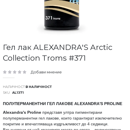
Преминете
Гел лак ALEXANDRA'S Arctic
към
Collection Troms #371
началото
на
галерия
Добави мнение
със
рейтинг:
снимки
В НАЛИЧНОСТ
SKU
AL1371
ПОЛУПЕРМАНЕНТНИ ГЕЛ ЛАКОВЕ ALEXANDRA'S PROLINE
Alexandra's Proline
представя ултра пигментирани
полуперманентни гел лакове, които гарантират изключително
покритие и впечатляваща издръжливост до 4 седмици.
Вдъхновени от най-красивите места по света – величествени