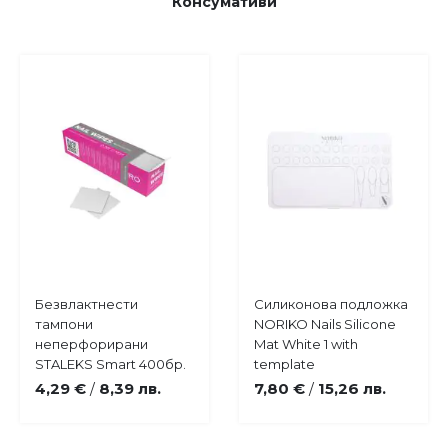
Консумативи
Купи
Купи
Безвлактнести
Силиконова подложка
Добави
Добави
тампони
NORIKO Nails Silicone
в
в
неперфорирани
Mat White 1 with
любими
любими
STALEKS Smart 400бр.
template
4,29 €
8,39 лв.
7,80 €
15,26 лв.
/
/