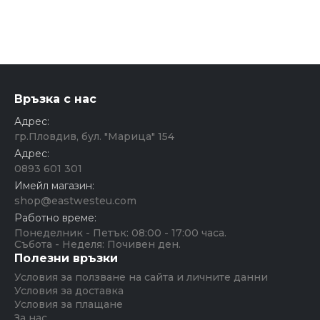
Връзка с нас
Адрес:
гр.Пловдив, бул. "Марица" 154
Адрес:
0893 601 301
Имейл магазин:
shop@eastwesteu.com
Работно време:
Понеделник - Петък: 08:00 - 17:00 часа.
Събота - Неделя: Почивен ден.
Полезни връзки
Условия за ползване на сайта и личните данни
Условия за доставка
Условия за плащане
За нас