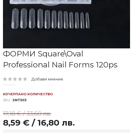
Преминете
ФОРМИ Square\Oval
към
Professional Nail Forms 120ps
началото
на
галерия
Добави мнение
със
рейтинг:
снимки
ИЗЧЕРПАНО КОЛИЧЕСТВО
SKU
SN7303
17,18 € / 33,60 лв.
8,59 € / 16,80 лв.