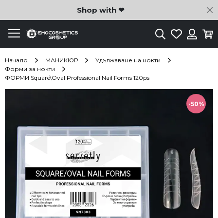
C
Shop with ❤
Търсене
Любими
Ко
Вход
Начало
МАНИКЮР
Удължаване на нокти
Форми за нокти
ФОРМИ Square\Oval Professional Nail Forms 120ps
Преминете
към
-50%
края
на
галерията
на
изображенията