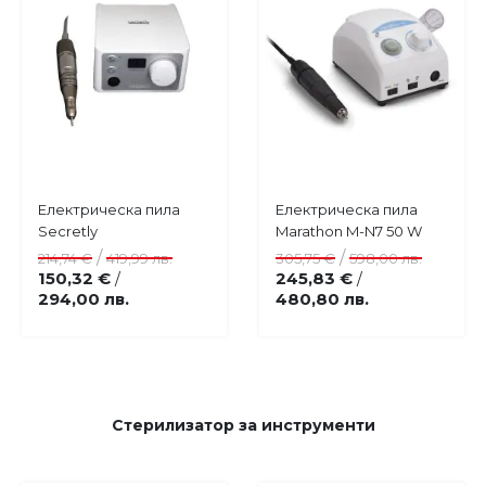
Купи
Купи
Електрическа пила
Електрическа пила
Добави
Добави
Secretly
Marathon M-N7 50 W
в
в
/
/
214,74 €
419,99 лв.
305,75 €
598,00 лв.
любими
любими
150,32 €
245,83 €
/
/
294,00 лв.
480,80 лв.
Стерилизатор за инструменти