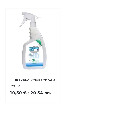
Купи
Живахекс Zhivas спрей
Добави
750 мл.
в
10,50 €
20,54 лв.
/
любими