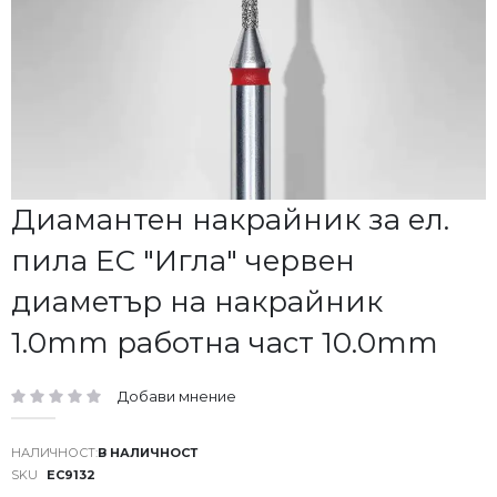
Преминете
Диамантен накрайник за ел.
към
пила EC "Игла" червен
началото
на
диаметър на накрайник
галерия
със
1.0mm работна част 10.0mm
снимки
Добави мнение
рейтинг:
В НАЛИЧНОСТ
SKU
EC9132