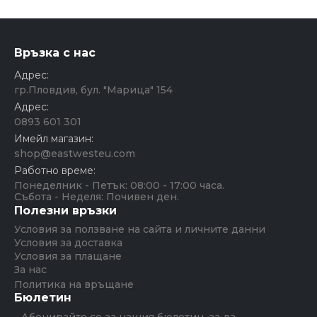
Връзка с нас
Адрес:
гр.Пловдив, бул. "Марица" 154
Адрес:
0893 601 301
Имейл магазин:
shop@eastwesteu.com
Работно време:
Понеделник - Петък: 08:00 - 17:00 часа.
Събота - Неделя: Почивен ден.
Полезни връзки
Условия за ползване на сайта и личните данни
Условия за доставка
Условия за плащане
За нас
Политика на връщане
Бюлетин
Абонирайте се за нашия бюлетин, за да