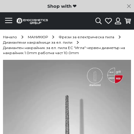
C
Shop with ❤
Търсене
Любими
Ко
Вход
Начало
МАНИКЮР
Фрези за електрическа пила
Диамантени накрайници за ел. пили
Диамантен накрайник за ел. пила EC "Игла" червен диаметър на
накрайник 1.0mm работна част 10.0mm
Преминете
към
края
на
галерията
на
изображенията