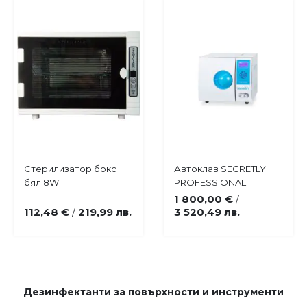
Купи
Купи
Стерилизатор бокс
Автоклав SECRETLY
Добави
Добави
бял 8W
PROFESSIONAL
в
в
1 800,00 €
/
любими
любими
112,48 €
219,99 лв.
3 520,49 лв.
/
Дезинфектанти за повърхности и инструменти