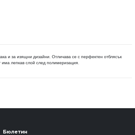
така и за изящни дизайни. Отличава се с перфектен отблясък
ът има лепкав слой след полимеризация.
Бюлетин