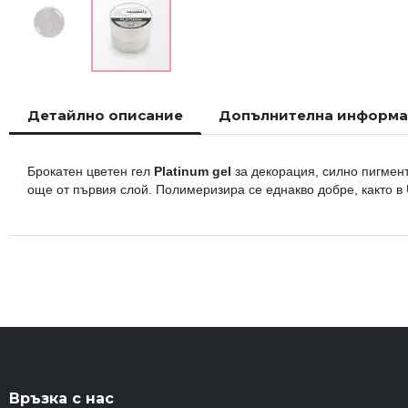
Преминете
към
Детайлно описание
Допълнителна информ
началото
на
галерия
Брокатен цветен гел
Platinum gel
за декорация, силно пигмен
със
още от първия слой. Полимеризира се еднакво добре, както в 
снимки
Връзка с нас