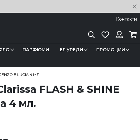
C
Контакти
Търсене
Любими
Кош
Вход
ЯЛО
ПАРФЮМИ
ЕЛ.УРЕДИ
ПРОМОЦИИ
RENZO E LUCIA 4 МЛ.
Clarissa FLASH & SHINE
a 4 мл.