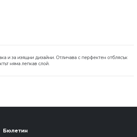
ака и за изящни дизайни. Отличава с перфектен отблясък
ктът няма лепкав слой.
Бюлетин