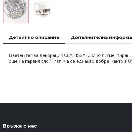
Преминете
към
Детайлно описание
Допълнителна информ
началото
на
галерия
Цветен гел за декорация CLARISSA. Силно пигментиран, 
със
още на първия слой. Изпича се еднакво добре, както в UV
снимки
Връзка с нас