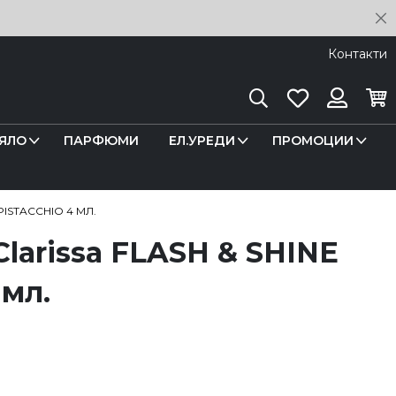
C
Контакти
Търсене
Любими
Кош
Вход
ЯЛО
ПАРФЮМИ
ЕЛ.УРЕДИ
ПРОМОЦИИ
PISTACCHIO 4 МЛ.
Clarissa FLASH & SHINE
 мл.