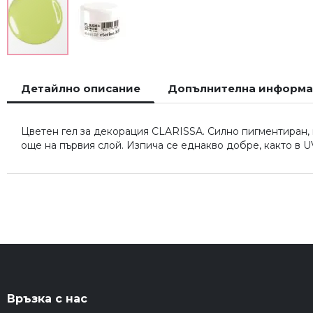
Преминете
към
Детайлно описание
Допълнителна информ
началото
на
галерия
Цветен гел за декорация CLARISSA. Силно пигментиран, 
със
още на първия слой. Изпича се еднакво добре, както в UV
снимки
Връзка с нас