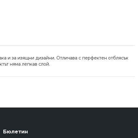
ака и за изящни дизайни. Отличава с перфектен отблясък
ктът няма лепкав слой.
Бюлетин