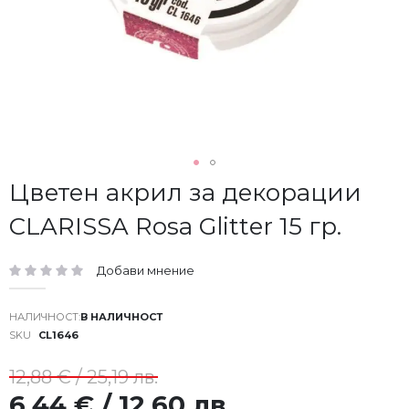
Преминете
Цветен акрил за декорации
към
CLARISSA Rosa Glitter 15 гр.
началото
на
галерия
Добави мнение
със
рейтинг:
снимки
В НАЛИЧНОСТ
SKU
CL1646
12,88 € / 25,19 лв.
6,44 € / 12,60 лв.