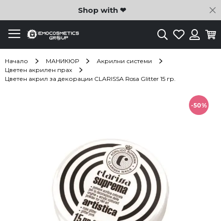
C
Shop with ❤
Търсене
Любими
Ко
Вход
Начало
МАНИКЮР
Акрилни системи
Цветен акрилен прах
Цветен акрил за декорации CLARISSA Rosa Glitter 15 гр.
Преминете
към
-50%
края
на
галерията
на
изображенията