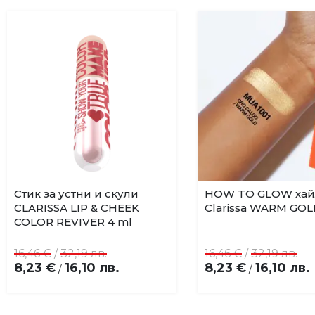
Стик за устни и скули
HOW TO GLOW хай
CLARISSA LIP & CHEEK
Clarissa WARM GOL
COLOR REVIVER 4 ml
16,46 €
/
32,19 лв.
16,46 €
/
32,19 лв.
8,23 €
16,10 лв.
8,23 €
16,10 лв.
/
/