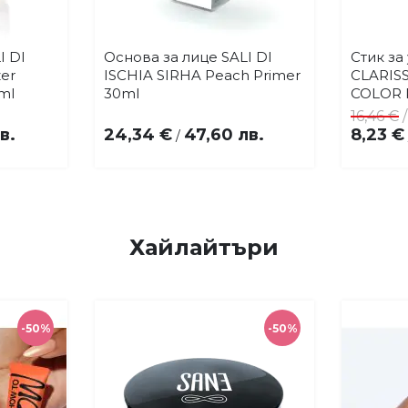
I DI
Основа за лице SALI DI
Стик за
Купи
бави
Добави
zer
ISCHIA SIRHA Peach Primer
CLARISS
в
ml
30ml
COLOR 
бими
любими
16,46 €
в.
24,34 €
47,60 лв.
8,23 €
/
Хайлайтъри
-50%
-50%