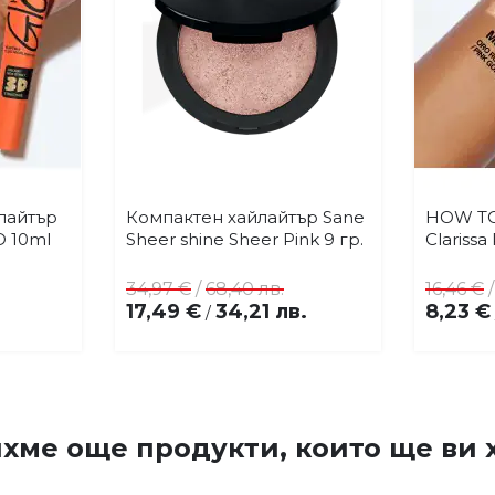
лайтър
Компактен хайлайтър Sane
HOW TO
Купи
бави
Добави
D 10ml
Sheer shine Sheer Pink 9 гр.
Clariss
в
бими
любими
34,97 €
/
68,40 лв.
16,46 €
17,49 €
34,21 лв.
8,23 €
/
хме още продукти, които ще ви х