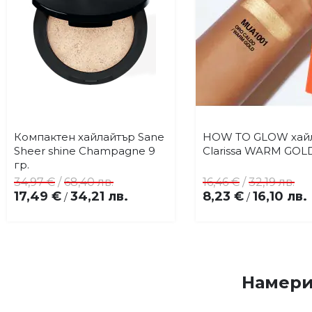
Компактен хайлайтър Sane
HOW TO GLOW хай
Купи
Купи
Добави
До
Sheer shine Champagne 9
Clarissa WARM GOL
в
в
гр.
любими
лю
34,97 €
/
68,40 лв.
16,46 €
/
32,19 лв.
17,49 €
34,21 лв.
8,23 €
16,10 лв.
/
/
Намери