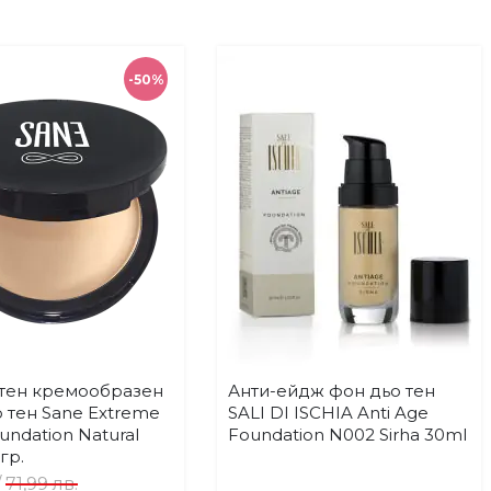
-50%
тен кремообразен
Анти-ейдж фон дьо тен
Купи
Купи
Добави
Добави
 тен Sane Extreme
SALI DI ISCHIA Anti Age
в
в
oundation Natural
Foundation N002 Sirha 30ml
любими
любими
гр.
/
71,99 лв.