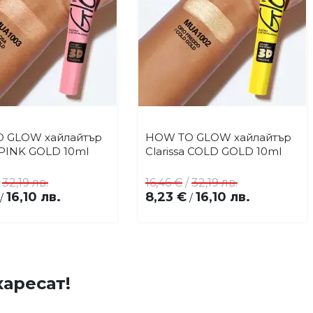
 GLOW хайлайтър
HOW TO GLOW хайлайтър
Купи
Купи
Добави
Добави
a PINK GOLD 10ml
Clarissa COLD GOLD 10ml
в
в
любими
любими
/
32,19 лв.
16,46 €
/
32,19 лв.
16,10 лв.
8,23 €
16,10 лв.
/
/
аресат!