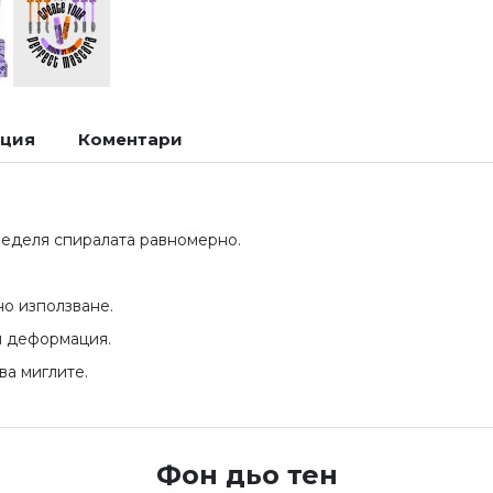
ация
Коментари
ределя спиралата равномерно.
о използване.
 деформация.
а миглите.
Фон дьо тен