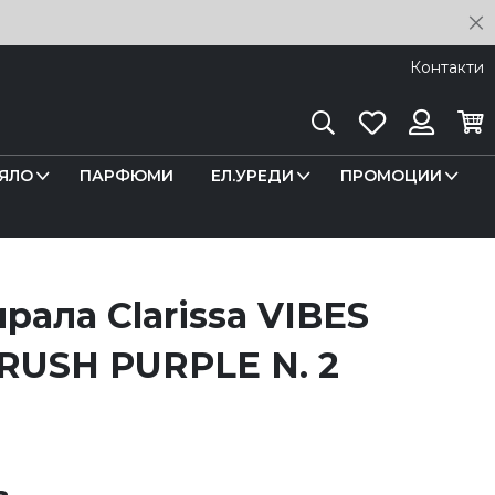
C
Контакти
Търсене
Любими
Кош
Вход
ЯЛО
ПАРФЮМИ
ЕЛ.УРЕДИ
ПРОМОЦИИ
ирала Clarissa VIBES
USH PURPLE N. 2