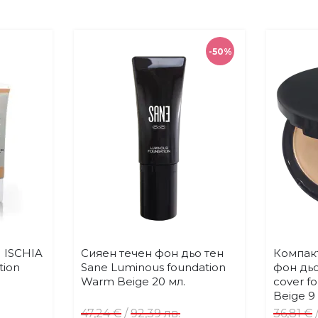
-50%
I ISCHIA
Сияен течен фон дьо тен
Компак
Купи
бави
Добави
tion
Sane Luminous foundation
фон дьо
в
Warm Beige 20 мл.
cover f
бими
любими
Beige 9 
47,24 €
/
92,39 лв.
36,81 €