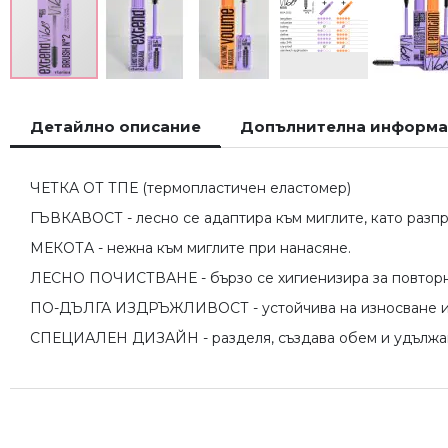
Преминете
към
Детайлно описание
Допълнителна информ
началото
на
галерия
ЧЕТКА ОТ ТПЕ (термопластичен еластомер)
със
снимки
ГЪВКАВОСТ - лесно се адаптира към миглите, като разп
МЕКОТА - нежна към миглите при нанасяне.
ЛЕСНО ПОЧИСТВАНЕ - бързо се хигиенизира за повторн
ПО-ДЪЛГА ИЗДРЪЖЛИВОСТ - устойчива на износване и
СПЕЦИАЛЕН ДИЗАЙН - разделя, създава обем и удължав