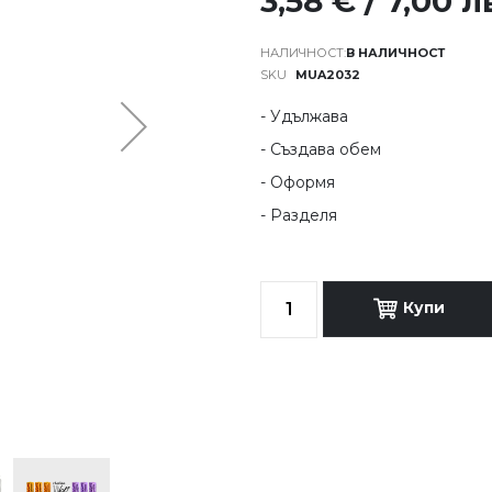
3,58 € / 7,00 л
В НАЛИЧНОСТ
SKU
MUA2032
- Удължава
- Създава обем
- Оформя
- Разделя
Купи