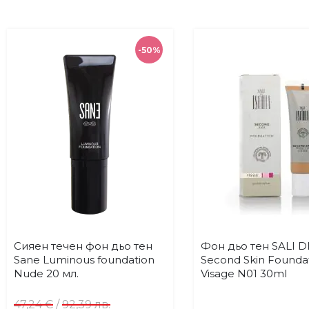
-50%
Сияен течен фон дьо тен
Фон дьо тен SALI D
Купи
Купи
Добави
До
Sane Luminous foundation
Second Skin Founda
в
в
Nude 20 мл.
Visage N01 30ml
любими
лю
47,24 €
/
92,39 лв.