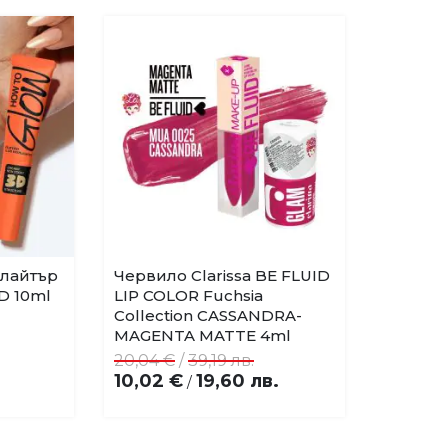
лайтър
Червило Clarissa BE FLUID
D 10ml
LIP COLOR Fuchsia
Collection CASSANDRA-
MAGENTA MATTE 4ml
20,04 €
/
39,19 лв.
10,02 €
19,60 лв.
/