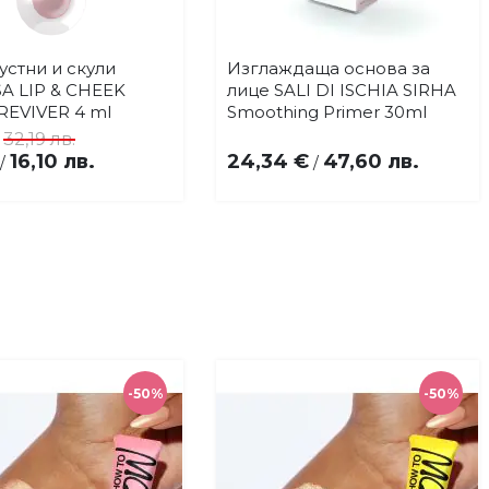
 устни и скули
Изглаждаща основа за
Купи
Купи
Добави
Добави
A LIP & CHEEK
лице SALI DI ISCHIA SIRHA
в
в
REVIVER 4 ml
Smoothing Primer 30ml
любими
любими
/
32,19 лв.
16,10 лв.
24,34 €
47,60 лв.
/
/
-50%
-50%