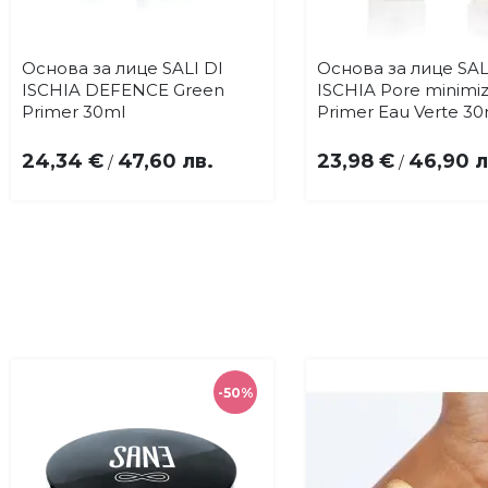
Основа за лице SALI DI
Основа за лице SAL
Купи
Купи
Добави
До
ISCHIA DEFENCE Green
ISCHIA Pore minimi
в
в
Primer 30ml
Primer Eau Verte 30
любими
лю
24,34 €
47,60 лв.
23,98 €
46,90 л
/
/
-50%