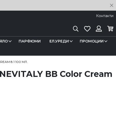
C
Контакти
Търсене
Любими
Кош
Вход
ЯЛО
ПАРФЮМИ
ЕЛ.УРЕДИ
ПРОМОЦИИ
EAM 8.1 100 МЛ.
 NEVITALY BB Color Cream