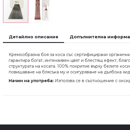
Преминете
към
Детайлно описание
Допълнителна информ
началото
на
галерия
Кремообразна боя за коса със сертифицирани органични 
със
гарантира богат, интензивен цвят и блестящ ефект, бла
снимки
структурата на косата. 100% покритие върху белите коси
повишаване на блясъка му и осигуряване на дълбока хи
Начин на употреба:
Използва се в съотношение с оксида