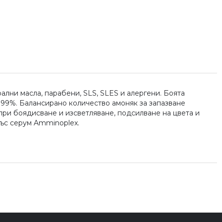
лни масла, парабени, SLS, SLES и алергени. Боята
 99%. Балансирано количество амоняк за запазване
 при боядисване и изсветляване, подсилване на цвета и
със серум Amminoplex.