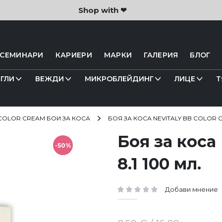
Shop with ❤
 СЕМИНАРИ
КАРИЕРИ
МАРКИ
ГАЛЕРИЯ
БЛОГ
ГЛИ
ВЕЖДИ
МИКРОБЛЕЙДИНГ
ЛИЦЕ
Т
COLOR CREAM БОИ ЗА КОСА
БОЯ ЗА КОСА NEVITALY BB COLOR CR
Боя за коса
-50%
8.1 100 мл.
Добави мнение
рейтинг: