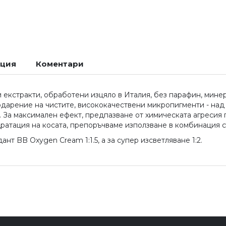
ация
Коментари
екстракти, обработени изцяло в Италия, без парафин, минера
годарение на чистите, висококачествени микропигменти - над
. За максимален ефект, предпазване от химическата агресия
дратация на косата, препоръчваме използване в комбинация 
нт BB Oxygen Cream 1:1.5, а за супер изсветляване 1:2.