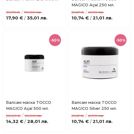
Добави
Добави
MAGICO Açaí 250 мл.
в
в
/
/
35,79 €
70,00 лв.
21,47 €
41,99 лв.
любими
любими
17,90 €
35,01 лв.
10,74 €
21,01 лв.
/
/
-50%
-50%
Купи
Купи
Балсам маска TOCCO
Балсам маска TOCCO
Добави
Добави
MAGICO Açaí 500 мл.
MAGICO Silver 250 мл.
в
в
/
/
28,63 €
56,00 лв.
21,47 €
41,99 лв.
любими
любими
14,32 €
28,01 лв.
10,74 €
21,01 лв.
/
/