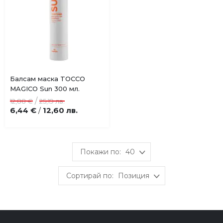
Купи
Балсам маска TOCCO
Добави
MAGICO Sun 300 мл.
в
/
12,88 €
25,19 лв.
любими
6,44 €
12,60 лв.
/
40
Позиция