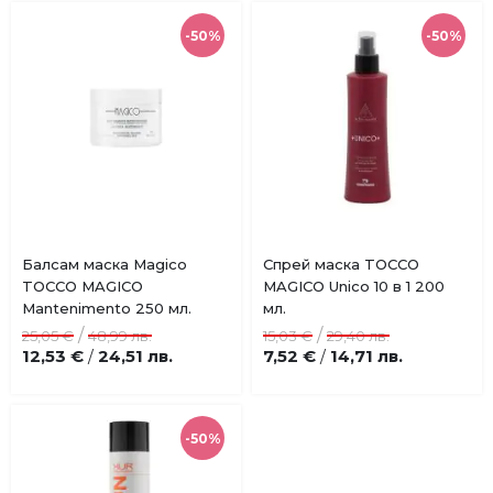
-50%
-50%
Купи
Балсам маска Magico
Спрей маска TOCCO
Добави
Добави
TOCCO MAGICO
MAGICO Unico 10 в 1 200
в
в
Mantenimento 250 мл.
мл.
любими
любими
/
/
25,05 €
48,99 лв.
15,03 €
29,40 лв.
12,53 €
24,51 лв.
7,52 €
14,71 лв.
/
/
-50%