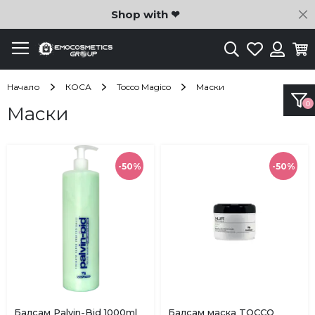
C
Shop with ❤
Търсене
Любими
Ко
Вход
Начало
КОСА
Tocco Magico
Маски
Маски
-50%
-50%
Купи
Купи
Балсам Palvin-Bid 1000ml
Балсам маска TOCCO