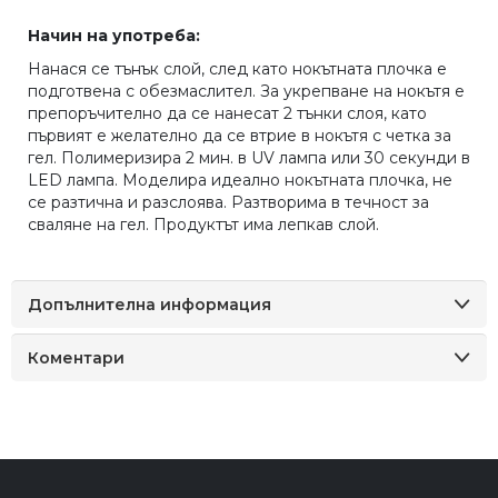
Начин на употреба:
Нанася се тънък слой, след като нокътната плочка е
подготвена с обезмаслител. За укрепване на нокътя е
препоръчително да се нанесат 2 тънки слоя, като
първият е желателно да се втрие в нокътя с четка за
гел. Полимеризира 2 мин. в UV лампа или 30 секунди в
LED лампа. Моделира идеално нокътната плочка, не
се разтична и разслоява. Разтворима в течност за
сваляне на гел. Продуктът има лепкав слой.
Допълнителна информация
Коментари