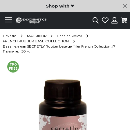
C
Shop with ❤
Търсене
Любими
Ко
Вход
Начало
МАНИКЮР
База за нокти
FRENCH RUBBER BASE COLLECTION
База гел лак SECRETLY Rubber base gel filler French Collection #7
Пълнител 50 мл.
Преминете
TPO
към
FREE
края
на
галерията
на
изображенията