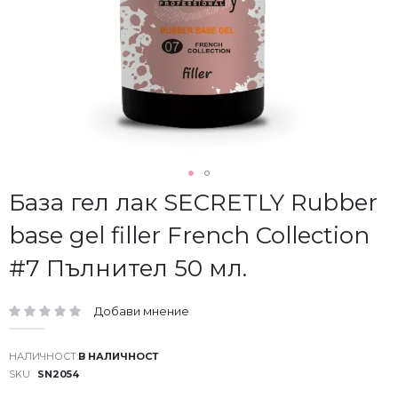
Преминете
База гел лак SECRETLY Rubber
към
base gel filler French Collection
началото
на
#7 Пълнител 50 мл.
галерия
със
снимки
Добави мнение
рейтинг:
В НАЛИЧНОСТ
SKU
SN2054