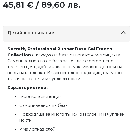
45,81 € / 89,60 лв.
Детайлно описание
Secretly Professional Rubber Base Gel French
Collection
e каучукова база с гъста консистенцията.
Самонивелираща се база за гел лак с естествено
телесен цвят, доближаващ се максимално до този на
нокътната плочка. Изключително подходяща за много
тънки, разслоени и чупливи нокти.
Характеристики:
Гъста консистенция
Самонивелираща база
Подходяща за много тънки, разслоени и чупливи
нокти
Има лепкав слой